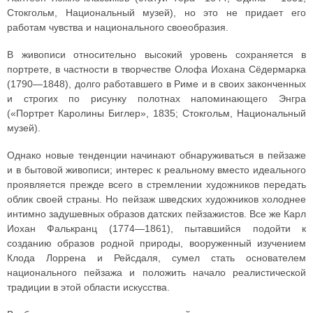
Стокгольм, Национальный музей), но это не придает его
работам чувства и национального своеобразия.
В живописи относительно высокий уровень сохраняется в
портрете, в частности в творчестве Олофа Иохана Сёдермарка
(1790—1848), долго работавшего в Риме и в своих законченных
и строгих по рисунку полотнах напоминающего Энгра
(«Портрет Каролины Биглер», 1835; Стокгольм, Национальный
музей).
Однако новые тенденции начинают обнаруживаться в пейзаже
и в бытовой живописи; интерес к реальному вместо идеального
проявляется прежде всего в стремлении художников передать
облик своей страны. Но пейзаж шведских художников холоднее
интимно задушевных образов датских пейзажистов. Все же Карл
Иохан Фалькранц (1774—1861), пытавшийся подойти к
созданию образов родной природы, вооруженный изучением
Клода Лоррена и Рейсдаля, сумел стать основателем
национального пейзажа и положить начало реалистической
традиции в этой области искусства.