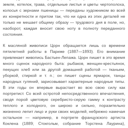
земле, котелок, трава, отдельные листья и цветы чертополоха,
колосья с зернами пшеницы — переданы художником во всей
их конкретности и притом так, что ни одна из этих деталей не
только не мешает общему образу — трудового дня в поле, но,
наоборот, каждая вносит свою ноту в полноту переданного
состояния.
К масляной живописи Цорн обращается лишь со времени
пятилетней работы в Париже (1887—1893). Его внимание
привлекает живопись Бастьен-Лепажа. Цорн пишет в это время
много сценок народного быта: рыбаков, женщин-крестьянок,
пекущих хлеб или за другой домашней работой — тканьем,
уборкой, стиркой и т. п.; он пишет сцены ярмарок, танцы
народных гуляний, зарисовывает характерные народные типы.
В эти годы он впервые вырастает во всю свою силу как
портретист. Со всей остротой непосредственного впечатления,
сводя порой цветовую серебристо-серую гамму к контрасту
теплого и холодного, он широко и сильно, поразительно
жизненно лепит лицо и руки своих моделей, небрежно намечая
остальное — например, в портрете французского артиста
Коклена (1889; Стокгольм, собрание Торстена Лаурина),