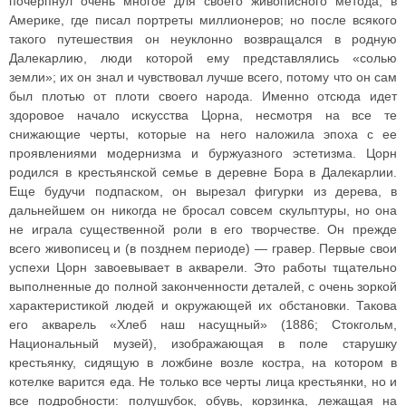
почерпнул очень многое для своего живописного метода, в
Америке, где писал портреты миллионеров; но после всякого
такого путешествия он неуклонно возвращался в родную
Далекарлию, люди которой ему представлялись «солью
земли»; их он знал и чувствовал лучше всего, потому что он сам
был плотью от плоти своего народа. Именно отсюда идет
здоровое начало искусства Цорна, несмотря на все те
снижающие черты, которые на него наложила эпоха с ее
проявлениями модернизма и буржуазного эстетизма. Цорн
родился в крестьянской семье в деревне Бора в Далекарлии.
Еще будучи подпаском, он вырезал фигурки из дерева, в
дальнейшем он никогда не бросал совсем скульптуры, но она
не играла существенной роли в его творчестве. Он прежде
всего живописец и (в позднем периоде) — гравер. Первые свои
успехи Цорн завоевывает в акварели. Это работы тщательно
выполненные до полной законченности деталей, с очень зоркой
характеристикой людей и окружающей их обстановки. Такова
его акварель «Хлеб наш насущный» (1886; Стокгольм,
Национальный музей), изображающая в поле старушку
крестьянку, сидящую в ложбине возле костра, на котором в
котелке варится еда. Не только все черты лица крестьянки, но и
все подробности: полушубок, обувь, корзинка, лежащая на