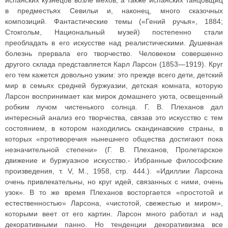
испанских кузнецов возле мехов, а также испанских танцовщиц
в предместьях Севильи и, наконец, много сказочных
композиций. Фантастические темы («Гений ручья», 1884;
Стокгольм, Национальный музей) постепенно стали
преобладать в его искусстве над реалистическими. Душевная
болезнь прервала его творчество. Человеком совершенно
другого склада представляется Карл Ларсон (1853—1919). Круг
его тем кажется довольно узким: это прежде всего дети, детский
мир в семьях средней буржуазии, детская комната, которую
Ларсон воспринимает как мирок домашнего уюта, освещенный
робким лучом чистенького солнца. Г. В. Плеханов дал
интересный анализ его творчества, связав это искусство с тем
состоянием, в котором находились скандинавские страны, в
которых «противоречия нынешнего общества достигают пока
незначительной степени» (Г. В. Плеханов, Пролетарское
движение и буржуазное искусство.- Избранные философские
произведения, т. V, М., 1958, стр. 444.). «Идиллии Ларсона
очень привлекательны, но круг идей, связанных с ними, очень
узок». В то же время Плеханов восторгается «простотой и
естественностью» Ларсона, «чистотой, свежестью и миром»,
которыми веет от его картин. Ларсон много работал и над
декоративными панно. Но тенденции декоративизма все