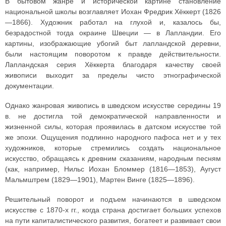
В бытовом жанре и исторической картине становление
национальной школы возглавляет Иохан Фредрик Хёккерт (1826
—1866). Художник работал на глухой и, казалось бы,
безрадостной тогда окраине Швеции — в Лапландии. Его
картины, изображающие убогий быт лапландской деревни,
были настоящим поворотом к правде действительности.
Лапландская серия Хёккерта благодаря качеству своей
живописи выходит за пределы чисто этнографической
документации.
Однако жанровая живопись в шведском искусстве середины 19
в. не достигла той демократической направленности и
жизненной силы, которая проявилась в датском искусстве той
же эпохи. Ощущения подлинно народного пафоса нет и у тех
художников, которые стремились создать национальное
искусство, обращаясь к древним сказаниям, народным песням
(как, например, Нильс Иохан Бломмер (1816—1853), Аугуст
Мальмштрем (1829—1901), Мартен Винге (1825—1896).
Решительный поворот и подъем начинаются в шведском
искусстве с 1870-х гг., когда страна достигает больших успехов
на пути капиталистического развития, богатеет и развивает свои