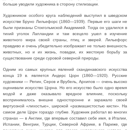
больше уводили художника в сторону стилизации.
Художником особого круга наблюдений выступил в шведском
искусстве Бруно Лильефорс (1860—1939). Первые его шаги не
были признаны Стокгольмской Академией. Тогда он удалился в
тихий уголок Лапландии и там всецело ушел в изучение
животного мира своей страны, птиц и зверей. Лильефорс
правдиво и очень убедительно изображает не только внешность
животных, но и их жизнь, повадки, их жестокую борьбу за
существование среди суровой северной природы.
Одним из самых крупных явлений скандинавского искусства
конца 19 в. является Андерс Цорн (1860—1920). Русские
художники — Репин, Серов и Врубель, Архипов — очень высоко
оценивали искусство Цорна. Но его искусство было одно время
модой и даже оказывало вредное влияние, поскольку
воспринималось внешне односторонне и заражало своей
виртуозной «лихостью», широкой «размашистостью кисти». На
самом деле Цорн гораздо глубже. Художник работал во многих
странах — в Англии, где впервые составил себе имя, в Италии,
Испании, Венгрии, Турции, Северной Африке, в Париже, где