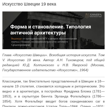
Искусство Швеции 19 века
Глава «Искусство Швеции». Всеобщая история искусств. Том
V. Искусство 19 века. Автор: А.Н. Тихомиров; под общей
редакцией Ю.Д. Колпинского и Н.В. Яворской (Москва,
Государственное издательство «Искусство», 1964)
Классицизм, так блистательно представленный в Швеции в 18—
начале 19 столетия, становится холодным и риторическим. Это
видно и в архитектуре, в постройках Фредрика Блома (1781—
1853), и в скульптуре Бенчта Эрланда Фогельберга (1786—
1854). Хотя Фогельберг вводит богов скандинавских саг в
Пантеон ложно-классиков (статуи Тора—1844, Одина —1831;