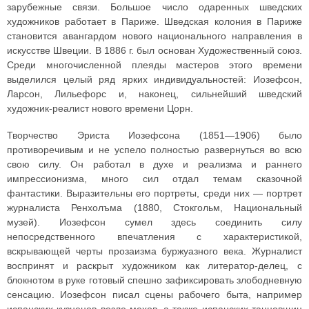
зарубежные связи. Большое число одаренных шведских
художников работает в Париже. Шведская колония в Париже
становится авангардом нового национального направления в
искусстве Швеции. В 1886 г. был основан Художественный союз.
Среди многочисленной плеяды мастеров этого времени
выделился целый ряд ярких индивидуальностей: Иозефсон,
Ларсон, Лильефорс и, наконец, сильнейший шведский
художник-реалист нового времени Цорн.
Творчество Эриста Иозефсона (1851—1906) было
противоречивым и не успело полностью развернуться во всю
свою силу. Он работал в духе и реализма и раннего
импрессионизма, много сил отдал темам сказочной
фантастики. Выразительны его портреты, среди них — портрет
журналиста Ренхолъма (1880, Стокгольм, Национальный
музей). Иозефсон сумел здесь соединить силу
непосредственного впечатления с характеристикой,
вскрывающей черты прозаизма буржуазного века. Журналист
воспринят и раскрыт художником как литератор-делец, с
блокнотом в руке готовый спешно зафиксировать злободневную
сенсацию. Иозефсон писал сцены рабочего быта, например