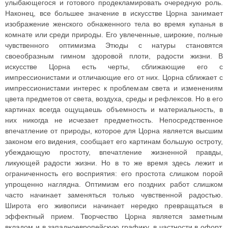
улыбающегося и готового продекламировать очередную роль.
Наконец, все большее значение в искусстве Цорна занимает
изображение женского обнаженного тела во время купанья в
комнате или среди природы. Его увлеченные, широкие, полные
чувственного оптимизма Этюды с натуры становятся
своеобразным гимном здоровой плоти, радости жизни. В
искусстве Цорна есть черты, сближающие его с
импрессионистами и отличающие его от них. Цорна сближает с
импрессионистами интерес к проблемам света и изменениям
цвета предметов от света, воздуха, среды и рефлексов. Но в его
картинах всегда ощущаешь объемность и материальность, в
них никогда не исчезает предметность. Непосредственное
впечатление от природы, которое для Цорна является высшим
законом его видения, сообщает его картинам большую остроту,
убеждающую простоту, впечатление жизненной правды,
ликующей радости жизни. Но в то же время здесь лежит и
ограниченность его восприятия: его простота слишком порой
упрощенно наглядна. Оптимизм его поздних работ слишком
часто начинает заменяться только чувственной радостью.
Широта его живописи начинает нередко превращаться в
эффектный прием. Творчество Цорна является заметным
вкладом и в западноевропейскую графику, в частности в офорт.