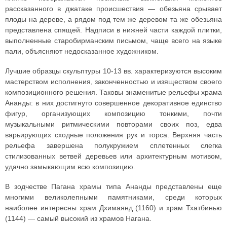
рассказанного в джатаке происшествия — обезьяна срывает
плоды на дереве, а рядом под тем же деревом та же обезьяна
представлена спящей. Надписи в нижней части каждой плитки,
выполненные старобирманским письмом, чаще всего на языке
пали, объясняют недосказанное художником.
Лучшие образцы скульптуры 10-13 вв. характеризуются высоким
мастерством исполнения, законченностью и изяществом своего
композиционного решения. Таковы знаменитые рельефы храма
Ананды: в них достигнуто совершенное декоративное единство
фигур, организующих композицию тонкими, почти
музыкальными ритмическими повторами своих поз, едва
варьирующих сходные положения рук и торса. Верхняя часть
рельефа завершена полукружием сплетенных слегка
стилизованных ветвей деревьев или архитектурным мотивом,
удачно замыкающим всю композицию.
В зодчестве Пагана храмы типа Ананды представлены еще
многими великолепными памятниками, среди которых
наиболее интересны храм Дхимаянд (1160) и храм Тхатбинью
(1144) — самый высокий из храмов Нагана.