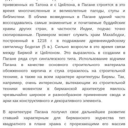
привезенных из Татона и с Цейлона, в Пагане строятся в это
время многочисленные и великолепные пагоды, ступы и
библиотеки. В облике возведенных в Пагане зданий часто
воссоздавались самые знаменитые и почитаемые буддийские
храмы других стран, в частности Индии, подчас точно
скопированные. Примером может служить храм Махабодхи,
построенный в 1218 г. в подражание древнеиндийскому
святилищу Бодхгая (5 в.). Сильно возросли в это время связи
между Бирмой и Цейлоном. Это выразилось в создании в
Пагане ряда ступ сингалезского типа. Использование зодчими
Пагана в качестве основного строительного материала
обожженного кирпича и стука отразилось на строительной
технике, а также на всем характере архитектуры Бирмы. Так,
например, очень интересным, вытекающим из строительной
техники моментом в бирманской архитектуре явилось
чрезвычайно широкое и разнообразное применение свода и
арки как конструктивного и декоративного элемента.
В архитектуре Пагана получил свое дальнейшее развитие
ставший характерным для бирманского зодчества тип
квадратного в плане храма с прорезающими его массив