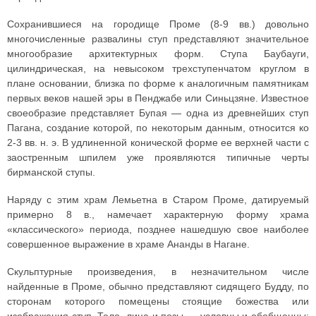
Сохранившиеся на городище Проме (8-9 вв.) довольно
многочисленные развалины ступ представляют значительное
многообразие архитектурных форм. Ступа Баубауги,
цилиндрическая, на невысоком трехступенчатом круглом в
плане основании, близка по форме к аналогичным памятникам
первых веков нашей эры в Пенджабе или Синьцзяне. Известное
своеобразие представляет Бупая — одна из древнейших ступ
Пагана, создание которой, по некоторым данным, относится ко
2-3 вв. н. э. В удлиненной конической форме ее верхней части с
заостренным шпилем уже проявляются типичные черты
бирманской ступы.
Наряду с этим храм Лемьетна в Старом Проме, датируемый
примерно 8 в., намечает характерную форму храма
«классического» периода, позднее нашедшую свое наиболее
совершенное выражение в храме Ананды в Нагане.
Скульптурные произведения, в незначительном числе
найденные в Проме, обычно представляют сидящего Будду, по
сторонам которого помещены стоящие божества или