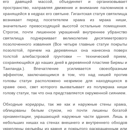
его давящей массой, объединяет и организовывает
пространство, направляя движение и внимание паломников к
хранящейся в недрах его святыне. Гигантская статуя святилища
возникает перед посетителем храма из мрака ниши,
значительно превосходящей высотой остальные помещения.
Строгое, почти лишенное украшений внутреннее убранство
святилища подчеркивает великолепие десятиметрового
позолоченного изваяния (Все четыре главные статуи покрыты
позолотой, причем на деревянных она нанесена поверх
толстой алебастровой грунтовки — технический прием,
сохраняющийся до наших дней в деревянной пластике Бирмы и
Таиланда.). Впечатление усиливается своеобразным
эффектом, заключающимся в том, что над нишей против
головы статуи расположено незримое для находящихся в
храме окно, свет которого выхватывает из полумрака ниши
голову статуи, так что она представляется окруженной сиянием.
Обходные коридоры, так же как и наружные стены храма,
облицованы белым стуком, но почти лишены богатой
орнаментации, украшающей наружные части здания. Лишь в
небольших нишах на стенах внешнего и внутреннего обходов
укреплены рельефы из камня и покрытого раскрашенным или