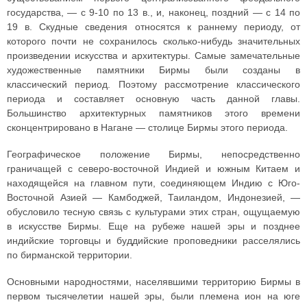
государства, — с 9-10 по 13 в., и, наконец, поздний — с 14 по
19 в. Скудные сведения относятся к раннему периоду, от
которого почти не сохранилось сколько-нибудь значительных
произведении искусства и архитектуры. Самые замечательные
художественные памятники Бирмы были созданы в
классический период. Поэтому рассмотрение классического
периода и составляет основную часть данной главы.
Большинство архитектурных памятников этого времени
сконцентрировано в Нагане — столице Бирмы этого периода.
Географическое положение Бирмы, непосредственно
граничащей с северо-восточной Индией и южным Китаем и
находящейся на главном пути, соединяющем Индию с Юго-
Восточной Азией — Камбоджей, Таиландом, Индонезией, —
обусловило тесную связь с культурами этих стран, ощущаемую
в искусстве Бирмы. Еще на рубеже нашей эры и позднее
индийские торговцы и буддийские проповедники расселялись
по бирманской территории.
Основными народностями, населявшими территорию Бирмы в
первом тысячелетии нашей эры, были племена ион на юге