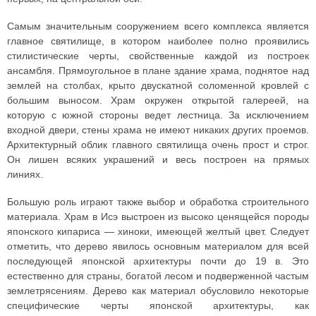
Самым значительным сооружением всего комплекса является
главное святилище, в котором наиболее полно проявились
стилистические черты, свойственные каждой из построек
ансамбля. Прямоугольное в плане здание храма, поднятое над
землей на столбах, крыто двускатной соломенной кровлей с
большим выносом. Храм окружен открытой галереей, на
которую с южной стороны ведет лестница. За исключением
входной двери, стены храма не имеют никаких других проемов.
Архитектурный облик главного святилища очень прост и строг.
Он лишен всяких украшений и весь построен на прямых
линиях.
Большую роль играют также выбор и обработка строительного
материала. Храм в Исэ выстроен из высоко ценящейся породы
японского кипариса — хиноки, имеющей желтый цвет. Следует
отметить, что дерево явилось основным материалом для всей
последующей японской архитектуры почти до 19 в. Это
естественно для страны, богатой лесом и подверженной частым
землетрясениям. Дерево как материал обусловило некоторые
специфические черты японской архитектуры, как