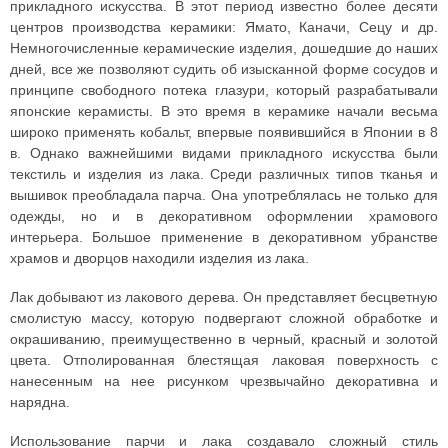
прикладного искусства. В этот период известно более десяти
центров производства керамики: Ямато, Каначи, Сецу и др.
Немногочисленные керамические изделия, дошедшие до наших
дней, все же позволяют судить об изысканной форме сосудов и
принципе свободного потека глазури, который разрабатывали
японские керамисты. В это время в керамике начали весьма
широко применять кобальт, впервые появившийся в Японии в 8
в. Однако важнейшими видами прикладного искусства были
текстиль и изделия из лака. Среди различных типов тканья и
вышивок преобладала парча. Она употреблялась не только для
одежды, но и в декоративном оформлении храмового
интерьера. Большое применение в декоративном убранстве
храмов и дворцов находили изделия из лака.
Лак добывают из лакового дерева. Он представляет бесцветную
смолистую массу, которую подвергают сложной обработке и
окрашиванию, преимущественно в черный, красный и золотой
цвета. Отполированная блестящая лаковая поверхность с
нанесенным на нее рисунком чрезвычайно декоративна и
нарядна.
Использование парчи и лака создавало сложный стиль