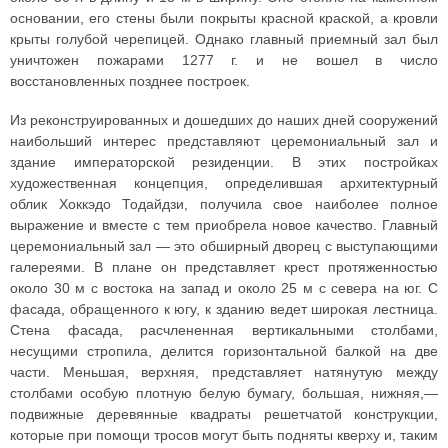
основании, его стены были покрыты красной краской, а кровли
крыты голубой черепицей. Однако главный приемный зал был
уничтожен пожарами 1277 г. и не вошел в число
восстановленных позднее построек.
Из реконструированных и дошедших до наших дней сооружений
наибольший интерес представляют церемониальный зал и
здание императорской резиденции. В этих постройках
художественная концепция, определившая архитектурный
облик Хоккэдо Тодайдзи, получила свое наиболее полное
выражение и вместе с тем приобрела новое качество. Главный
церемониальный зал — это обширный дворец с выступающими
галереями. В плане он представляет крест протяженностью
около 30 м с востока на запад и около 25 м с севера на юг. С
фасада, обращенного к югу, к зданию ведет широкая лестница.
Стена фасада, расчлененная вертикальными столбами,
несущими стропила, делится горизонтальной балкой на две
части. Меньшая, верхняя, представляет натянутую между
столбами особую плотную белую бумагу, большая, нижняя,—
подвижные деревянные квадраты решетчатой конструкции,
которые при помощи тросов могут быть подняты кверху и, таким