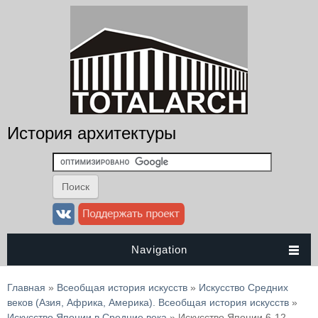
История архитектуры
Navigation
Вы здесь
Главная
»
Всеобщая история искусств
»
Искусство Средних
веков (Азия, Африка, Америка). Всеобщая история искусств
»
Искусство Японии в Средние века
» Искусство Японии 6-12