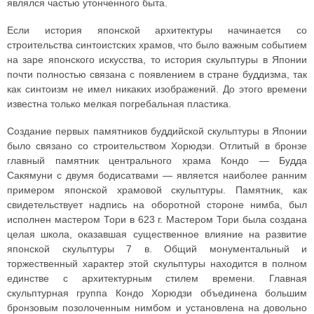
являлся частью утонченного быта.
Если история японской архитектуры начинается со
строительства синтоистских храмов, что было важным событием
на заре японского искусства, то история скульптуры в Японии
почти полностью связана с появлением в стране буддизма, так
как синтоизм не имел никаких изображений. До этого времени
известна только мелкая погребальная пластика.
Создание первых памятников буддийской скульптуры в Японии
было связано со строительством Хорюдзи. Отлитый в бронзе
главный памятник центрального храма Кондо — Будда
Сакямуни с двумя бодисатвами — является наиболее ранним
примером японской храмовой скульптуры. Памятник, как
свидетельствует надпись на оборотной стороне нимба, был
исполнен мастером Тори в 623 г. Мастером Тори была создана
целая школа, оказавшая существенное влияние на развитие
японской скульптуры 7 в. Общий монументальный и
торжественный характер этой скульптуры находится в полном
единстве с архитектурным стилем времени. Главная
скульптурная группа Кондо Хорюдзи объединена большим
бронзовым позолоченным нимбом и установлена на довольно