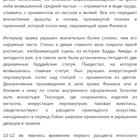
неба возвышенной средней частью — отражается в воде пруда,
сливаясь с орнаментом из листьев и ветвей. Все это передает
впечатление красоты и поэзии, проникнутой покоем и
гармонией, которой полон мир, окружающий храм Феникса.
Интерьер храма украшен значительно более сложно, чем его
наружные части. Стены и двери главного зала покрыты яркой
росписью, изображающей сцены из истории Будды Амиды и
западного рая, а в самом зале были установлены пятьдесят две
деревянные буддийские статуи. Пьедестал, на котором
возвышалась главная статуя, был украшен инкрустацией
перламутром, полог над статуей — орнаментом из цветов.
Декоративные произведения в зале храма Феникса или в
близком к нему по стилю внутреннего оформления Золотом
зале монастыря Тюсондзи, где сохранились изделия из
металла, инкрустация перламутром, лаковая живопись,
свидетельствуют о расцвете прикладного искусства,
находившего в период Хэйан широкое применение в украшении
дворцов и храмов.
10-12 вв. явились временем первого расцвета японского