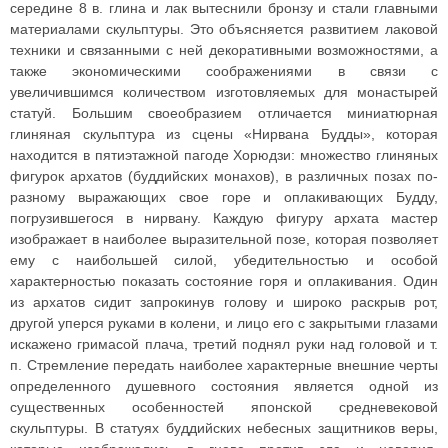
середине 8 в. глина и лак вытеснили бронзу и стали главными
материалами скульптуры. Это объясняется развитием лаковой
техники и связанными с ней декоративными возможностями, а
также экономическими соображениями в связи с
увеличившимся количеством изготовляемых для монастырей
статуй. Большим своеобразием отличается миниатюрная
глиняная скульптура из сцены «Нирвана Будды», которая
находится в пятиэтажной пагоде Хорюдзи: множество глиняных
фигурок архатов (буддийских монахов), в различных позах по-
разному выражающих свое горе и оплакивающих Будду,
погрузившегося в нирвану. Каждую фигуру архата мастер
изображает в наиболее выразительной позе, которая позволяет
ему с наибольшей силой, убедительностью и особой
характерностью показать состояние горя и оплакивания. Один
из архатов сидит запрокинув голову и широко раскрыв рот,
другой уперся руками в колени, и лицо его с закрытыми глазами
искажено гримасой плача, третий поднял руки над головой и т.
п. Стремление передать наиболее характерные внешние черты
определенного душевного состояния является одной из
существенных особенностей японской средневековой
скульптуры. В статуях буддийских небесных защитников веры,