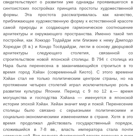
свидетельствуют о развитии уже однажды проявившегося в
синтоистских постройках принципа простоты художественной
формы. Эта простота рассматривалась как качество,
приближающее художественную форму к естественной красоте
самой природы и создающее гармоническое соотношение
архитектуры и окружающего пространства. Именно такой тип
постройки, как Хоккэдо Тодайдзи или близкие к нему Дэмподо
Хорюдзи (8 в.) и Кондо Тосёдайдзи, легли в основу дворцовой
архитектуры следующего столетия, связанной со
строительством новой японской столицы. В 794 г. столица из
Нара была перенесена в заканчивающийся строиться в то
время город Хэйан (современный Киото). С этого времени
Хэйан стал не только политическим центром страны, но на
протяжении четырех столетий играл исключительную роль в
развитии культуры Японии. Период с 9 по 12 в.— время
могущества и господства Хэйана — именуется в японской
истории эпохой Хэйан. Хейан значит мир и покой. Перенесение
столицы было связано с серьезными политическими и
социально-экономическими изменениями в стране. Хотя в это
время продолжал действовать государственный порядок,
сложившийся в 7-8 вв., власть императора стала почти
номинальной. Вся полнота фактической власти перешла в руки