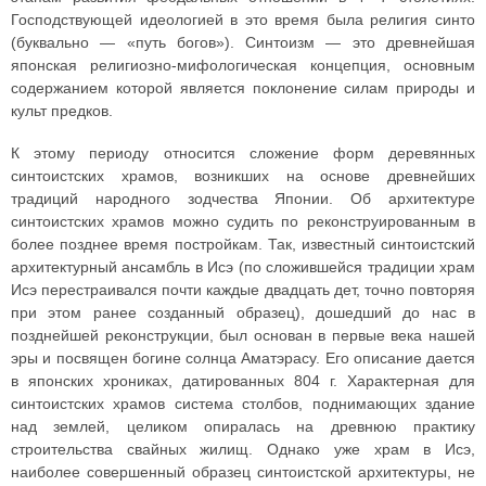
Господствующей идеологией в это время была религия синто
(буквально — «путь богов»). Синтоизм — это древнейшая
японская религиозно-мифологическая концепция, основным
содержанием которой является поклонение силам природы и
культ предков.
К этому периоду относится сложение форм деревянных
синтоистских храмов, возникших на основе древнейших
традиций народного зодчества Японии. Об архитектуре
синтоистских храмов можно судить по реконструированным в
более позднее время постройкам. Так, известный синтоистский
архитектурный ансамбль в Исэ (по сложившейся традиции храм
Исэ перестраивался почти каждые двадцать дет, точно повторяя
при этом ранее созданный образец), дошедший до нас в
позднейшей реконструкции, был основан в первые века нашей
эры и посвящен богине солнца Аматэрасу. Его описание дается
в японских хрониках, датированных 804 г. Характерная для
синтоистских храмов система столбов, поднимающих здание
над землей, целиком опиралась на древнюю практику
строительства свайных жилищ. Однако уже храм в Исэ,
наиболее совершенный образец синтоистской архитектуры, не