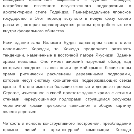
потребовала известного искусственного поддержания в
архитектурном стиле Тодайдзи. Раннефеодальное японское
государство в Этот период вступило в новую фазу своего
развития, которая характеризуется ростом центробежных сил
внутри феодального общества.
Если здание зала Великого Будды характером своего стиля
напоминает Хорюдзи, то Хоккэдо продолжает развивать
тенденции, намеченные в восточной пагоде Якусидзи. Здание
храма невелико. Оно имеет широкий наружный обход, над
которым находятся выносы почти прямой крыши. Легкие стены
храма ритмически расчленены деревянными подпорами,
которые несут систему кронштейнов, поддерживающих свесы
крыши. В стене имеются большие оконные и дверные проемы.
Строгое, изысканное в своей простоте здание храма с легкими
стенами, чередующимися подпорами, струящимся рисунком
черепичной крыши прекрасно «вписано» в общую картину
зелени деревьев.
Четкость и ясность конструктивного построения, преобладание
прямых линий в архитектурной композиции Хоккэдо