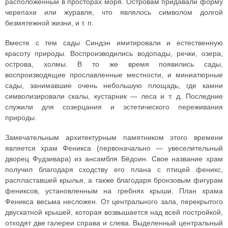
расположенный в просторах моря. Островам придавали форму
черепахи или журавля, что являлось символом долгой
безмятежной жизни, и т. п.
Вместе с тем сады Синдэн имитировали и естественную
красоту природы. Воспроизводились водопады, речки, озера,
острова, холмы. В то же время появились сады,
воспроизводящие прославленные местности, и миниатюрные
сады, занимавшие очень небольшую площадь, где камни
символизировали скалы, кустарник — леса и т. д. Последние
служили для созерцания и эстетического переживания
природы.
Замечательным архитектурным памятником этого времени
является храм Феникса (первоначально — увеселительный
дворец Фудзивара) из ансамбля Бёдоин. Свое название храм
получил благодаря сходству его плана с птицей феникс,
распластавшей крылья, а также благодаря бронзовым фигурам
фениксов, установленным на гребнях крыши. План храма
Феникса весьма несложен. От центрального зала, перекрытого
двускатной крышей, которая возвышается над всей постройкой,
отходят две галереи справа и слева. Выделенный центральный