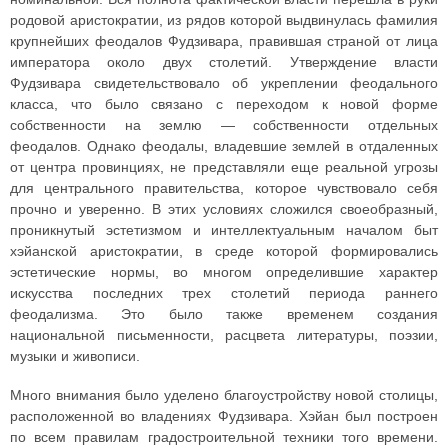
родовой аристократии, из рядов которой выдвинулась фамилия
крупнейших феодалов Фудзивара, правившая страной от лица
императора около двух столетий. Утверждение власти
Фудзивара свидетельствовало об укреплении феодального
класса, что было связано с переходом к новой форме
собственности на землю — собственности отдельных
феодалов. Однако феодалы, владевшие землей в отдаленных
от центра провинциях, не представляли еще реальной угрозы
для центрального правительства, которое чувствовало себя
прочно и уверенно. В этих условиях сложился своеобразный,
проникнутый эстетизмом и интеллектуальным началом быт
хэйанской аристократии, в среде которой формировались
эстетические нормы, во многом определившие характер
искусства последних трех столетий периода раннего
феодализма. Это было также временем создания
национальной письменности, расцвета литературы, поэзии,
музыки и живописи.
Много внимания было уделено благоустройству новой столицы,
расположенной во владениях Фудзивара. Хэйан был построен
по всем правилам градостроительной техники того времени.