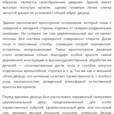
образом, являются своеобразными дверьми. Здание имеет
высокую вогнутую кровлю, однако плавные линии слегка
загнутой крыши не усложняют общий абрис дворца.
Здание располагает просторным интерьером, который лишь с
северной и западной стороны отделен от галереи раздвижными
ширмами. Ни галереи, ни сам церемониальный зал не имеют
потолка. Вся система перекрытия совершенно открыта. Доски
пола и массивные столбы, служащие опорой перекрытия,
оставлены неокрашенными. Такое архитектурное решение
стало возможным только благодаря особой красоте самой
деревянной конструкции и высокохудожественной обработке ее
деталей — отполированных досок пола и столбов, искусно
отделанных кронштейнов, стропил и т. д. Так же как и внешний
облик дворца, его интерьер сочетает торжественность с особого
рода изысканностью, рожденной атмосферой естественной
красоты материала.
Перед зданием дворца был расположен окруженный галереями
церемониальный двор, предназначенный для особо
торжественных событий. Церемониальный двор, или песчаный
сад, занимал весьма большую площадь, покрытую белым