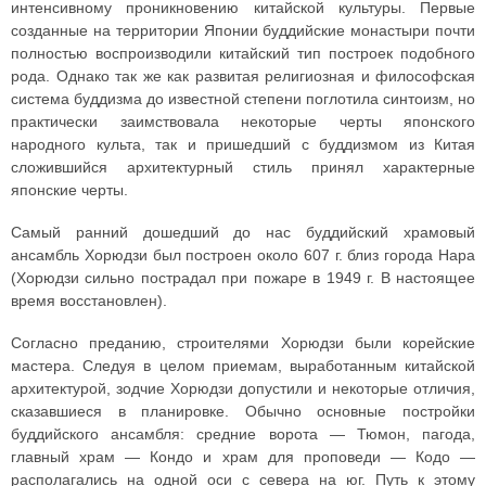
интенсивному проникновению китайской культуры. Первые
созданные на территории Японии буддийские монастыри почти
полностью воспроизводили китайский тип построек подобного
рода. Однако так же как развитая религиозная и философская
система буддизма до известной степени поглотила синтоизм, но
практически заимствовала некоторые черты японского
народного культа, так и пришедший с буддизмом из Китая
сложившийся архитектурный стиль принял характерные
японские черты.
Самый ранний дошедший до нас буддийский храмовый
ансамбль Хорюдзи был построен около 607 г. близ города Нара
(Хорюдзи сильно пострадал при пожаре в 1949 г. В настоящее
время восстановлен).
Согласно преданию, строителями Хорюдзи были корейские
мастера. Следуя в целом приемам, выработанным китайской
архитектурой, зодчие Хорюдзи допустили и некоторые отличия,
сказавшиеся в планировке. Обычно основные постройки
буддийского ансамбля: средние ворота — Тюмон, пагода,
главный храм — Кондо и храм для проповеди — Кодо —
располагались на одной оси с севера на юг. Путь к этому