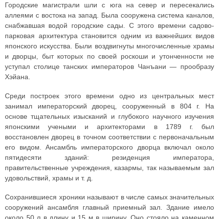
Городские магистрали шли с юга на север и пересекались
аллеями с востока на запад. Была сооружена система каналов,
снабжавшая водой городские сады. С этого времени садово-
парковая архитектура становится одним из важнейших видов
японского искусства. Были воздвигнуты многочисленные храмы
и дворцы, быт которых по своей роскоши и утонченности не
уступал столице танских императоров Чанъани — прообразу
Хэйана.
Среди построек этого времени одно из центральных мест
занимал императорский дворец, сооруженный в 804 г. На
основе тщательных изысканий и глубокого научного изучения
японскими учеными и архитекторами в 1789 г. был
восстановлен дворец в точном соответствии с первоначальным
его видом. Ансамбль императорского дворца включал около
пятидесяти зданий: резиденция императора,
правительственные учреждения, казармы, так называемым зал
удовольствий, храмы и т. д.
Сохранившиеся хроники называют в числе самых значительных
сооружений ансамбля главный приемный зал. Здание имело
около 50 л в длину и 15 м в ширину. Оно стояло на каменном