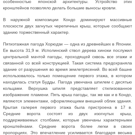
особенностью японской архитектуры. Устройство этих
кронштейнов позволяло делать большие выносы кровли.
В наружной композиции Кондо доминируют массивные
плоскости двух загнутых черепичных крыш, которые сообщают
зданию торжественный характер.
Пятиэтажная пагода Хорюдзи — одна из древнейших в Японии.
Ее высота 31,9 м. Исполинский ствол дерева хиноки послужил
центральной мачтой пагоды, проходящей сквозь все этажи и
связанной со всей конструкцией. Такая система предохраняла
здание от разрушения во время землетрясений. Во всей башне
использовалось только помещение первого этажа, в котором
находилась статуя Будды. Пагода увенчана шпилем с десятью
кольцами. Верхушка шпиля представляет стилизованное
изображение пламени. Пять крыш пагоды, так же как и в Кондо,
являются элементами, оформляющими внешний облик здания.
Крытая галерея первого этажа была пристроена в 17 в.
Средние ворота состоят из двух изогнутых крыш,
поддерживаемых столбами, которые увенчаны характерными
кронштейнами. Средние ворота более легки в своих
пропорциях. Это впечатление усиливается благодаря весьма