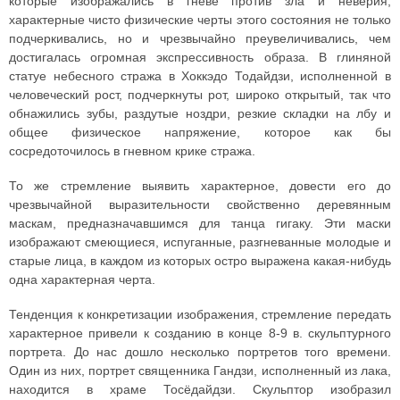
которые изображались в гневе против зла и неверия,
характерные чисто физические черты этого состояния не только
подчеркивались, но и чрезвычайно преувеличивались, чем
достигалась огромная экспрессивность образа. В глиняной
статуе небесного стража в Хоккэдо Тодайдзи, исполненной в
человеческий рост, подчеркнуты рот, широко открытый, так что
обнажились зубы, раздутые ноздри, резкие складки на лбу и
общее физическое напряжение, которое как бы
сосредоточилось в гневном крике стража.
То же стремление выявить характерное, довести его до
чрезвычайной выразительности свойственно деревянным
маскам, предназначавшимся для танца гигаку. Эти маски
изображают смеющиеся, испуганные, разгневанные молодые и
старые лица, в каждом из которых остро выражена какая-нибудь
одна характерная черта.
Тенденция к конкретизации изображения, стремление передать
характерное привели к созданию в конце 8-9 в. скульптурного
портрета. До нас дошло несколько портретов того времени.
Один из них, портрет священника Гандзи, исполненный из лака,
находится в храме Тосёдайдзи. Скульптор изобразил