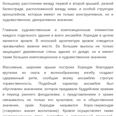
большому расстоянию между первой и второй крышей, резной
балюстраде, расположенной между ними, и особой структуре
кронштейнов, которые имеют не только конструктивное, но и
художественное, декоративное значение.
Главным художественным и композиционным элементом
каждого отдельного здания и всего ансамбля Хорюдзи в целом
является кровля. В японской архитектуре кровле отводится
чрезвычайно важное место. Ее большие выносы не только
защищают деревянные стены здания от дождя, но и имеют
также большое композиционное и художественное значение.
Массивные, широкие крыши построек Хорюдзи благодаря
крутизне их ската и волнообразному изгибу создают
сдержанный ритм, сообщая всему ансамблю строгую
торжественность. Подобный характер ансамбля был
обусловлен значением, которое придавали буддийским храмам
в период раннего феодализма: с представлением о храме
связывалось не только его культовое, но и общественное
значение, храм Хорюдзи назывался Хорю-гакумондзи
(«гакумон» значит воспитание). Кровля осуществляет также