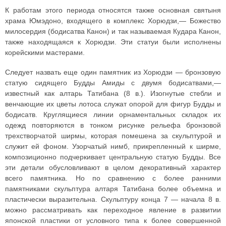
К работам этого периода относятся также основная святыня
храма Юмэдоно, входящего в комплекс Хорюдзи,— Божество
милосердия (бодисатва Канон) и так называемая Кудара Канон,
также находящаяся к Хорюдзи. Эти статуи были исполнены
корейскими мастерами.
Следует назвать еще один памятник из Хорюдзи — бронзовую
статую сидящего Будды Амиды с двумя бодисатвами,—
известный как алтарь Татибана (8 в.). Изогнутые стебли и
венчающие их цветы лотоса служат опорой для фигур Будды и
бодисатв. Круглящиеся линии орнаментальных складок их
одежд повторяются в тонком рисунке рельефа бронзовой
трехстворчатой ширмы, которая помешена за скульптурой и
служит ей фоном. Узорчатый нимб, прикрепленный к ширме,
композиционно подчеркивает центральную статую Будды. Все
эти детали обусловливают в целом декоративный характер
всего памятника. Но по сравнению с более ранними
памятниками скульптура алтаря Татибана более объемна и
пластически выразительна. Скульптуру конца 7 — начала 8 в.
можно рассматривать как переходное явление в развитии
японской пластики от условного типа к более совершенной