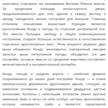
комплексу открывали так называемые Великие Южные ворота.
За пределами площади монастырского двора,
предназначавшегося для этих зданий, к северу, востоку и
западу находились жилые постройки для монахов. Главным
отличием планировки монастыря Хорюдзи является
расположение Кондо и пагоды по сторонам центральной оси.
Это внесло большую свободу в общее композиционное
построение, создало большую естественность в сопоставлении
отдельных архитектурных масс. Ритм мощного размаха двух
крыш обширного Кондо, многократно повторенный свесами
загнутых крыш пятиэтажной пагоды, объединил эти две
постройки, которые вместе со средними воротами составляют
величественный и монументальный ансамбль.
Кондо, пагода и средние ворота — наиболее древние
сохранившиеся до наших дней постройки. Кондо — в плане
прямоугольное деревянное двухэтажное здание, стоящее на
каменном основании и поддерживаемое двадцатью шестью
колоннами. Колонны с небольшим энтазисом имеют круглые
каменные базы и несут на себе особую систему кронштейнов,
которые называются токйо и являются характерной