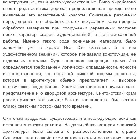
конструктивные, так и чисто художественные. Была выработана
своего рода эстетика дерева, предполагающая прежде всего
выявление его естественной красоты. Сочетание различных
пород дерева, его обработка стали искусством. Сам процесс
обработки материала при сооружении деревянных построек
носил характер скорее художественной, а не ремесленной
работы. Именно такого рода понимание материала было
заложено уже в храме Исэ. Это сказалось и в том
художественном значении, которое придавали конструкции, ее
отдельным деталям. Художественная концепция храма Исэ
определяется требованием логической оправданности, ясности
и естественности, то есть той высокой формы простоты,
которая в архитектуре обычно предполагает и высокое
эстетическое содержание. Храмы синтоистского культа дают
представление и о дворцовой архитектуре. Синтоистский храм
рассматривался как жилище бога и, как полагают, был весьма
близок светским постройкам того времени.
Синтоизм продолжал существовать и в последующие века как
исконная японская религия. Но дальнейшая история японской
архитектуры была связана с распространением в стране
буддизма, под воздействием которого стали развиваться почти