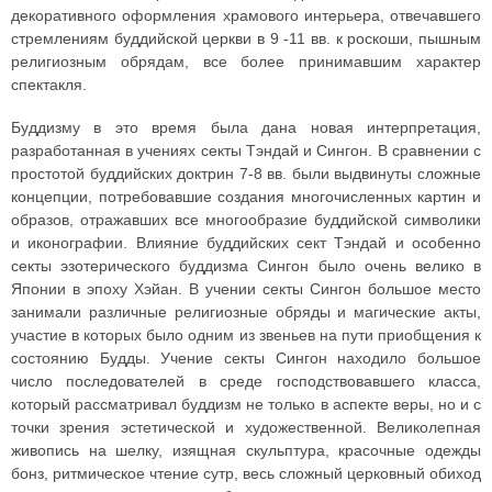
декоративного оформления храмового интерьера, отвечавшего
стремлениям буддийской церкви в 9 -11 вв. к роскоши, пышным
религиозным обрядам, все более принимавшим характер
спектакля.
Буддизму в это время была дана новая интерпретация,
разработанная в учениях секты Тэндай и Сингон. В сравнении с
простотой буддийских доктрин 7-8 вв. были выдвинуты сложные
концепции, потребовавшие создания многочисленных картин и
образов, отражавших все многообразие буддийской символики
и иконографии. Влияние буддийских сект Тэндай и особенно
секты эзотерического буддизма Сингон было очень велико в
Японии в эпоху Хэйан. В учении секты Сингон большое место
занимали различные религиозные обряды и магические акты,
участие в которых было одним из звеньев на пути приобщения к
состоянию Будды. Учение секты Сингон находило большое
число последователей в среде господствовавшего класса,
который рассматривал буддизм не только в аспекте веры, но и с
точки зрения эстетической и художественной. Великолепная
живопись на шелку, изящная скульптура, красочные одежды
бонз, ритмическое чтение сутр, весь сложный церковный обиход