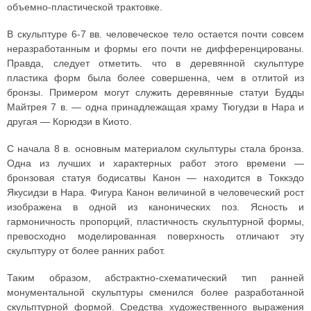
объемно-пластической трактовке.
В скульптуре 6-7 вв. человеческое тело остается почти совсем
неразработанным и формы его почти не дифференцированы.
Правда, следует отметить. что в деревянной скульптуре
пластика форм была более совершенна, чем в отлитой из
бронзы. Примером могут служить деревянные статуи Будды
Майтрея 7 в. — одна принадлежащая храму Тюгудзи в Нара и
другая — Корюдзи в Киото.
С начала 8 в. основным материалом скульптуры стала бронза.
Одна из лучших и характерных работ этого времени —
бронзовая статуя бодисатвы Канон — находится в Токкэдо
Якусидзи в Нара. Фигура Канон величиной в человеческий рост
изображена в одной из канонических поз. Ясность и
гармоничность пропорций, пластичность скульптурной формы,
превосходно моделированная поверхность отличают эту
скульптуру от более ранних работ.
Таким образом, абстрактно-схематический тип ранней
монументальной скульптуры сменился более разработанной
скульптурной формой. Средства художественного выражения