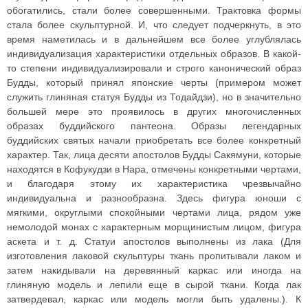
обогатились, стали более совершенными. Трактовка формы
стала более скульптурной. И, что следует подчеркнуть, в это
время наметилась и в дальнейшем все более углублялась
индивидуализация характеристики отдельных образов. В какой-
то степени индивидуализировали и строго канонический образ
Будды, который принял японские черты (примером может
служить глиняная статуя Будды из Тодайдзи), но в значительно
большей мере это проявилось в других многочисленных
образах буддийского пантеона. Образы легендарных
буддийских святых начали приобретать все более конкретный
характер. Так, лица десяти апостолов Будды Сакямуни, которые
находятся в Кофукудзи в Нара, отмечены конкретными чертами,
и благодаря этому их характеристика чрезвычайно
индивидуальна и разнообразна. Здесь фигура юноши с
мягкими, округлыми спокойными чертами лица, рядом уже
немолодой монах с характерным морщинистым лицом, фигура
аскета и т. д. Статуи апостолов выполнены из лака (Для
изготовления лаковой скульптуры ткань пропитывали лаком и
затем накидывали на деревянный каркас или иногда на
глиняную модель и лепили еще в сырой ткани. Когда лак
затвердевал, каркас или модель могли быть удалены.). К