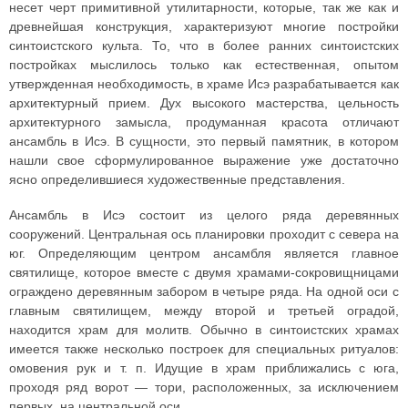
несет черт примитивной утилитарности, которые, так же как и
древнейшая конструкция, характеризуют многие постройки
синтоистского культа. То, что в более ранних синтоистских
постройках мыслилось только как естественная, опытом
утвержденная необходимость, в храме Исэ разрабатывается как
архитектурный прием. Дух высокого мастерства, цельность
архитектурного замысла, продуманная красота отличают
ансамбль в Исэ. В сущности, это первый памятник, в котором
нашли свое сформулированное выражение уже достаточно
ясно определившиеся художественные представления.
Ансамбль в Исэ состоит из целого ряда деревянных
сооружений. Центральная ось планировки проходит с севера на
юг. Определяющим центром ансамбля является главное
святилище, которое вместе с двумя храмами-сокровищницами
ограждено деревянным забором в четыре ряда. На одной оси с
главным святилищем, между второй и третьей оградой,
находится храм для молитв. Обычно в синтоистских храмах
имеется также несколько построек для специальных ритуалов:
омовения рук и т. п. Идущие в храм приближались с юга,
проходя ряд ворот — тори, расположенных, за исключением
первых, на центральной оси.