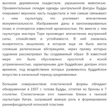
высоком деревянном пьедестале, украшенном живописью.
Орнаментальные складки одежды центральной фигуры Будды
покрывают верхнюю часть пьедестала и тем самым связывают
с ним скульптуру, что усиливает впечатление
монументальности. Изображения даны в канонизированных
позах и отличаются известной архаичностью. Но вместе с тем
скульптура мастера Тори производит впечатление внутренней
силы, спокойствия и устойчивости. В ней сказалась
конкретность мышления, в котором еще не было места
сложным религиозным абстракциям, через призму которых
художник рассматривал бы создаваемый образ- В известной
мере это было обусловлено простотой и ясной
устремленностью, характерными для буддийских доктрин этого
времени, под воздействием которых развивалось буддийское
искусство в начальный период средневековья.
Большим совершенством пластической формы обладает
обнаруженная в 1937 г. голова Будды, отлитая из бронзы в 7
столетии. Стилистически этот памятник близок к танской
скульптуре Китая, сыгравшей важную роль в формировании
раннефеодальной японской пластики.