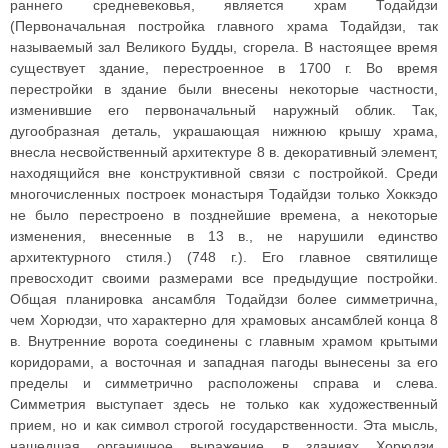
раннего средневековья, является храм Тодайдзи
(Первоначальная постройка главного храма Тодайдзи, так
называемый зал Великого Будды, сгорела. В настоящее время
существует здание, перестроенное в 1700 г. Во время
перестройки в здание были внесены некоторые частности,
изменившие его первоначальный наружный облик. Так,
дугообразная деталь, украшающая нижнюю крышу храма,
внесла несвойственный архитектуре 8 в. декоративный элемент,
находящийся вне конструктивной связи с постройкой. Среди
многочисленных построек монастыря Тодайдзи только Хоккэдо
не было перестроено в позднейшие времена, а некоторые
изменения, внесенные в 13 в., не нарушили единство
архитектурного стиля.) (748 г.). Его главное святилище
превосходит своими размерами все предыдущие постройки.
Общая планировка ансамбля Тодайдзи более симметрична,
чем Хорюдзи, что характерно для храмовых ансамблей конца 8
в. Внутренние ворота соединены с главным храмом крытыми
коридорами, а восточная и западная пагоды вынесены за его
пределы и симметрично расположены справа и слева.
Симметрия выступает здесь не только как художественный
прием, но и как символ строгой государственности. Эта мысль,
нашедшая органичное выражение в зданиях Хорюдзи,