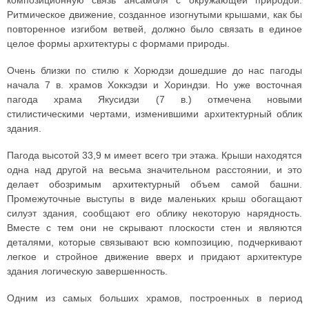
композиционную связь ансамбля с окружающей природой.
Ритмическое движение, созданное изогнутыми крышами, как бы
повторенное изгибом ветвей, должно было связать в единое
целое формы архитектуры с формами природы.
Очень близки по стилю к Хорюдзи дошедшие до нас пагоды
начала 7 в. храмов Хоккэдзи и Хориндзи. Но уже восточная
пагода храма Якусидзи (7 в.) отмечена новыми
стилистическими чертами, изменившими архитектурный облик
здания.
Пагода высотой 33,9 м имеет всего три этажа. Крыши находятся
одна над другой на весьма значительном расстоянии, и это
делает обозримым архитектурный объем самой башни.
Промежуточные выступы в виде маленьких крыш обогащают
силуэт здания, сообщают его облику некоторую нарядность.
Вместе с тем они не скрывают плоскости стен и являются
деталями, которые связывают всю композицию, подчеркивают
легкое и стройное движение вверх и придают архитектуре
здания логическую завершенность.
Одним из самых больших храмов, построенных в период