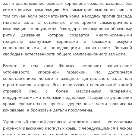
зал и расположение боковых коридоров создают, казалось бы,
симметричную композицию. Но симметрия выступает лишь в
том случае, если рассматривать храм, находясь против фасада
главного зала. С остальных точек зрения симметричность
композиции не ощущается благодаря легкому волнообразному
ритму движения, которое создается многочисленными
грациозно изогнутыми карнизами и крышами, искусно
сопоставленными и передающими впечатление большой
свободы и естественности общего композиционного замысла.
Вместе с тем храм Феникса оставляет впечатление
устойчивости, спокойной гармонии, что достигается
сопоставлением легкого и изящного центрального зала, для
строительства которого был использован специальный тонкий
строевой лес, с более массивными галереями,
поддерживаемыми толстыми подпорами. Наружные украшения
храма сравнительно просты: деревянные части расписаны
киноварью, а бронзовые детали позолочены.
Украшенный красной росписью и золотом храм — со сложным
рисунком изысканно изогнутых крыш, с чередующимися в ясном
ритме колоннами, со спокойно вырисовывающейся на фоне