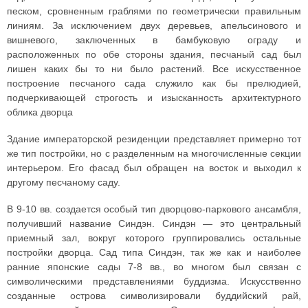
песком, сровненным граблями по геометрически правильным
линиям. За исключением двух деревьев, апельсинового и
вишневого, заключенных в бамбуковую ограду и
расположенных по обе стороны здания, песчаный сад был
лишен каких бы то ни было растений. Все искусственное
построение песчаного сада служило как бы прелюдией,
подчеркивающей строгость и изысканность архитектурного
облика дворца
Здание императорской резиденции представляет примерно тот
же тип постройки, но с разделенным на многочисленные секции
интерьером. Его фасад был обращен на восток и выходил к
другому песчаному саду.
В 9-10 вв. создается особый тип дворцово-паркового ансамбля,
получивший название Синдэн. Синдэн — это центральный
приемный зал, вокруг которого группировались остальные
постройки дворца. Сад типа Синдэн, так же как и наиболее
ранние японские сады 7-8 вв., во многом был связан с
символическими представлениями буддизма. Искусственно
созданные острова символизировали буддийский рай,