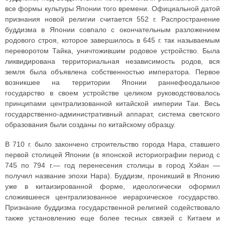
все формы культуры Японии того времени. Официальной датой
признания новой религии считается 552 г. Распространение
буддизма в Японии совпало с окончательным разложением
родового строя, которое завершилось в 645 г. так называемым
переворотом Тайка, уничтожившим родовое устройство. Была
ликвидирована территориальная независимость родов, вся
земля была объявлена собственностью императора. Первое
возникшее на территории Японии раннефеодальное
государство в своем устройстве целиком руководствовалось
принципами централизованной китайской империи Таи. Весь
государственно-административный аппарат, система светского
образования были созданы по китайскому образцу.
В 710 г. было закончено строительство города Нара, ставшего
первой столицей Японии (в японской историографии период с
745 по 794 г.— год перенесения столицы в город Хэйан —
получил название эпохи Нара). Буддизм, проникший в Японию
уже в китаизированной форме, идеологически оформил
сложившееся централизованное иерархическое государство.
Признание буддизма государственной религией содействовало
также установлению еще более тесных связей с Китаем и