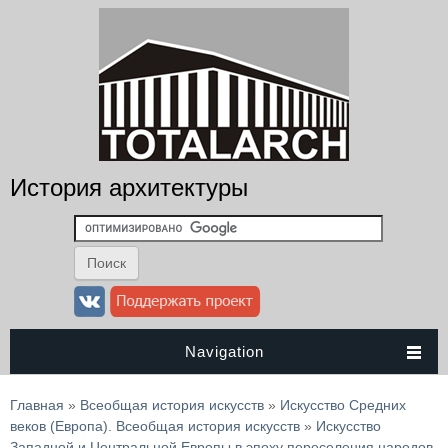
История архитектуры
Navigation
Вы здесь
Главная
»
Всеобщая история искусств
»
Искусство Средних
веков (Европа). Всеобщая история искусств
»
Искусство
Западной и Центральной Европы в эпоху переселения народов