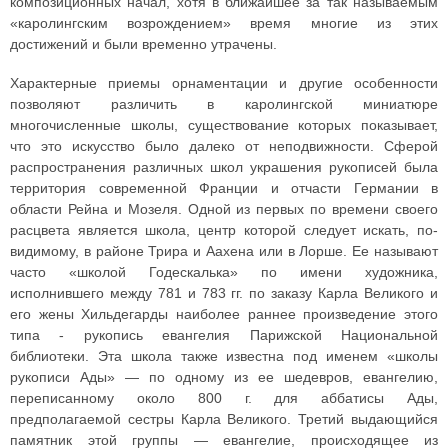
композиционных начал, хотя в ближайшее за так называемым
«каролингским возрождением» время многие из этих
достижений и были временно утрачены.
Характерные приемы орнаментации и другие особенности
позволяют различить в каролингской миниатюре
многочисленные школы, существование которых показывает,
что это искусство было далеко от неподвижности. Сферой
распространения различных школ украшения рукописей была
территория современной Франции и отчасти Германии в
области Рейна и Мозеля. Одной из первых по времени своего
расцвета является школа, центр которой следует искать, по-
видимому, в районе Трира и Аахена или в Лорше. Ее называют
часто «школой Годескалька» по имени художника,
исполнившего между 781 и 783 гг. по заказу Карла Великого и
его жены Хильдегарды наиболее раннее произведение этого
типа - рукопись евангелия Парижской Национальной
библиотеки. Эта школа также известна под именем «школы
рукописи Ады» — по одному из ее шедевров, евангелию,
переписанному около 800 г. для аббатисы Ады,
предполагаемой сестры Карла Великого. Третий выдающийся
памятник этой группы — евангелие, происходящее из