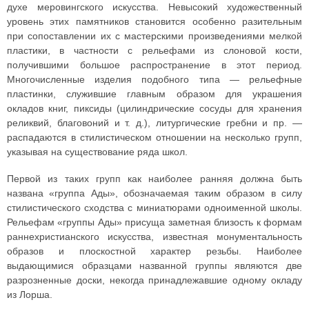
духе меровингского искусства. Невысокий художественный
уровень этих памятников становится особенно разительным
при сопоставлении их с мастерскими произведениями мелкой
пластики, в частности с рельефами из слоновой кости,
получившими большое распространение в этот период.
Многочисленные изделия подобного типа — рельефные
пластинки, служившие главным образом для украшения
окладов книг, пиксиды (цилиндрические сосуды для хранения
реликвий, благовоний и т. д.), литургические гребни и пр. —
распадаются в стилистическом отношении на несколько групп,
указывая на существование ряда школ.
Первой из таких групп как наиболее ранняя должна быть
названа «группа Ады», обозначаемая таким образом в силу
стилистического сходства с миниатюрами одноименной школы.
Рельефам «группы Ады» присуща заметная близость к формам
раннехристианского искусства, известная монументальность
образов и плоскостной характер резьбы. Наиболее
выдающимися образцами названной группы являются две
разрозненные доски, некогда принадлежавшие одному окладу
из Лорша.