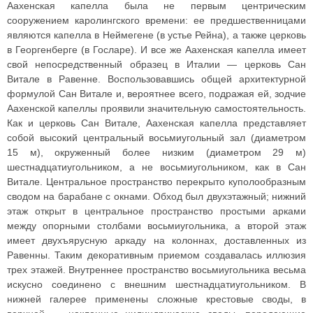
Аахенская капелла была не первым центрическим
сооружением каролингского времени: ее предшественницами
являются капелла в Неймегене (в устье Рейна), а также церковь
в Георгенберге (в Госларе). И все же Аахенская капелла имеет
свой непосредственный образец в Италии — церковь Сан
Витале в Равенне. Воспользовавшись общей архитектурной
формулой Сан Витале и, вероятнее всего, подражая ей, зодчие
Аахенской капеллы проявили значительную самостоятельность.
Как и церковь Сан Витале, Аахенская капелла представляет
собой высокий центральный восьмиугольный зал (диаметром
15 м), окруженный более низким (диаметром 29 м)
шестнадцатиугольником, а не восьмиугольником, как в Сан
Витале. Центральное пространство перекрыто куполообразным
сводом на барабане с окнами. Обход был двухэтажный; нижний
этаж открыт в центральное пространство простыми арками
между опорными столбами восьмиугольника, а второй этаж
имеет двухъярусную аркаду на колоннах, доставленных из
Равенны. Таким декоративным приемом создавалась иллюзия
трех этажей. Внутреннее пространство восьмиугольника весьма
искусно соединено с внешним шестнадцатиугольником. В
нижней галерее применены сложные крестовые своды, в