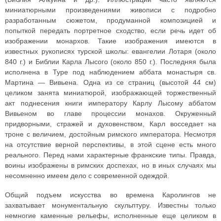
миниатюрными произведениями живописи с подробно
разработанным сюжетом, продуманной композицией и
попыткой передать портретное сходство, если речь идет об
изображении монархов. Такие изображения имеются в
известных рукописях турской школы: евангелии Лотаря (около
840 г.) и Библии Карла Лысого (около 850 г.). Последняя была
исполнена в Туре под наблюдением аббата монастыря св.
Мартина — Вивьена. Одна из се страниц (высотой 44 см)
целиком занята миниатюрой, изображающей торжественный
акт поднесения книги императору Карлу Лысому аббатом
Вивьеном во главе процессии монахов. Окруженный
придворными, стражей и духовенством, Карл восседает на
троне с величием, достойным римского императора. Несмотря
на отсутствие верной перспективы, в этой сцене есть много
реального. Перед нами характерные франкские типы. Правда,
воины изображены в римских доспехах, но в иных случаях мы
несомненно имеем дело с современной одеждой.
Общий подъем искусства во времена Каролингов не
захватывает монументальную скульптуру. Известны только
немногие каменные рельефы, исполненные еще целиком в