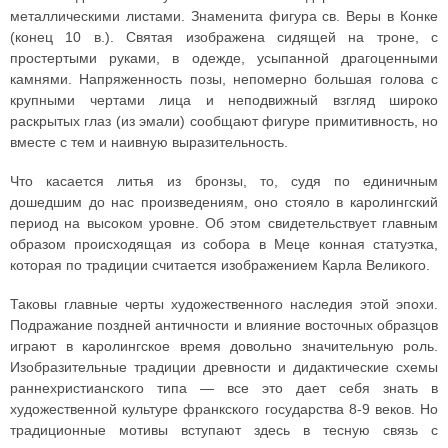
металлическими листами. Знаменита фигура св. Веры в Конке
(конец 10 в.). Святая изображена сидящей на троне, с
простертыми руками, в одежде, усыпанной драгоценными
камнями. Напряженность позы, непомерно большая голова с
крупными чертами лица и неподвижный взгляд широко
раскрытых глаз (из эмали) сообщают фигуре примитивность, но
вместе с тем и наивную выразительность.
Что касается литья из бронзы, то, судя по единичным
дошедшим до нас произведениям, оно стояло в каролингский
период на высоком уровне. Об этом свидетельствует главным
образом происходящая из собора в Меце конная статуэтка,
которая по традиции считается изображением Карла Великого.
Таковы главные черты художественного наследия этой эпохи.
Подражание поздней античности и влияние восточных образцов
играют в каролингское время довольно значительную роль.
Изобразительные традиции древности и дидактические схемы
раннехристианского типа — все это дает себя знать в
художественной культуре франкского государства 8-9 веков. Но
традиционные мотивы вступают здесь в тесную связь с