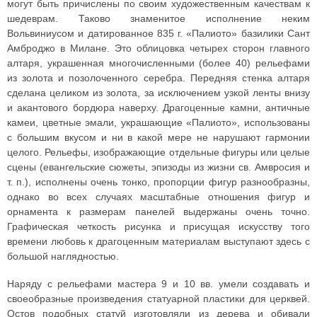
могут быть причислены по своим художественным качествам к
шедеврам. Таково знаменитое исполнение неким
Вольвиниусом и датированное 835 г. «Палиото» базилики Сант
Амброджо в Милане. Это облицовка четырех сторон главного
алтаря, украшенная многочисленными (более 40) рельефами
из золота и позолоченного серебра. Передняя стенка алтаря
сделана целиком из золота, за исключением узкой ленты внизу
и акантового бордюра наверху. Драгоценные камни, античные
камеи, цветные эмали, украшающие «Палиото», использованы
с большим вкусом и ни в какой мере не нарушают гармонии
целого. Рельефы, изображающие отдельные фигуры или целые
сцены (евангельские сюжеты, эпизоды из жизни св. Амвросия и
т. п.), исполнены очень тонко, пропорции фигур разнообразны,
однако во всех случаях масштабные отношения фигур и
орнамента к размерам панелей выдержаны очень точно.
Графическая четкость рисунка и присущая искусству того
времени любовь к драгоценным материалам выступают здесь с
большой наглядностью.
Наряду с рельефами мастера 9 и 10 вв. умели создавать и
своеобразные произведения статуарной пластики для церквей.
Остов подобных статуй изготовляли из дерева и обивали