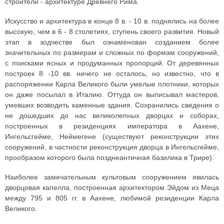
строители - архитектуре Древнего Рима.
Искусство и архитектура в конце 8 в. - 10 в. поднялись на более
высокую, чем в 6 - 8 столетиях, ступень своего развития. Новый
этап в зодчестве был ознаменован созданием более
значительных по размерам и сложных по формам сооружений,
с поисками ясных и продуманных пропорций. От деревянных
построек 8 -10 вв. ничего не осталось, но известно, что в
распоряжении Карла Великого были умелые плотники, которых
он даже посылал в Италию. Оттуда он выписывал мастеров,
умевших возводить каменные здания. Сохранились сведения о
не дошедших до нас великолепных дворцах и соборах,
построенных в резиденциях императора в Аахене,
Ингельсгейме, Неймегене (существуют реконструкции этих
сооружений, в частности реконструкция дворца в Ингельсгейме,
прообразом которого была позднеантичная базилика в Трире).
Наиболее замечательным культовым сооружением явилась
дворцовая капелла, построенная архитектором Эйдом из Меца
между 795 и 805 гг. в Аахене, любимой резиденции Карла
Великого.