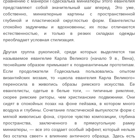
сравнению с манерой Годескалька миниатюры этого евангелия
представляют собой значительный шаг вперед. Это уже,
собственно, миниатюрные картины с пространственной
глубиной и пластической округлостью форм. Евангелисты
спокойно задумчивы и вдохновенны; их позы отличаются
естественностью, и только в резких складках одежды
преобладает условная стилизация.
Другая группа рукописей, среди которых выделяется так
называемое евангелие Карла Великого (начало 9 в., Вена),
теснейшим образом примыкает к позднеантичным прототипам.
Если продолжатели Годескалька пользовались опытом
византийских мозаик, то «школа евангелия Карла Великого»
переносила в живопись образы римского искусства. Ее
евангелисты, одетые в белые тоги, — типичные римляне,
скорее римские риторы, чем христианские подвижники. Они
сидят в спокойных позах на фоне пейзажа, в котором много
воздуха и глубины. Сочетание пластической выпуклости форм с
мягкой живописью фона, строгое чувство композиции, глубина
пространства, заключенного в прямоугольную рамку
миниатюры, — все это создает особый эффект, который нельзя
без остатка свеет» к влиянию античного образца. Здесь есть