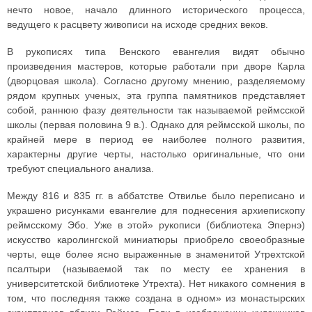
нечто новое, начало длинного исторического процесса,
ведущего к расцвету живописи на исходе средних веков.
В рукописях типа Венского евангелия видят обычно
произведения мастеров, которые работали при дворе Карла
(дворцовая школа). Согласно другому мнению, разделяемому
рядом крупных ученых, эта группа памятников представляет
собой, раннюю фазу деятельности так называемой реймсской
школы (первая половина 9 в.). Однако для реймсской школы, по
крайней мере в период ее наиболее полного развития,
характерны другие черты, настолько оригинальные, что они
требуют специального анализа.
Между 816 и 835 гг. в аббатстве Отвилье было переписано и
украшено рисунками евангелие для поднесения архиепископу
реймсскому Эбо. Уже в этой» рукописи (библиотека Эпернэ)
искусство каролингской миниатюры приобрело своеобразные
черты, еще более ясно выраженные в знаменитой Утрехтской
псалтыри (называемой так по месту ее хранения в
университетской библиотеке Утрехта). Нет никакого сомнения в
том, что последняя также создана в одном» из монастырских