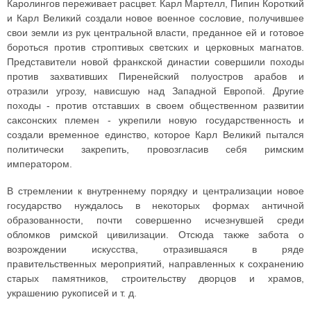
Каролингов переживает расцвет. Карл Мартелл, Пипин Короткий
и Карл Великий создали новое военное сословие, получившее
свои земли из рук центральной власти, преданное ей и готовое
бороться против строптивых светских и церковных магнатов.
Представители новой франкской династии совершили походы
против захвативших Пиренейский полуостров арабов и
отразили угрозу, нависшую над Западной Европой. Другие
походы - против отставших в своем общественном развитии
саксонских племен - укрепили новую государственность и
создали временное единство, которое Карл Великий пытался
политически закрепить, провозгласив себя римским
императором.
В стремлении к внутреннему порядку и централизации новое
государство нуждалось в некоторых формах античной
образованности, почти совершенно исчезнувшей среди
обломков римской цивилизации. Отсюда также забота о
возрождении искусства, отразившаяся в ряде
правительственных мероприятий, направленных к сохранению
старых памятников, строительству дворцов и храмов,
украшению рукописей и т. д.