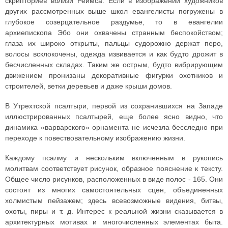
скрипториев вблизи Реймса. Если в изображении художников
других рассмотренных выше школ евангелисты погружены в
глубокое созерцательное раздумье, то в евангелии
архиепископа Эбо они охвачены странным беспокойством;
глаза их широко открыты, пальцы судорожно держат перо,
волосы всклокочены, одежда извивается и как будто дрожит в
бесчисленных складах. Таким же острым, будто вибрирующим
движением пронизаны декоративные фигурки охотников и
строителей, ветки деревьев и даже крыши домов.
В Утрехтской псалтыри, первой из сохранившихся на Западе
иллюстрированных псалтырей, еще более ясно видно, что
динамика «варварского» орнамента не исчезла бесследно при
переходе к повествовательному изображению жизни.
Каждому псалму и нескольким включенным в рукопись
молитвам соответствует рисунок, образное пояснение к тексту.
Общее число рисунков, расположенных в виде полос - 165. Они
состоят из многих самостоятельных сцен, объединенных
холмистым пейзажем; здесь всевозможные видения, битвы,
охоты, пиры и т. д. Интерес к реальной жизни сказывается в
архитектурных мотивах и многочисленных элементах быта.