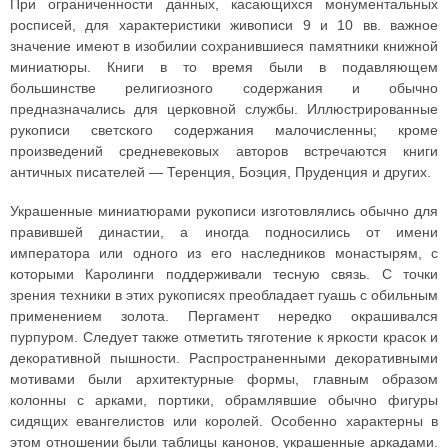
При ограниченности данных, касающихся монументальных
росписей, для характеристики живописи 9 и 10 вв. важное
значение имеют в изобилии сохранившиеся памятники книжной
миниатюры. Книги в то время были в подавляющем
большинстве религиозного содержания и обычно
предназначались для церковной службы. Иллюстрированные
рукописи светского содержания малочисленны; кроме
произведений средневековых авторов встречаются книги
античных писателей — Теренция, Боэция, Пруденция и других.
Украшенные миниатюрами рукописи изготовлялись обычно для
правившей династии, а иногда подносились от имени
императора или одного из его наследников монастырям, с
которыми Каролинги поддерживали тесную связь. С точки
зрения техники в этих рукописях преобладает гуашь с обильным
применением золота. Пергамент нередко окрашивался
пурпуром. Следует также отметить тяготение к яркости красок и
декоративной пышности. Распространенными декоративными
мотивами были архитектурные формы, главным образом
колонны с арками, портики, обрамлявшие обычно фигуры
сидящих евангелистов или королей. Особенно характерны в
этом отношении были таблицы канонов, украшенные аркадами.