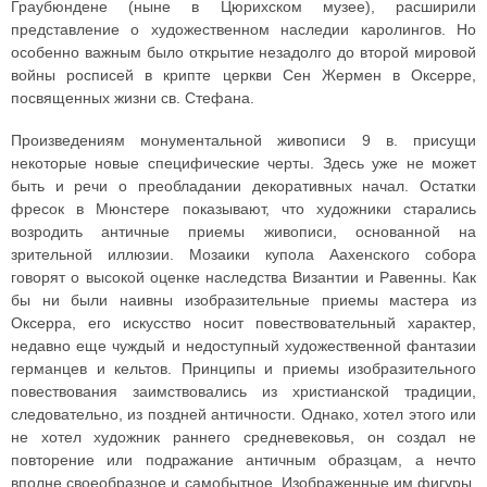
Граубюндене (ныне в Цюрихском музее), расширили
представление о художественном наследии каролингов. Но
особенно важным было открытие незадолго до второй мировой
войны росписей в крипте церкви Сен Жермен в Оксерре,
посвященных жизни св. Стефана.
Произведениям монументальной живописи 9 в. присущи
некоторые новые специфические черты. Здесь уже не может
быть и речи о преобладании декоративных начал. Остатки
фресок в Мюнстере показывают, что художники старались
возродить античные приемы живописи, основанной на
зрительной иллюзии. Мозаики купола Аахенского собора
говорят о высокой оценке наследства Византии и Равенны. Как
бы ни были наивны изобразительные приемы мастера из
Оксерра, его искусство носит повествовательный характер,
недавно еще чуждый и недоступный художественной фантазии
германцев и кельтов. Принципы и приемы изобразительного
повествования заимствовались из христианской традиции,
следовательно, из поздней античности. Однако, хотел этого или
не хотел художник раннего средневековья, он создал не
повторение или подражание античным образцам, а нечто
вполне своеобразное и самобытное. Изображенные им фигуры,