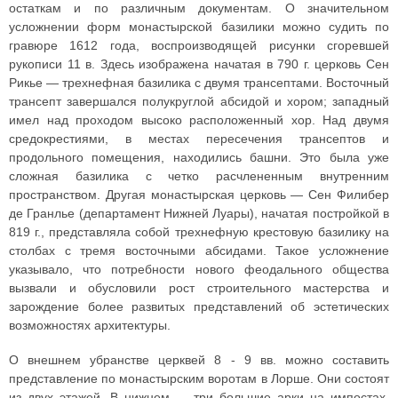
остаткам и по различным документам. О значительном
усложнении форм монастырской базилики можно судить по
гравюре 1612 года, воспроизводящей рисунки сгоревшей
рукописи 11 в. Здесь изображена начатая в 790 г. церковь Сен
Рикье — трехнефная базилика с двумя трансептами. Восточный
трансепт завершался полукруглой абсидой и хором; западный
имел над проходом высоко расположенный хор. Над двумя
средокрестиями, в местах пересечения трансептов и
продольного помещения, находились башни. Это была уже
сложная базилика с четко расчлененным внутренним
пространством. Другая монастырская церковь — Сен Филибер
де Гранлье (департамент Нижней Луары), начатая постройкой в
819 г., представляла собой трехнефную крестовую базилику на
столбах с тремя восточными абсидами. Такое усложнение
указывало, что потребности нового феодального общества
вызвали и обусловили рост строительного мастерства и
зарождение более развитых представлений об эстетических
возможностях архитектуры.
О внешнем убранстве церквей 8 - 9 вв. можно составить
представление по монастырским воротам в Лорше. Они состоят
из двух этажей. В нижнем — три большие арки на импостах,