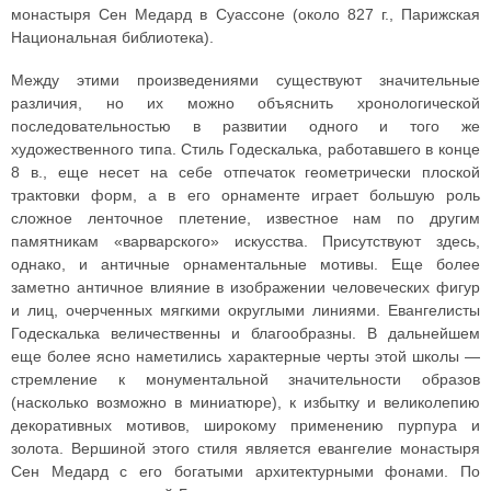
монастыря Сен Медард в Суассоне (около 827 г., Парижская
Национальная библиотека).
Между этими произведениями существуют значительные
различия, но их можно объяснить хронологической
последовательностью в развитии одного и того же
художественного типа. Стиль Годескалька, работавшего в конце
8 в., еще несет на себе отпечаток геометрически плоской
трактовки форм, а в его орнаменте играет большую роль
сложное ленточное плетение, известное нам по другим
памятникам «варварского» искусства. Присутствуют здесь,
однако, и античные орнаментальные мотивы. Еще более
заметно античное влияние в изображении человеческих фигур
и лиц, очерченных мягкими округлыми линиями. Евангелисты
Годескалька величественны и благообразны. В дальнейшем
еще более ясно наметились характерные черты этой школы —
стремление к монументальной значительности образов
(насколько возможно в миниатюре), к избытку и великолепию
декоративных мотивов, широкому применению пурпура и
золота. Вершиной этого стиля является евангелие монастыря
Сен Медард с его богатыми архитектурными фонами. По