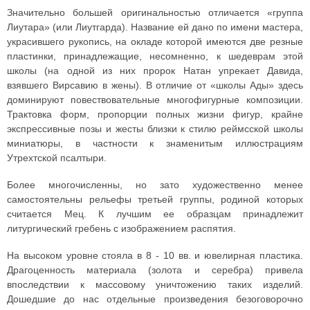
Значительно большей оригинальностью отличается «группа
Лиутара» (или Лиутгарда). Название ей дано по имени мастера,
украсившего рукопись, на окладе которой имеются две резные
пластинки, принадлежащие, несомненно, к шедеврам этой
школы (на одной из них пророк Натан упрекает Давида,
взявшего Вирсавию в жены). В отличие от «школы Ады» здесь
доминируют повествовательные многофигурные композиции.
Трактовка форм, пропорции полных жизни фигур, крайне
экспрессивные позы и жесты близки к стилю реймсской школы
миниатюры, в частности к знаменитым иллюстрациям
Утрехтской псалтыри.
Более многочисленны, но зато художественно менее
самостоятельны рельефы третьей группы, родиной которых
считается Мец. К лучшим ее образцам принадлежит
литургический гребень с изображением распятия.
На высоком уровне стояла в 8 - 10 вв. и ювелирная пластика.
Драгоценность материала (золота и серебра) привела
впоследствии к массовому уничтожению таких изделий.
Дошедшие до нас отдельные произведения безоговорочно