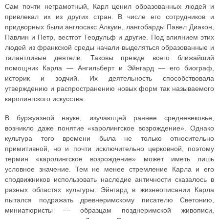
Сам почти неграмотный, Карл ценил образованных людей и
привлекал их из других стран. В числе его сотрудников и
придворных были англосакс Алкуин, лангобарды Павел Диакон,
Павлин и Петр, вестгот Теодульф и другие. Под влиянием этих
людей из франкской среды начали выделяться образованные и
талантливые деятели. Таковы прежде всего ближайший
помощник Карла — Ангильберт и Эйнгард — его биограф,
историк и зодчий. Их деятельность способствовала
утверждению и распространению новых форм так называемого
каролингского искусства.
В буржуазной науке, изучающей раннее средневековье,
возникло даже понятие «каролингское возрождение». Однако
культура того времени была не только относительно
примитивной, но и почти исключительно церковной, поэтому
термин «каролингское возрождение» может иметь лишь
условное значение. Тем не менее стремление Карла и его
сподвижников использовать наследие античности сказалось в
разных областях культуры: Эйнгард в жизнеописании Карла
пытался подражать древнеримскому писателю Светонию,
миниатюристы — образцам позднеримской живописи,