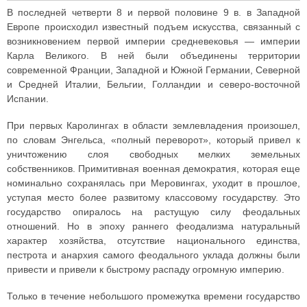
В последней четверти 8 и первой половине 9 в. в Западной
Европе происходил известный подъем искусства, связанный с
возникновением первой империи средневековья — империи
Карла Великого. В ней были объединены территории
современной Франции, Западной и Южной Германии, Северной
и Средней Италии, Бельгии, Голландии и северо-восточной
Испании.
При первых Каролингах в области землевладения произошел,
по словам Энгельса, «полный переворот», который привел к
уничтожению слоя свободных мелких земельных
собственников. Примитивная военная демократия, которая еще
номинально сохранялась при Меровингах, уходит в прошлое,
уступая место более развитому классовому государству. Это
государство опиралось на растущую силу феодальных
отношений. Но в эпоху раннего феодализма натуральный
характер хозяйства, отсутствие национального единства,
пестрота и анархия самого феодального уклада должны были
привести и привели к быстрому распаду огромную империю.
Только в течение небольшого промежутка времени государство