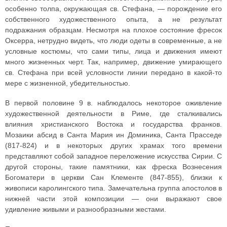
особенно толпа, окружающая св. Стефана, — порождение его
собственного художественного опыта, а не результат
подражания образцам. Несмотря на плохое состояние фресок
Оксерра, нетрудно видеть, что люди одеты в современные, а не
условные костюмы, что сами типы, лица и движения имеют
много жизненных черт. Так, например, движение умирающего
св. Стефана при всей условности линии передано в какой-то
мере с жизненной, убедительностью.
В первой половине 9 в. наблюдалось некоторое оживление
художественной деятельности в Риме, где сталкивались
влияния христианского Востока и государства франков.
Мозаики абсид в Санта Мария ин Доминика, Санта Прасседе
(817-824) и в некоторых других храмах того времени
представляют собой западное переложение искусства Сирии. С
другой стороны, такие памятники, как фреска Вознесения
Богоматери в церкви Сан Клементе (847-855), близки к
живописи каролингского типа. Замечательна группа апостолов в
нижней части этой композиции — они выражают свое
удивление живыми и разнообразными жестами.