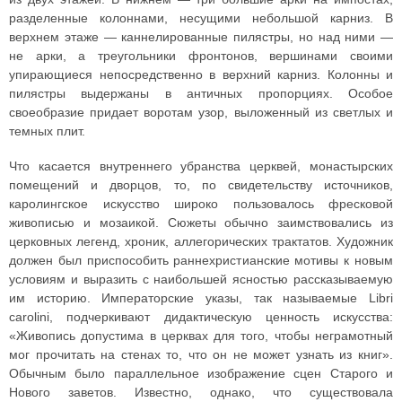
разделенные колоннами, несущими небольшой карниз. В
верхнем этаже — каннелированные пилястры, но над ними —
не арки, а треугольники фронтонов, вершинами своими
упирающиеся непосредственно в верхний карниз. Колонны и
пилястры выдержаны в античных пропорциях. Особое
своеобразие придает воротам узор, выложенный из светлых и
темных плит.
Что касается внутреннего убранства церквей, монастырских
помещений и дворцов, то, по свидетельству источников,
каролингское искусство широко пользовалось фресковой
живописью и мозаикой. Сюжеты обычно заимствовались из
церковных легенд, хроник, аллегорических трактатов. Художник
должен был приспособить раннехристианские мотивы к новым
условиям и выразить с наибольшей ясностью рассказываемую
им историю. Императорские указы, так называемые Libri
carolini, подчеркивают дидактическую ценность искусства:
«Живопись допустима в церквах для того, чтобы неграмотный
мог прочитать на стенах то, что он не может узнать из книг».
Обычным было параллельное изображение сцен Старого и
Нового заветов. Известно, однако, что существовала