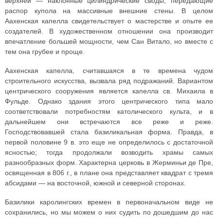
верхней — наклонные цилиндрические своды, передающие
распор купола на массивные внешние стены. В целом
Аахенская капелла свидетельствует о мастерстве и опыте ее
создателей. В художественном отношении она производит
впечатление большей мощности, чем Сан Витало, но вместе с
тем она грубее и проще.
Аахенская капелла, считавшаяся в те времена чудом
строительного искусства, вызвала ряд подражаний. Вариантом
центрического сооружения является капелла св. Михаила в
Фульде. Однако здания этого центрического типа мало
соответствовали потребностям католического культа, и в
дальнейшем они встречаются все реже и реже.
Господствовавшей стала базиликальная форма. Правда, в
первой половине 9 в. это еще не определилось с достаточной
ясностью; тогда продолжали возводить храмы самых
разнообразных форм. Характерна церковь в Жерминьи де Пре,
освященная в 806 г., в плане она представляет квадрат с тремя
абсидами — на восточной, южной и северной сторонах.
Базилики каролингских времен в первоначальном виде не
сохранились, но мы можем о них судить по дошедшим до нас