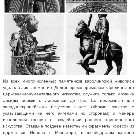
Из всех многочисленных памятников каролингской живописи
уцелели лишь немногие. Долгое время примером каролингского
церковно-монументального искусства служила только мозаика
абсиды церкви в Жерминьи де Пре. Ее необычный для
западноевропейского искусства сюжет («Ковчег завета» с
указывающими на него ангелами но сторонам) и манера
исполнения говорят о воздействии раннего христианского
искусства. Ставшие позднее известными фрагменты фресок из
церкви св. Иоанна в Мюнстере, в швейцарском кантоне