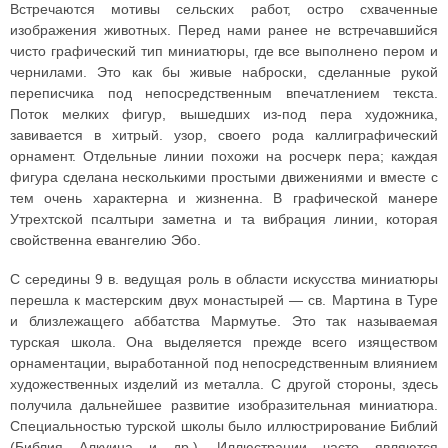
Встречаются мотивы сельских работ, остро схваченные
изображения животных. Перед нами ранее не встречавшийся
чисто графический тип миниатюры, где все выполнено пером и
чернилами. Это как бы живые наброски, сделанные рукой
переписчика под непосредственным впечатлением текста.
Поток мелких фигур, вышедших из-под пера художника,
завивается в хитрый. узор, своего рода каллиграфический
орнамент. Отдельные линии похожи на росчерк пера; каждая
фигура сделана несколькими простыми движениями и вместе с
тем очень характерна и жизненна. В графической манере
Утрехтской псалтыри заметна и та вибрация линии, которая
свойственна евангелию Эбо.
С середины 9 в. ведущая роль в области искусства миниатюры
перешла к мастерским двух монастырей — св. Мартина в Туре
и близлежащего аббатства Мармутье. Это так называемая
турская школа. Она выделяется прежде всего изяществом
орнаментации, выработанной под непосредственным влиянием
художественных изделий из металла. С другой стороны, здесь
получила дальнейшее развитие изобразительная миниатюра.
Специальностью турской школы было иллюстрирование Библий
(Библия Алкуина и др.). Иллюстрации часто являются