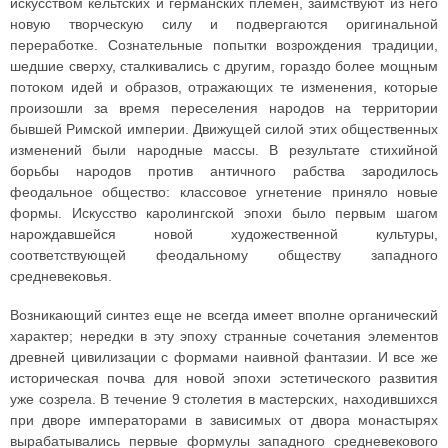
искусством кельтских и германских племен, заимствуют из него
новую творческую силу и подвергаются оригинальной
переработке. Сознательные попытки возрождения традиции,
шедшие сверху, сталкивались с другим, гораздо более мощным
потоком идей и образов, отражающих те изменения, которые
произошли за время переселения народов на территории
бывшей Римской империи. Движущей силой этих общественных
изменений были народные массы. В результате стихийной
борьбы народов против античного рабства зародилось
феодальное общество: классовое угнетение приняло новые
формы. Искусство каролингской эпохи было первым шагом
нарождавшейся новой художественной культуры,
соответствующей феодальному обществу западного
средневековья.
Возникающий синтез еще не всегда имеет вполне органический
характер; нередки в эту эпоху странные сочетания элементов
древней цивилизации с формами наивной фантазии. И все же
историческая почва для новой эпохи эстетического развития
уже созрела. В течение 9 столетия в мастерских, находившихся
при дворе императорами в зависимых от двора монастырях
вырабатывались первые формулы западного средневекового