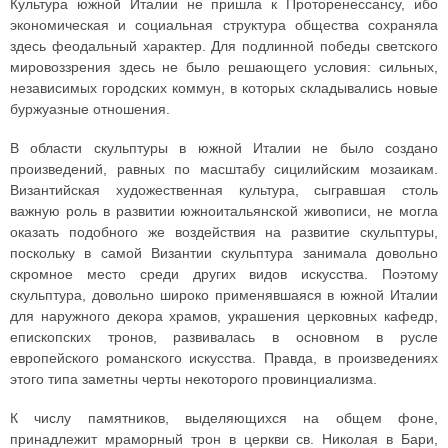
Культура южной Италии не пришла к Проторенессансу, ибо
экономическая и социальная структура общества сохраняла
здесь феодальный характер. Для подлинной победы светского
мировоззрения здесь не было решающего условия: сильных,
независимых городских коммун, в которых складывались новые
буржуазные отношения.
В области скульптуры в южной Италии не было создано
произведений, равных по масштабу сицилийским мозаикам.
Византийская художественная культура, сыгравшая столь
важную роль в развитии южноитальянской живописи, не могла
оказать подобного же воздействия на развитие скульптуры,
поскольку в самой Византии скульптура занимала довольно
скромное место среди других видов искусства. Поэтому
скульптура, довольно широко применявшаяся в южной Италии
для наружного декора храмов, украшения церковных кафедр,
епископских тронов, развивалась в основном в русле
европейского романского искусства. Правда, в произведениях
этого типа заметны черты некоторого провинциализма.
К числу памятников, выделяющихся на общем фоне,
принадлежит мраморный трон в церкви св. Николая в Бари,