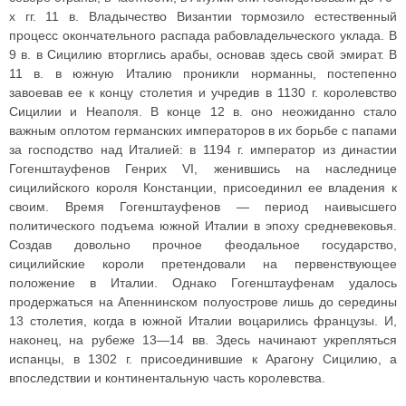
х гг. 11 в. Владычество Византии тормозило естественный
процесс окончательного распада рабовладельческого уклада. В
9 в. в Сицилию вторглись арабы, основав здесь свой эмират. В
11 в. в южную Италию проникли норманны, постепенно
завоевав ее к концу столетия и учредив в 1130 г. королевство
Сицилии и Неаполя. В конце 12 в. оно неожиданно стало
важным оплотом германских императоров в их борьбе с папами
за господство над Италией: в 1194 г. император из династии
Гогенштауфенов Генрих VI, женившись на наследнице
сицилийского короля Констанции, присоединил ее владения к
своим. Время Гогенштауфенов — период наивысшего
политического подъема южной Италии в эпоху средневековья.
Создав довольно прочное феодальное государство,
сицилийские короли претендовали на первенствующее
положение в Италии. Однако Гогенштауфенам удалось
продержаться на Апеннинском полуострове лишь до середины
13 столетия, когда в южной Италии воцарились французы. И,
наконец, на рубеже 13—14 вв. Здесь начинают укрепляться
испанцы, в 1302 г. присоединившие к Арагону Сицилию, а
впоследствии и континентальную часть королевства.