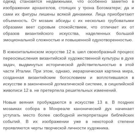
одежд становятся недвижными, что особенно заметно в
изображении архангелов, стоящих у трона Богоматери; да и
сами их фигуры лишены всякой динамики. Лица приобретают
объемность. От мозаик абсиды с их несколько грубоватыми
образами веет суровым спокойствием, что отличает их от
образов византийского искусства, наделенных большой
эмоциональной сложностью и повышенной одухотворенностью.
В южноитальянском искусстве 12 в. шел своеобразный процесс
переосмысления византийской художественной культуры в духе
задач, выдвинутых исторической действительностью в этой
части Италии. При этом, однако, иерархическая картина мира,
созданная византийским богословием и воплотившаяся в
искусстве в законченной догматической системе, в сицилийской
живописи 12 в. не претерпела решительных изменений.
Новые веяния пробуждаются в искусстве 13 в. В поздних
мозаиках собора в Монреале канонический дух начинает
уступать место более свободной интерпретации библейских
событий. В их изображении уже в некоторой степени
проявляются черты творческой личности художника.