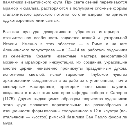
памятники византийского круга. При свете свечей переливаются
мрамор и смальта, растворяются в полумраке сложные формы
сталактитового арабского потолка, со стен взирают на зрителя
одухотворенные лики святых.
Высокая культура декоративного убранства интерьера —
отличительная особенность зодчества южной и центральной
Италии. Именно в этих областях — в Риме и на юге
Апеннинского полуострова — в 12—14 вв. работали художники
из семейства Космати, известные мастера декоративной
мозаики и мраморной инкрустации. Их создания, украсившие
многие церкви, неизменно проникнуты праздничным духом,
исполнены светлой, ясной гармонии. Глубокое чувство
архитектоники соединяется в их работах с утонченным, почти
ювелирным мастерством, примером чего может служить
созданная в стиле этих мастеров кафедра собора в Салерно
(1175). Другим выдающимся образцом творчества художников
этого круга являются поразительные по разнообразию и
изощренности форм колонны сооруженного в 12 в. клуатра (по-
итальянски — кьостро) римской базилики Сан Паоло фуори ле
мура.