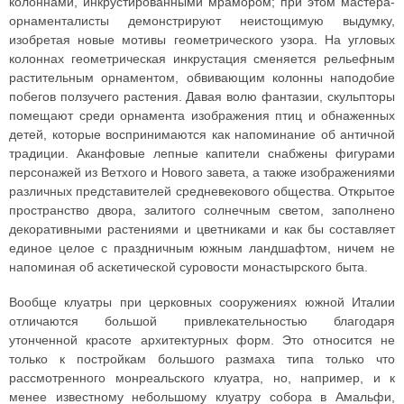
колоннами, инкрустированными мрамором; при этом мастера-
орнаменталисты демонстрируют неистощимую выдумку,
изобретая новые мотивы геометрического узора. На угловых
колоннах геометрическая инкрустация сменяется рельефным
растительным орнаментом, обвивающим колонны наподобие
побегов ползучего растения. Давая волю фантазии, скульпторы
помещают среди орнамента изображения птиц и обнаженных
детей, которые воспринимаются как напоминание об античной
традиции. Аканфовые лепные капители снабжены фигурами
персонажей из Ветхого и Нового завета, а также изображениями
различных представителей средневекового общества. Открытое
пространство двора, залитого солнечным светом, заполнено
декоративными растениями и цветниками и как бы составляет
единое целое с праздничным южным ландшафтом, ничем не
напоминая об аскетической суровости монастырского быта.
Вообще клуатры при церковных сооружениях южной Италии
отличаются большой привлекательностью благодаря
утонченной красоте архитектурных форм. Это относится не
только к постройкам большого размаха типа только что
рассмотренного монреальского клуатра, но, например, и к
менее известному небольшому клуатру собора в Амальфи,