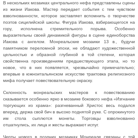
В нескольких мозаиках центрального нефа представлены сцены
из жизни Иакова. Мастер передает события с тем чувством
взволнованности, которое заставляет вспомнить о творчестве
поэтов сицилийской школы. Фигура Иакова, взбирающегося на
гору, исполнена стремительного порыва. Особенно
выразительны своей динамикой фигуры в сцене единоборства
Иакова с ангелом. Монреальские мозаики 13 в., будучи
памятником переломной эпохи, не обладают художественной
цельностью и образной глубиной в той степени, которая
свойственна произведениям предшествующего этапа, но то
новое, что в них появляется, чрезвычайно примечательно;
впервые в южноитальянском искусстве трактовка религиозного
мифа получает повествовательную окраску.
Склонность монреальских мастеров к повествованию
сказывается особенно ярко в мозаике бокового нефа «Изгнание
торгующих из храма»: разгневанный Христос весь подался
вперед, держа свой бич в высоко поднятой руке. С опрокинутого
им стола сыплются монеты. Торговцы взволнованно
отшатнулись, их лица и жесты выражают испуг.
Черты нового в поздних мозаиках Монреале связаны с той