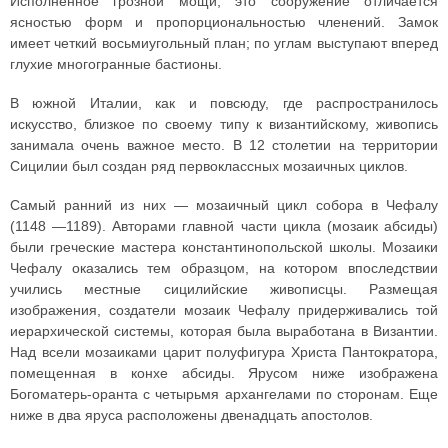
Исполненное грозной мощи, это сооружение отличается
ясностью форм и пропорциональностью членений. Замок
имеет четкий восьмиугольный план; по углам выступают вперед
глухие многогранные бастионы.
В южной Италии, как и повсюду, где распространилось
искусство, близкое по своему типу к византийскому, живопись
занимала очень важное место. В 12 столетии на территории
Сицилии был создан ряд первоклассных мозаичных циклов.
Самый ранний из них — мозаичный цикл собора в Чефалу
(1148 —1189). Авторами главной части цикла (мозаик абсиды)
были греческие мастера константинопольской школы. Мозаики
Чефалу оказались тем образцом, на котором впоследствии
учились местные сицилийские живописцы. Размещая
изображения, создатели мозаик Чефалу придерживались той
иерархической системы, которая была выработана в Византии.
Над всели мозаиками царит полуфигура Христа Пантократора,
помещенная в конхе абсиды. Ярусом ниже изображена
Богоматерь-оранта с четырьмя архангелами по сторонам. Еще
ниже в два яруса расположены двенадцать апостолов.