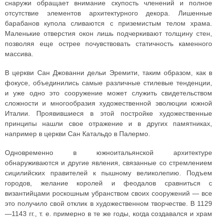
снаружи обращает внимание скупость членений и полное
отсутствие элементов архитектурного декора. Лишенные
барабанов купола сливаются с приземистым телом храма.
Маленькие отверстия окон лишь подчеркивают толщину стен,
позволяя еще острее почувствовать статичность каменного
массива.
В церкви Сан Джованни дельи Эремити, таким образом, как в
фокусе, объединились самые различные стилевые тенденции,
и уже одно это сооружение может служить свидетельством
сложности и многообразия художественной эволюции южной
Италии. Проявившиеся в этой постройке художественные
принципы нашли свое отражение и в других памятниках,
например в церкви Сан Катальдо в Палермо.
Одновременно в южноитальянской архитектуре
обнаруживаются и другие явления, связанные со стремлением
сицилийских правителей к пышному великолепию. Подъем
городов, желание королей и феодалов сравниться с
византийцами роскошным убранством своих сооружений — все
это получило свой отклик в художественном творчестве. В 1129
—1143 гг., т. е. примерно в те же годы, когда создавался и храм