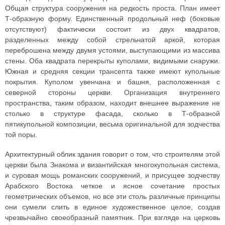
Общая структура сооружения на редкость проста. План имеет
Т-образную форму. Единственный продольный неф (боковые
отсутствуют) фактически состоит из двух квадратов,
разделенных между собой стрельчатой аркой, которая
переброшена между двумя устоями, выступающими из массива
стены. Оба квадрата перекрыты куполами, видимыми снаружи.
Южная и средняя секции трансепта также имеют купольные
покрытия. Куполом увенчана и башня, расположенная с
северной стороны церкви. Организация внутреннего
пространства, таким образом, находит внешнее выражение не
столько в структуре фасада, сколько в Т-образной
пятикупольной композиции, весьма оригинальной для зодчества
той поры.
Архитектурный облик здания говорит о том, что строителям этой
церкви была Знакома и византийская многокупольная система,
и суровая мощь романских сооружений, и присущее зодчеству
Арабского Востока четкое и ясное сочетание простых
геометрических объемов, но все эти столь различные принципы
они сумели слить в единое художественное целое, создав
чрезвычайно своеобразный памятник. При взгляде на церковь