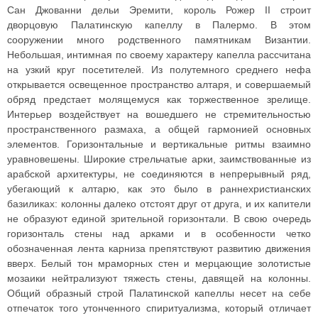
Сан Джованни дельи Эремити, король Рожер II строит
дворцовую Палатинскую капеллу в Палермо. В этом
сооружении много родственного памятникам Византии.
Небольшая, интимная по своему характеру капелла рассчитана
на узкий круг посетителей. Из полутемного среднего нефа
открывается освещенное пространство алтаря, и совершаемый
обряд предстает молящемуся как торжественное зрелище.
Интерьер воздействует на вошедшего не стремительностью
пространственного размаха, а общей гармонией основных
элементов. Горизонтальные и вертикальные ритмы взаимно
уравновешены. Широкие стрельчатые арки, заимствованные из
арабской архитектуры, не соединяются в непрерывный ряд,
убегающий к алтарю, как это было в раннехристианских
базиликах: колонны далеко отстоят друг от друга, и их капители
не образуют единой зрительной горизонтали. В свою очередь
горизонталь стены над арками и в особенности четко
обозначенная лента карниза препятствуют развитию движения
вверх. Белый тон мраморных стен и мерцающие золотистые
мозаики нейтрализуют тяжесть стены, давящей на колонны.
Общий образный строй Палатинской капеллы несет на себе
отпечаток того утонченного спиритуализма, который отличает