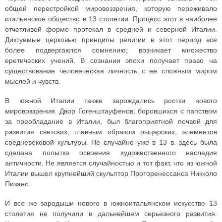
общей перестройкой мировоззрения, которую переживало
итальянское общество в 13 столетии. Процесс этот в наиболее
отчетливой форме протекал в средней и северной Италии.
Диктуемые церковью принципы религии в этот период все
более подвергаются сомнению; возникает множество
еретических учений. В сознании эпохи получает право на
существование человеческая личность с ее сложным миром
мыслей и чувств.
В южной Италии также зарождались ростки нового
мировоззрения. Двор Гогенштауфенов, боровшихся с папством
за преобладание в Италии, был благоприятной почвой для
развития светских, главным образом рыцарских, элементов
средневековой культуры. Не случайно уже в 13 в. здесь была
сделана попытка освоения художественного наследия
античности. Не является случайностью и тот факт, что из южной
Италии вышел крупнейший скульптор Проторенессанса Никколо
Пизано.
И все же зародыши нового в южноитальянском искусстве 13
столетия не получили в дальнейшем серьезного развития.