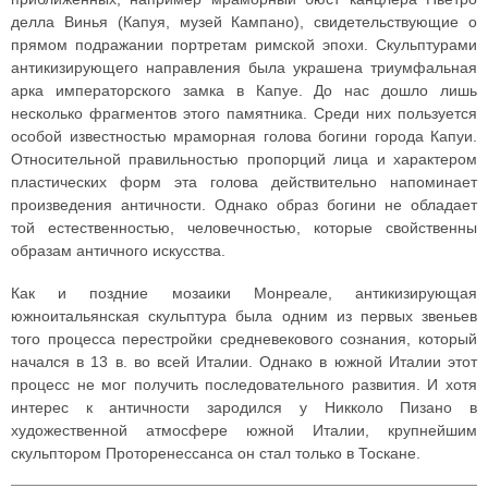
делла Винья (Капуя, музей Кампано), свидетельствующие о
прямом подражании портретам римской эпохи. Скульптурами
антикизирующего направления была украшена триумфальная
арка императорского замка в Капуе. До нас дошло лишь
несколько фрагментов этого памятника. Среди них пользуется
особой известностью мраморная голова богини города Капуи.
Относительной правильностью пропорций лица и характером
пластических форм эта голова действительно напоминает
произведения античности. Однако образ богини не обладает
той естественностью, человечностью, которые свойственны
образам античного искусства.
Как и поздние мозаики Монреале, антикизирующая
южноитальянская скульптура была одним из первых звеньев
того процесса перестройки средневекового сознания, который
начался в 13 в. во всей Италии. Однако в южной Италии этот
процесс не мог получить последовательного развития. И хотя
интерес к античности зародился у Никколо Пизано в
художественной атмосфере южной Италии, крупнейшим
скульптором Проторенессанса он стал только в Тоскане.