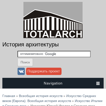
История архитектуры
Navigation
Вы здесь
Главная
»
Всеобщая история искусств
»
Искусство Средних
веков (Европа). Всеобщая история искусств
»
Искусство Италии
в Средние века
» Искусство Южной Италии в Средние века