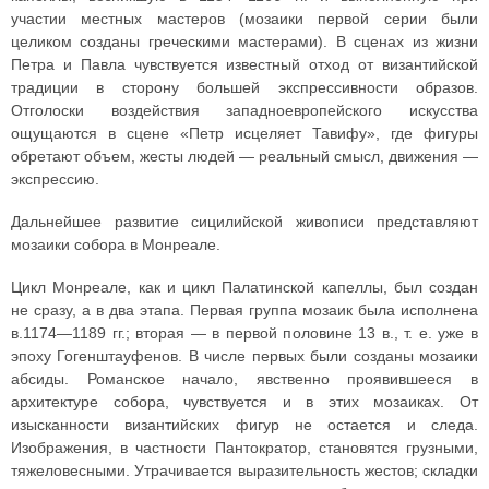
участии местных мастеров (мозаики первой серии были
целиком созданы греческими мастерами). В сценах из жизни
Петра и Павла чувствуется известный отход от византийской
традиции в сторону большей экспрессивности образов.
Отголоски воздействия западноевропейского искусства
ощущаются в сцене «Петр исцеляет Тавифу», где фигуры
обретают объем, жесты людей — реальный смысл, движения —
экспрессию.
Дальнейшее развитие сицилийской живописи представляют
мозаики собора в Монреале.
Цикл Монреале, как и цикл Палатинской капеллы, был создан
не сразу, а в два этапа. Первая группа мозаик была исполнена
в.1174—1189 гг.; вторая — в первой половине 13 в., т. е. уже в
эпоху Гогенштауфенов. В числе первых были созданы мозаики
абсиды. Романское начало, явственно проявившееся в
архитектуре собора, чувствуется и в этих мозаиках. От
изысканности византийских фигур не остается и следа.
Изображения, в частности Пантократор, становятся грузными,
тяжеловесными. Утрачивается выразительность жестов; складки