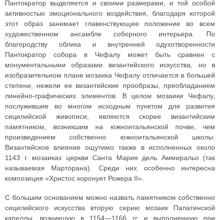
Пантократор выделяется и своими размерами, и той особой
активностью эмоционального воздействия, благодаря которой
этот образ занимает главенствующее положение во всем
художественном ансамбле соборного интерьера. По
благородству облика и внутренней одухотворенности
Пантократор собора в Чефалу может быть сравнен с
монументальными образами византийского искусства, но в
изобразительном плане мозаика Чефалу отличается в большей
степени, нежели ее византийские прообразы, преобладанием
линейно-графических элементов. В целом мозаики Чефалу,
послужившие во многом исходным пунктом для развития
сицилийской живописи, являются скорее византийским
памятником, возникшим на южноитальянской почве, чем
произведением собственно южноитальянской школы.
Византийское влияние ощутимо также в исполненных около
1143 г. мозаиках церкви Санта Мария дель Аммиральо (так
называемая Марторана). Среди них особенно интересна
композиция «Христос коронует Рожера II».
С большим основанием можно назвать памятником собственно
сицилийского искусства вторую серию мозаик Палатинской
капеллы, возникшую в 1154—1166 гг. и выполненную при