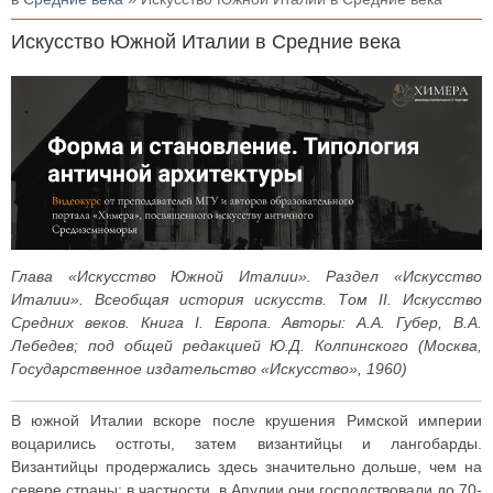
Искусство Южной Италии в Средние века
Глава «Искусство Южной Италии». Раздел «Искусство
Италии». Всеобщая история искусств. Том II. Искусство
Средних веков. Книга I. Европа. Авторы: А.А. Губер, В.А.
Лебедев; под общей редакцией Ю.Д. Колпинского (Москва,
Государственное издательство «Искусство», 1960)
В южной Италии вскоре после крушения Римской империи
воцарились остготы, затем византийцы и лангобарды.
Византийцы продержались здесь значительно дольше, чем на
севере страны; в частности, в Апулии они господствовали до 70-