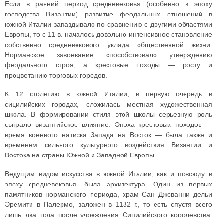
Если в ранний период средневековья (особенно в эпоху
господства Византии) развитие феодальных отношений в
южной Италии запаздывало по сравнению с другими областями
Европы, то с 11 в. началось довольно интенсивное становление
собственно средневекового уклада общественной жизни.
Норманское завоевание способствовало утверждению
феодального строя, а крестовые походы — росту и
процветанию торговых городов.
К 12 столетию в южной Италии, в первую очередь в
сицилийских городах, сложилась местная художественная
школа. В формировании стиля этой школы серьезную роль
сыграло византийское влияние. Эпоха крестовых походов —
время военного натиска Запада на Восток — была также и
временем сильного культурного воздействия Византии и
Востока на страны Южной и Западной Европы.
Ведущим видом искусства в южной Италии, как и повсюду в
эпоху средневековья, была архитектура. Один из первых
памятников норманского периода, храм Сан Джованни дельи
Эремити в Палермо, заложен в 1132 г., то есть спустя всего
лишь два года после учреждения Сицилийского королевства.