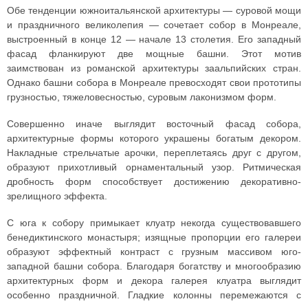
Обе тенденции южноитальянской архитектуры — суровой мощи
и праздничного великолепия — сочетает собор в Монреале,
выстроенный в конце 12 — начале 13 столетия. Его западный
фасад фланкируют две мощные башни. Этот мотив
заимствован из романской архитектуры заальпийских стран.
Однако башни собора в Монреале превосходят свои прототипы
грузностью, тяжеловесностью, суровым лаконизмом форм.
Совершенно иначе выглядит восточный фасад собора,
архитектурные формы которого украшены богатым декором.
Накладные стрельчатые арочки, переплетаясь друг с другом,
образуют прихотливый орнаментальный узор. Ритмическая
дробность форм способствует достижению декоративно-
зрелищного эффекта.
С юга к собору примыкает клуатр некогда существовавшего
бенедиктинского монастыря; изящные пропорции его галереи
образуют эффектный контраст с грузным массивом юго-
западной башни собора. Благодаря богатству и многообразию
архитектурных форм и декора галерея клуатра выглядит
особенно праздничной. Гладкие колонны перемежаются с