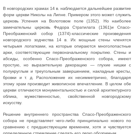
В новгородских храмах 14 в. наблюдается дальнейшее развитие
форм церкви Николы на Липне. Примером этого может служить
церковь Успения на Волотовом поле (1352). Но наиболее
замечательны церковь Федора Стратилата (1361)и Спасо-
Преображенский собор (1374)-классические произведения
новгородского зодчества 14 в. Их мощные стены членятся
четырьмя лопатками, на которые опираются многолопастные
арки, соответствующие первоначальному покрытию. Стены и
абсиды, особенно Спасо-Преображенского собора, имеют
простую, но выразительную декорацию — глухие нишки с
полукруглым и треугольным завершением, накладные кресты,
бровки и т. д. Расположение их несимметрично, благодаря
этому храм производит живописное впечатление. В целом обе
церкви отличаются монументальностью и силой архитектурного
облика, мужественностью, свойственной новгородскому
искусству.
Решение внутреннего пространства Спасо-Преображенского
собора не представляет чего-либо принципиально нового по
сравнению с предшествующим временем, хотя и чувствуется
определенное стремление сделать его легко обозримым.