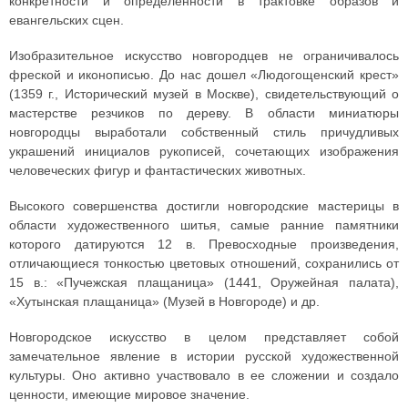
конкретности и определенности в трактовке образов и
евангельских сцен.
Изобразительное искусство новгородцев не ограничивалось
фреской и иконописью. До нас дошел «Людогощенский крест»
(1359 г., Исторический музей в Москве), свидетельствующий о
мастерстве резчиков по дереву. В области миниатюры
новгородцы выработали собственный стиль причудливых
украшений инициалов рукописей, сочетающих изображения
человеческих фигур и фантастических животных.
Высокого совершенства достигли новгородские мастерицы в
области художественного шитья, самые ранние памятники
которого датируются 12 в. Превосходные произведения,
отличающиеся тонкостью цветовых отношений, сохранились от
15 в.: «Пучежская плащаница» (1441, Оружейная палата),
«Хутынская плащаница» (Музей в Новгороде) и др.
Новгородское искусство в целом представляет собой
замечательное явление в истории русской художественной
культуры. Оно активно участвовало в ее сложении и создало
ценности, имеющие мировое значение.