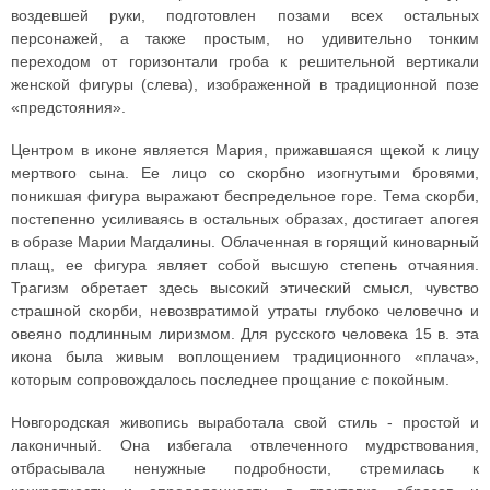
воздевшей руки, подготовлен позами всех остальных
персонажей, а также простым, но удивительно тонким
переходом от горизонтали гроба к решительной вертикали
женской фигуры (слева), изображенной в традиционной позе
«предстояния».
Центром в иконе является Мария, прижавшаяся щекой к лицу
мертвого сына. Ее лицо со скорбно изогнутыми бровями,
поникшая фигура выражают беспредельное горе. Тема скорби,
постепенно усиливаясь в остальных образах, достигает апогея
в образе Марии Магдалины. Облаченная в горящий киноварный
плащ, ее фигура являет собой высшую степень отчаяния.
Трагизм обретает здесь высокий этический смысл, чувство
страшной скорби, невозвратимой утраты глубоко человечно и
овеяно подлинным лиризмом. Для русского человека 15 в. эта
икона была живым воплощением традиционного «плача»,
которым сопровождалось последнее прощание с покойным.
Новгородская живопись выработала свой стиль - простой и
лаконичный. Она избегала отвлеченного мудрствования,
отбрасывала ненужные подробности, стремилась к