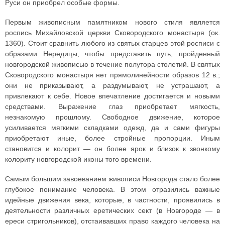
Руси он приобрел особые формы.
Первым живописным памятником нового стиля является
роспись Михайловской церкви Сковородского монастыря (ок.
1360). Стоит сравнить любого из святых старцев этой росписи с
образами Нередицы, чтобы представить путь, пройденный
новгородской живописью в течение полутора столетий. В святых
Сковородского монастыря нет прямолинейности образов 12 в.;
они не приказывают, а раздумывают, не устрашают, а
привлекают к себе. Новое впечатление достигается и новыми
средствами. Выражение глаз приобретает мягкость,
незнакомую прошлому. Свободное движение, которое
усиливается мягкими складками одежд, да и сами фигуры
приобретают иные, более стройные пропорции. Иным
становится и колорит — он более ярок и близок к звонкому
колориту новгородской иконы того времени.
Самым большим завоеванием живописи Новгорода стало более
глубокое понимание человека. В этом отразились важные
идейные движения века, которые, в частности, проявились в
деятельности различных еретических сект (в Новгороде — в
ереси стригольников), отстаивавших право каждого человека на