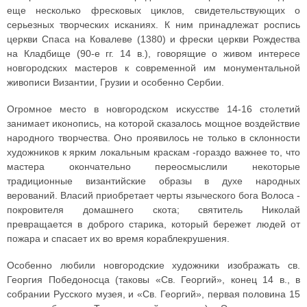
еще несколько фресковых циклов, свидетельствующих о
серьезных творческих исканиях. К ним принадлежат роспись
церкви Спаса на Ковалеве (1380) и фрески церкви Рождества
на Кладбище (90-е гг. 14 в.), говорящие о живом интересе
новгородских мастеров к современной им монументальной
живописи Византии, Грузии и особенно Сербии.
Огромное место в новгородском искусстве 14-16 столетий
занимает иконопись, на которой сказалось мощное воздействие
народного творчества. Оно проявилось не только в склонности
художников к ярким локальным краскам -гораздо важнее то, что
мастера окончательно переосмыслили некоторые
традиционные византийские образы в духе народных
верований. Власий приобретает черты языческого бога Волоса -
покровителя домашнего скота; святитель Николай
превращается в доброго старика, который бережет людей от
пожара и спасает их во время кораблекрушения.
Особенно любили новгородские художники изображать св.
Георгия Победоносца (таковы «Св. Георгий», конец 14 в., в
собрании Русского музея, и «Св. Георгий», первая половина 15