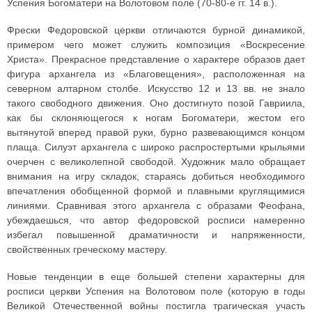
Успения Богоматери на Волотовом поле (70-80-е гг. 14 в.).
Фрески Федоровской церкви отличаются бурной динамикой,
примером чего может служить композиция «Воскресение
Христа». Прекрасное представление о характере образов дает
фигура архангела из «Благовещения», расположенная на
северном алтарном столбе. Искусство 12 и 13 вв. не знало
такого свободного движения. Оно достигнуто позой Гавриила,
как бы склоняющегося к ногам Богоматери, жестом его
вытянутой вперед правой руки, бурно развевающимся концом
плаща. Силуэт архангела с широко распростертыми крыльями
очерчен с великолепной свободой. Художник мало обращает
внимания на игру складок, стараясь добиться необходимого
впечатления обобщенной формой и плавными круглящимися
линиями. Сравнивая этого архангела с образами Феофана,
убеждаешься, что автор федоровской росписи намеренно
избегал повышенной драматичности и напряженности,
свойственных греческому мастеру.
Новые тенденции в еще большей степени характерны для
росписи церкви Успения на Волотовом поле (которую в годы
Великой Отечественной войны постигла трагическая участь