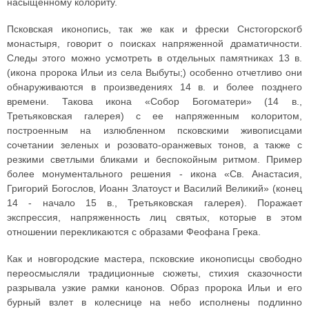
насыщенному колориту.
Псковская иконопись, так же как и фрески Снстогорскогб
монастыря, говорит о поисках напряженной драматичности.
Следы этого можно усмотреть в отдельных памятниках 13 в.
(икона пророка Ильи из села Выбуты;) особенно отчетливо они
обнаруживаются в произведениях 14 в. и более позднего
времени. Такова икона «Собор Богоматери» (14 в.,
Третьяковская галерея) с ее напряженным колоритом,
построенным на излюбленном псковскими живописцами
сочетании зеленых и розовато-оранжевых тонов, а также с
резкими светлыми бликами и беспокойным ритмом. Пример
более монументального решения - икона «Св. Анастасия,
Григорий Богослов, Иоанн Златоуст и Василий Великий» (конец
14 - начало 15 в., Третьяковская галерея). Поражает
экспрессия, напряженность лиц святых, которые в этом
отношении перекликаются с образами Феофана Грека.
Как и новгородские мастера, псковские иконописцы свободно
переосмысляли традиционные сюжеты, стихия сказочности
разрывала узкие рамки канонов. Образ пророка Ильи и его
бурный взлет в колеснице на небо исполнены подлинно