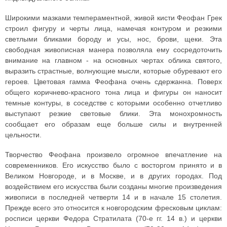
Широкими мазками темпераментной, живой кисти Феофан Грек
строил фигуру и черты лица, намечая контуром и резкими
светлыми бликами бороду и усы, нос, брови, щеки. Эта
свободная живописная манера позволяла ему сосредоточить
внимание на главном - на основных чертах облика святого,
выразить страстные, волнующие мысли, которые обуревают его
героев. Цветовая гамма Феофана очень сдержанна. Поверх
общего коричнево-красного тона лица и фигуры он наносит
темные контуры, в соседстве с которыми особенно отчетливо
выступают резкие световые блики. Эта монохромность
сообщает его образам еще больше силы и внутренней
цельности.
Творчество Феофана произвело огромное впечатление на
современников. Его искусство было с восторгом принято и в
Великом Новгороде, и в Москве, и в других городах. Под
воздействием его искусства были созданы многие произведения
живописи в последней четверти 14 и в начале 15 столетия.
Прежде всего это относится к новгородским фресковым циклам:
росписи церкви Федора Стратилата (70-е гг. 14 в.) и церкви