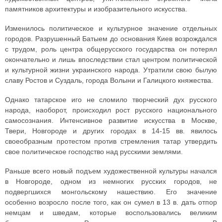
памятников архитектуры и изобразительного искусства.
Изменилось политическое и культурное значение отдельных
городов. Разрушенный Батыем до основания Киев возрождался
с трудом, роль центра общерусского государства он потерял
окончательно и лишь впоследствии стал центром политической
и культурной жизни украинского народа. Утратили свою былую
славу Ростов и Суздаль, города Волыни и Галицкого княжества.
Однако татарское иго не сломило творческий дух русского
народа, наоборот, происходил рост русского национального
самосознания. Интенсивное развитие искусства в Москве,
Твери, Новгороде и других городах в 14-15 вв. явилось
своеобразным протестом против стремления татар утвердить
свое политическое господство над русскими землями.
Раньше всего новый подъем художественной культуры начался
в Новгороде, одном из немногих русских городов, не
подвергшихся монгольскому нашествию. Его значение
особенно возросло после того, как он сумел в 13 в. дать отпор
немцам и шведам, которые воспользовались великим