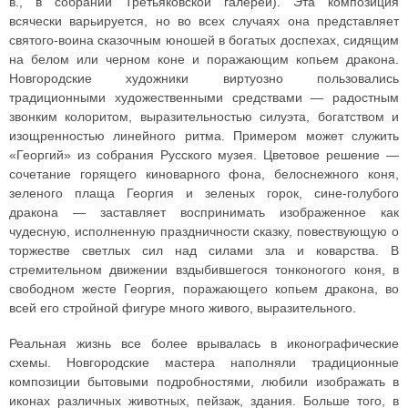
в., в собрании Третьяковской галереи). Эта композиция
всячески варьируется, но во всех случаях она представляет
святого-воина сказочным юношей в богатых доспехах, сидящим
на белом или черном коне и поражающим копьем дракона.
Новгородские художники виртуозно пользовались
традиционными художественными средствами — радостным
звонким колоритом, выразительностью силуэта, богатством и
изощренностью линейного ритма. Примером может служить
«Георгий» из собрания Русского музея. Цветовое решение —
сочетание горящего киноварного фона, белоснежного коня,
зеленого плаща Георгия и зеленых горок, сине-голубого
дракона — заставляет воспринимать изображенное как
чудесную, исполненную праздничности сказку, повествующую о
торжестве светлых сил над силами зла и коварства. В
стремительном движении вздыбившегося тонконогого коня, в
свободном жесте Георгия, поражающего копьем дракона, во
всей его стройной фигуре много живого, выразительного.
Реальная жизнь все более врывалась в иконографические
схемы. Новгородские мастера наполняли традиционные
композиции бытовыми подробностями, любили изображать в
иконах различных животных, пейзаж, здания. Больше того, в