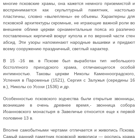
многие псковские храмы, она кажется немного приземистой и
воспринимается как скульптурный памятник, настолько
пластичны, словно «вылеплены» ее объемы. Характерны для
псковской архитектуры скромные, не играющие важной роли во
внешнем облике церкви орнаментальные пояса из различно
поставленных кирпичей вокруг купола и по верхней части стен
абсид. Эти узоры напоминают народные вышивки и придают
всему сооружению праздничный, светлый характер.
В 15 -16 вв. в Пскове был выработан тип небольшого
бсстолпного приходского храма, отличающегося особой
интимностью. Таковы церкви Николы Каменнооградского,
Успения в Пароменье (1521), Сергия с Залужья (середины 16
в.), Николы со Усохи (1536) и др.
Особенностью псковского зодчества были открытые звонницы,
возникшие в очень древнее время,- звонница собора
Иоанновского монастыря в Завеличье относится еще к первой
половине 13 в.
Вполне самобытными чертами отличается и живопись Пскова.
Самый ранний памятник псковской живописи — роспись храма