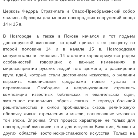
Церковь Федора Стратилата и Спасо-Преображенский собор
явились образцом для многих новгородских сооружений конца
14 и 15 в.
В Новгороде, а также в Пскове начался и тот подъем
древнерусской живописи, который привел к ее расцвету во
второй половине 14 и в начале 15 в. Новгородская
монументальная живопись 14 столетия характеризуется рядом
особенностей, говорящих о важных изменениях в
мировосприятии русских людей того времени, о расширении
круга идей, которые стали достоянием искусства, о желании
выразить живописными средствами новые чувства и
переживания. Свободнее и непринужденнее строились
композиции известных библейских и евангельских сцен,
жизненнее становились образы святых, с гораздо большей
решительностью и силой пробивались сквозь религиозную
оболочку живые стремления и мысли, волновавшие человека
той эпохи. Впрочем, Этот процесс характерен не только для
новгородской живописи, но и для искусства Византии, Балкан и
других областей восточнохристианского искусства. Только на