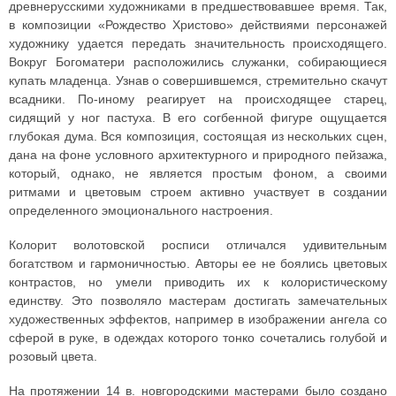
древнерусскими художниками в предшествовавшее время. Так,
в композиции «Рождество Христово» действиями персонажей
художнику удается передать значительность происходящего.
Вокруг Богоматери расположились служанки, собирающиеся
купать младенца. Узнав о совершившемся, стремительно скачут
всадники. По-иному реагирует на происходящее старец,
сидящий у ног пастуха. В его согбенной фигуре ощущается
глубокая дума. Вся композиция, состоящая из нескольких сцен,
дана на фоне условного архитектурного и природного пейзажа,
который, однако, не является простым фоном, а своими
ритмами и цветовым строем активно участвует в создании
определенного эмоционального настроения.
Колорит волотовской росписи отличался удивительным
богатством и гармоничностью. Авторы ее не боялись цветовых
контрастов, но умели приводить их к колористическому
единству. Это позволяло мастерам достигать замечательных
художественных эффектов, например в изображении ангела со
сферой в руке, в одеждах которого тонко сочетались голубой и
розовый цвета.
На протяжении 14 в. новгородскими мастерами было создано