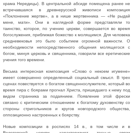
храма Нередицы). В центральной абсиде помещена ранее не
встречавшаяся в древнерусской живописи композиция
«Поклонение жертве», а в нише жертвенника — «Не рыдай
мене, мати». Они в наглядной форме представляли то
таинство, которое, по учению церкви, совершается во время
богослужения, приближая божество к молящимся. Для человека
средневековья это было событием огромной важности. О
необходимости непосредственного общения молящегося с
богом, минуя церковь и священника, говорили все еретические
учения того времени.
Весьма интересная композиция «Слово о некоем игумене»
имеет совершенно определенный социальный смысл. В трех
сценах повествуется о богатом священнослужителе, который во
время пира с боярами прогнал Христа, пришедшего к нему под
видом странника за подаянием. Появление этой фрески
связано с критическим отношением к богатому духовенству со
стороны стригольников и кругов новгородского общества,
оппозиционно настроенных к боярству.
Новые композиции в росписях 14 в., в том числе и в
Волотовской церкви, характеризуют тесные связи