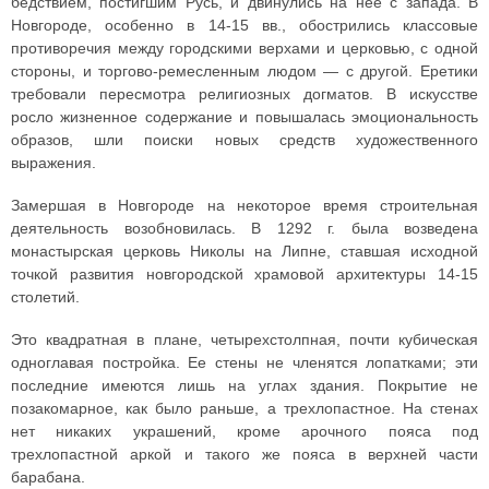
бедствием, постигшим Русь, и двинулись на нее с запада. В
Новгороде, особенно в 14-15 вв., обострились классовые
противоречия между городскими верхами и церковью, с одной
стороны, и торгово-ремесленным людом — с другой. Еретики
требовали пересмотра религиозных догматов. В искусстве
росло жизненное содержание и повышалась эмоциональность
образов, шли поиски новых средств художественного
выражения.
Замершая в Новгороде на некоторое время строительная
деятельность возобновилась. В 1292 г. была возведена
монастырская церковь Николы на Липне, ставшая исходной
точкой развития новгородской храмовой архитектуры 14-15
столетий.
Это квадратная в плане, четырехстолпная, почти кубическая
одноглавая постройка. Ее стены не членятся лопатками; эти
последние имеются лишь на углах здания. Покрытие не
позакомарное, как было раньше, а трехлопастное. На стенах
нет никаких украшений, кроме арочного пояса под
трехлопастной аркой и такого же пояса в верхней части
барабана.