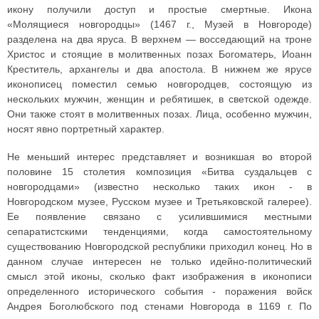
икону получили доступ и простые смертные. Икона
«Молящиеся новгородцы» (1467 г., Музей в Новгороде)
разделена на два яруса. В верхнем — восседающий на троне
Христос и стоящие в молитвенных позах Богоматерь, Иоанн
Креститель, архангелы и два апостола. В нижнем же ярусе
иконописец поместил семью новгородцев, состоящую из
нескольких мужчин, женщин и ребятишек, в светской одежде.
Они также стоят в молитвенных позах. Лица, особенно мужчин,
носят явно портретный характер.
Не меньший интерес представляет и возникшая во второй
половине 15 столетия композиция «Битва суздальцев с
новгородцами» (известно несколько таких икон - в
Новгородском музее, Русском музее и Третьяковской галерее).
Ее появление связано с усилившимися местными
сепаратистскими тенденциями, когда самостоятельному
существованию Новгородской республики приходил конец. Но в
данном случае интересен не только идейно-политический
смысл этой иконы, сколько факт изображения в иконописи
определенного исторического события - поражения войск
Андрея Боголюбского под стенами Новгорода в 1169 г. По