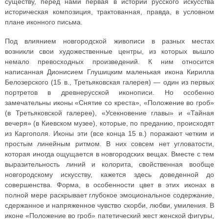
существу, перед нами первая в истории русского искусства
историческая композиция, трактованная, правда, в условном
плане иконного письма.
Под влиянием новгородской живописи в разных местах
возникли свои художественные центры, из которых вышло
немало превосходных произведений. К ним относится
написанная Дионисием Глушицким маленькая икона Кирилла
Белозерского (15 в., Третьяковская галерея) — один из первых
портретов в древнерусской иконописи. Но особенно
замечательны иконы «Снятие со креста», «Положение во гроб»
(в Третьяковской галерее), «Усекновение главы» и «Тайная
вечеря» (в Киевском музее), которые, по преданию, происходят
из Каргополя. Иконы эти (все конца 15 в.) поражают четким и
простым линейным ритмом. В них совсем нет угловатости,
которая иногда ощущается в новгородских вещах. Вместе с тем
выразительность линий и колорита, свойственная вообще
новгородскому искусству, кажется здесь доведенной до
совершенства. Форма, в особенности цвет в этих иконах в
полной мере раскрывает глубокое эмоциональное содержание,
сдержанное и напряженное чувство скорби, любви, умиления. В
иконе «Положение во гроб» патетический жест женской фигуры,