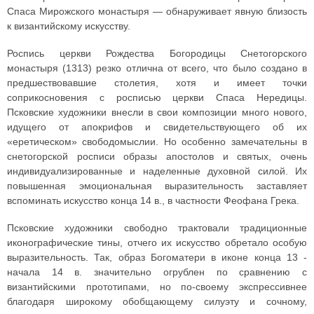
Спаса Мирожского монастыря — обнаруживает явную близость
к византийскому искусству.
Роспись церкви Рождества Богородицы Снетогорского
монастыря (1313) резко отлична от всего, что было создано в
предшествовавшие столетия, хотя и имеет точки
соприкосновения с росписью церкви Спаса Нередицы.
Псковские художники внесли в свои композиции много нового,
идущего от апокрифов и свидетельствующего об их
«еретическом» свободомыслии. Но особенно замечательны в
снетогорской росписи образы апостолов и святых, очень
индивидуализированные и наделенные духовной силой. Их
повышенная эмоциональная выразительность заставляет
вспоминать искусство конца 14 в., в частности Феофана Грека.
Псковские художники свободно трактовали традиционные
иконографические тины, отчего их искусство обретало особую
выразительность. Так, образ Богоматери в иконе конца 13 -
начала 14 в. значительно огрублен по сравнению с
византийскими прототипами, но по-своему экспрессивнее
благодаря широкому обобщающему силуэту и сочному,