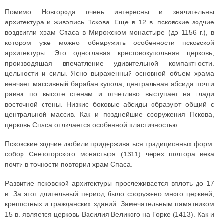
Помимо Новгорода очень интересны и значительны
архитектура и живопись Пскова. Еще в 12 в. псковские зодчие
воздвигли храм Спаса в Мирожском монастыре (до 1156 г.), в
котором уже можно обнаружить особенности псковской
архитектуры. Это одноглавая крестовокупольная церковь,
производящая впечатление удивительной компактности,
цельности и силы. Ясно выраженный основной объем храма
венчает массивный барабан купола; центральная абсида почти
равна по высоте стенам и отчетливо выступает на глади
восточной стены. Низкие боковые абсиды образуют общий с
центральной массив. Как и позднейшие сооружения Пскова,
церковь Спаса отличается особенной пластичностью.
Псковские зодчие любили придерживаться традиционных форм:
собор Снетогорского монастыря (1311) через полтора века
почти в точности повторил храм Спаса.
Развитие псковской архитектуры прослеживается вплоть до 17
в. За этот длительный период было сооружено много церквей,
крепостных и гражданских зданий. Замечательным памятником
15 в. является церковь Василия Великого на Горке (1413). Как и