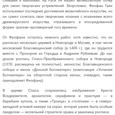
схемами и канонами, на Руси он нашел великолепную почву
для своих творческих устремлений. Безусловно, Феофан Грек
использовал последние достижения византийского искусства, но
он сумел сочетать свои творческие искания с исканиями всего
древнерусского искусства, отразившего в опосредованной
форме трагизм противоречий того времени.
От Феофана осталось немного работ, хотя известно, что он
расписал несколько церквей в Новгороде и Москве, в том числе
московский Благовещенский собор (в 1405 г.), где он трудился
вместе с Прохором из Городца и Андреем Рублевым. До нас
дошли роспись Спасо-Преображенского собора в Новгороде
(1378; расчищена не полностью), иконостас Благовещенского
собора и икона «Донской Богоматери» (композиция «Успения
Богоматери» на оборотной стороне иконы, очевидно, также
принадлежит Феофану).
В церкви Спаса сохранились изображения Христа
Вседержителя, архангелов, серафимов и праотцев — в
барабане купола, а также «Троица» и столпники — в северо-
западной угловой камере на хорах, которая ранее была особым
приделом — молельней строителя храма и заказчика росписи.