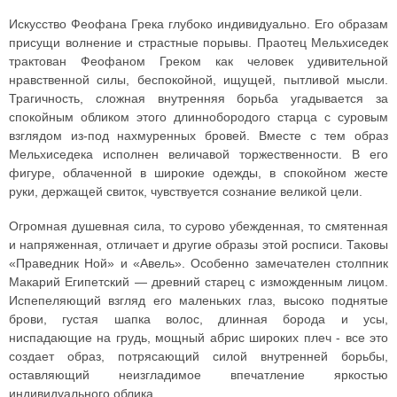
Искусство Феофана Грека глубоко индивидуально. Его образам
присущи волнение и страстные порывы. Праотец Мельхиседек
трактован Феофаном Греком как человек удивительной
нравственной силы, беспокойной, ищущей, пытливой мысли.
Трагичность, сложная внутренняя борьба угадывается за
спокойным обликом этого длиннобородого старца с суровым
взглядом из-под нахмуренных бровей. Вместе с тем образ
Мельхиседека исполнен величавой торжественности. В его
фигуре, облаченной в широкие одежды, в спокойном жесте
руки, держащей свиток, чувствуется сознание великой цели.
Огромная душевная сила, то сурово убежденная, то смятенная
и напряженная, отличает и другие образы этой росписи. Таковы
«Праведник Ной» и «Авель». Особенно замечателен столпник
Макарий Египетский — древний старец с изможденным лицом.
Испепеляющий взгляд его маленьких глаз, высоко поднятые
брови, густая шапка волос, длинная борода и усы,
ниспадающие на грудь, мощный абрис широких плеч - все это
создает образ, потрясающий силой внутренней борьбы,
оставляющий неизгладимое впечатление яркостью
индивидуального облика.