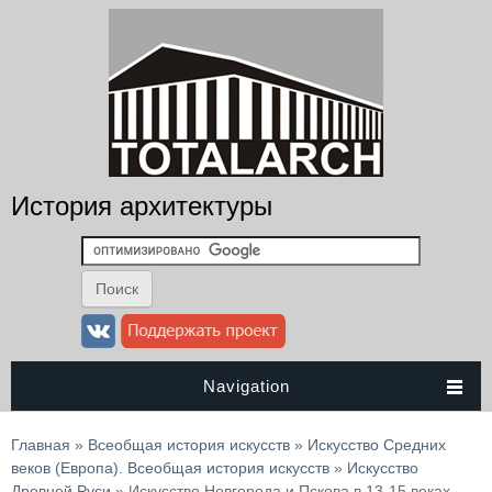
История архитектуры
Navigation
Вы здесь
Главная
»
Всеобщая история искусств
»
Искусство Средних
веков (Европа). Всеобщая история искусств
»
Искусство
Древней Руси
» Искусство Новгорода и Пскова в 13-15 веках