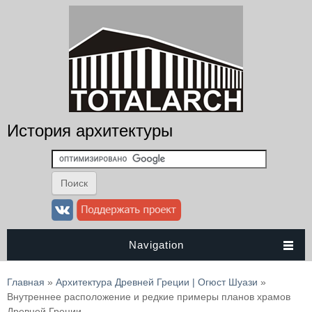
История архитектуры
Navigation
Вы здесь
Главная
»
Архитектура Древней Греции | Огюст Шуази
»
Внутреннее расположение и редкие примеры планов храмов
Древней Греции