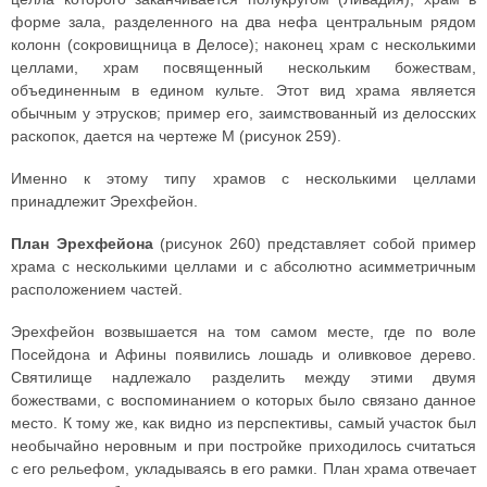
форме зала, разделенного на два нефа центральным рядом
колонн (сокровищница в Делосе); наконец храм с несколькими
целлами, храм посвященный нескольким божествам,
объединенным в едином культе. Этот вид храма является
обычным у этрусков; пример его, заимствованный из делосских
раскопок, дается на чертеже M (рисунок 259).
Именно к этому типу храмов с несколькими целлами
принадлежит Эрехфейон.
План Эрехфейона
(рисунок 260) представляет собой пример
храма с несколькими целлами и с абсолютно асимметричным
расположением частей.
Эрехфейон возвышается на том самом месте, где по воле
Посейдона и Афины появились лошадь и оливковое дерево.
Святилище надлежало разделить между этими двумя
божествами, с воспоминанием о которых было связано данное
место. К тому же, как видно из перспективы, самый участок был
необычайно неровным и при постройке приходилось считаться
с его рельефом, укладываясь в его рамки. План храма отвечает