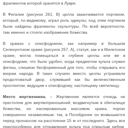
фрагментов которой хранятся в Лувре.
В Фигалии (рисунок 261, B) целла заканчивается портиком,
который, по-видимому, играл роль эдикулы; под этим портиком
были найдены фрагменты скульптуры. По всей вероятности,
там именно и стояло изображение божества.
В храмах с описфодомом, как например в большом
Селинунтском храме (рисунок 257, A), статуя, как и в Милетском
храме, могла помещаться в глубине целлы или же в
описфодоме, что было удобно, когда предметом культа служил
фетиш, слишком бесформенный для того, чтобы открывать его
взорам народа. В таких случаях вместо целлы устраивали
продолговатый двор, служивший как бы величественным
проспектом, ведущим к описфодому, настоящему святилищу.
Место жертвенника.
– Жертвенник является отнюдь не
престолом для жертвоприношений, воздвигнутым в обиталище
божества, но изолированным массивом храма, порою
совершенно независимым: так, в Посейдонии он возвышается
перед пронаосом на расстоянии 15 м от последнего. Здесь все
приспособлено для отправления культа под открытым небом.