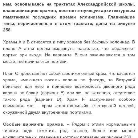
нам, основываясь на трактатах Александрийской школы,
классификацию храмов, соответствующую архитектурным
памятникам последних времен эллинизма. Главнейшие
типы, перечисленные в этом трактате, даны на рисунке
258.
Храмы A и B относятся к типу храмов без боковых колоннад. В
плане A анты целлы выдвинуты настолько, что обрамляют
портик при входе. На варианте B они заканчиваются в том
месте, где начинаются портики.
План C представляет собой шестиколонный храм. Что касается
храма, имеющего восемь колонн по фасаду, то Витрувий
признает для него в принципе возможность двойного ряда
колонн по бокам (вариант E) или же, по желанию, отсутствие
такого ряда (вариант D). Храм F заслуживает особого
внимания: это – храм «гипетральный», с открытой целлой,
окруженной двумя внутренними портиками.
Особые варианты храмов.
– Рядом с этими нормальными
типами надо отметить ряд планов, более или менее
исключительных, главные из которых показаны на рисунке 259.