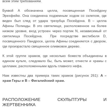
всем этим требованиям.
Буквой A обозначена целла, посвященная Посейдону
Эрехфейю. Она соединена подземным ходом со склепом, где
виден был след от удара трезубца Посейдона. B – целла
Афины Полиады. В это святилище, расположенное на более
низком уровне, вход устроен через портик N, независимый от
святилища Посейдона. При посредстве вестибюля D,
посвященного Пандросе, целла Афины соединяется с двором,
где произрастало священное оливковое дерево.
К этой группе храмов, где несколько божеств объединены в
едином культе, следовало бы, быть может, отнести и храмы с
целлами, расположенными вдоль главного нефа.
Нам известны два примера таких храмов (рисунок 261):
A –
храм Геры и B – Фигалийский храм.
РАСПОЛОЖЕНИЕ СКУЛЬПТУРЫ И
ЖЕРТВЕННИКА