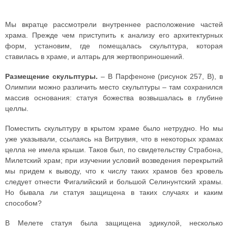
Мы вкратце рассмотрели внутреннее расположение частей
храма. Прежде чем приступить к анализу его архитектурных
форм, установим, где помещалась скульптура, которая
ставилась в храме, и алтарь для жертвоприношений.
Размещение скульптуры.
– В Парфеноне (рисунок 257, B), в
Олимпии можно различить место скульптуры – там сохранился
массив основания: статуя божества возвышалась в глубине
целлы.
Поместить скульптуру в крытом храме было нетрудно. Но мы
уже указывали, ссылаясь на Витрувия, что в некоторых храмах
целла не имела крыши. Таков был, по свидетельству Страбона,
Милетский храм; при изучении условий возведения перекрытий
мы придем к выводу, что к числу таких храмов без кровель
следует отнести Фигалийский и большой Селинунтский храмы.
Но бывала ли статуя защищена в таких случаях и каким
способом?
В Мелете статуя была защищена эдикулой, несколько