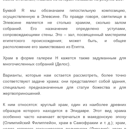
Буквой R мы обозначаем гипостильную композицию,
осуществленную в Элевсине. По правде говоря, святилище в
Элевсине является не столько храмом, сколько залом
собраний. Его назначение определено уступами,
сопровождающими стены. Это – зал, посвященный мистериям
египетского происхождения; может быть, и общее
расположение его заимствовано из Египта.
Храм в форме галереи H кажется также задуманным для
многочисленных собраний (Делос).
Варианты, которые нам остается рассмотреть, более точно
соответствуют задаче храма: они представляют собой здания,
специально предназначенные для статуи божества и для
жертвоприношений.
К ним относятся: круглый храм, один из наиболее древних
образцов которого находится в Эпидавре. Этот вид храма
особенно часто начинает встречаться в македонскую эпоху
(Олимпийский Филиппейон, храм в Самофракии и т. д.); храм,
целла которого заканчивается полукругом (Ливадия); храм в