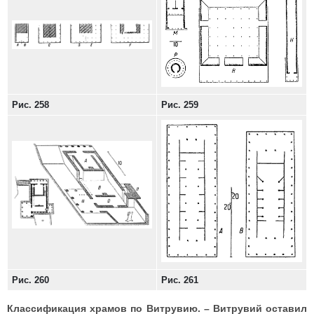
Рис. 258
Рис. 259
Рис. 260
Рис. 261
Классификация храмов по Витрувию. – Витрувий оставил