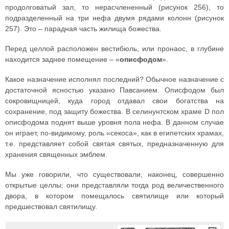
продолговатый зал, то нерасчлененный (рисунок 256), то
подразделенный на три нефа двумя рядами колонн (рисунок
257). Это – парадная часть жилища божества.
Перед целлой расположен вестибюль, или пронаос, в глубине
находится заднее помещение – «
описфодом
».
Какое назначение исполнял последний? Обычное назначение с
достаточной ясностью указано Павсанием. Описфодом был
сокровищницей, куда город отдавал свои богатства на
сохранение, под защиту божества. В селинунтском храме D пол
описфодома поднят выше уровня пола нефа. В данном случае
он играет, по-видимому, роль «секоса», как в египетских храмах,
т.е. представляет собой святая святых, предназначенную для
хранения священных эмблем.
Мы уже говорили, что существовали, наконец, совершенно
открытые целлы; они представляли тогда род величественного
двора, в котором помещалось святилище или который
предшествовал святилищу.