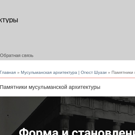
ктуры
Обратная связь
Вы здесь
Главная
»
Мусульманская архитектура | Огюст Шуази
» Памятники 
Памятники мусульманской архитектуры