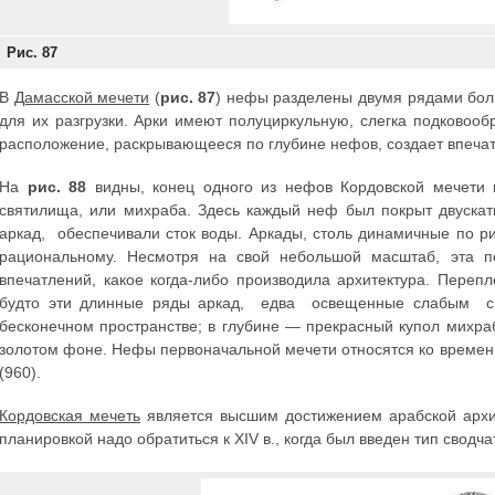
Рис. 87
В
Дамасской мечети
(
рис. 87
) нефы разделены двумя рядами бол
для их разгрузки. Арки имеют полуциркульную, слегка подковоо
расположение, раскрывающееся по глубине нефов, создает впечат
На
рис. 88
видны, конец одного из нефов Кордовской мечети
святилища, или михраба. Здесь каждый неф был покрыт двуска
аркад, обеспечивали сток воды. Аркады, столь динамичные по ри
рациональному. Несмотря на свой небольшой масштаб, эта п
впечатлений, какое когда-либо производила архитектура. Переп
будто эти длинные ряды аркад, едва освещенные слабым св
бесконечном пространстве; в глубине — прекрасный купол михраб
золотом фоне. Нефы первоначальной мечети относятся ко времен
(960).
Кордовская мечеть
является высшим достижением арабской архит
планировкой надо обратиться к XIV в., когда был введен тип сводча