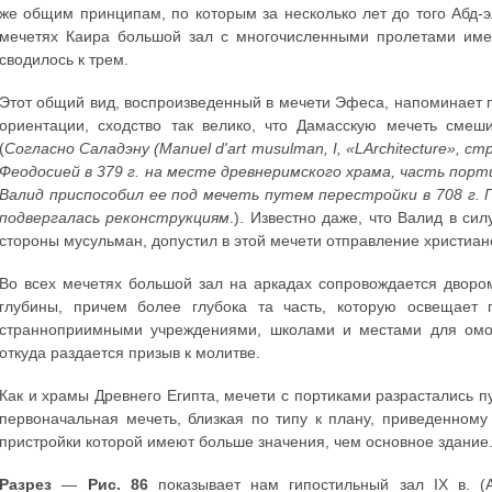
же общим принципам, по которым за несколько лет до того Абд-
мечетях Каира большой зал с многочисленными пролетами имел
сводилось к трем.
Этот общий вид, воспроизведенный в мечети Эфеса, напоминает п
ориентации, сходство так велико, что Дамасскую мечеть смеш
(
Согласно Саладэну (Manuel d'art musulman, I, «LArchitecture», 
Феодосией в 379 г. на месте древнеримского храма, часть пор
Валид приспособил ее под мечеть путем перестройки в 708 г. П
подвергалась реконструкциям
.). Известно даже, что Валид в си
стороны мусульман, допустил в этой мечети отправление христиан
Во всех мечетях большой зал на аркадах сопровождается дворо
глубины, причем более глубока та часть, которую освещает
странноприимными учреждениями, школами и местами для омо
откуда раздается призыв к молитве.
Как и храмы Древнего Египта, мечети с портиками разрастались п
первоначальная мечеть, близкая по типу к плану, приведенном
пристройки которой имеют больше значения, чем основное здание
Разрез
—
Рис. 86
показывает нам гипостильный зал IX в. 