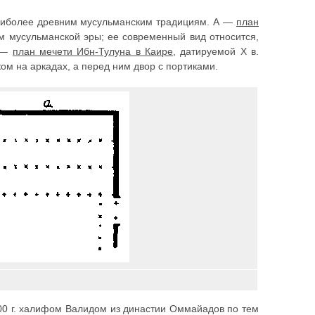
аиболее древним мусульманским традициям. А —
план
ам мусульманской эры; ее современный вид относится,
Т —
план мечети Ибн-Тулуна в Каире
, датируемой X в.
ом на аркадах, а перед ним двор с портиками.
700 г. халифом Валидом из династии Оммайадов по тем