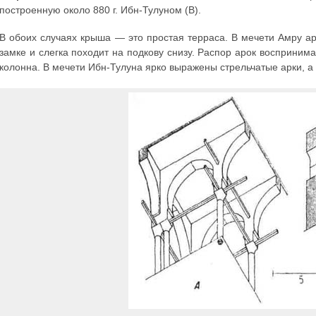
построенную около 880 г. Ибн-Тулуном (В).
В обоих случаях крыша — это простая терраса. В мечети Амру а
замке и слегка походит на подкову снизу. Распор арок восприним
колонна. В мечети Ибн-Тулуна ярко выражены стрельчатые арки, 