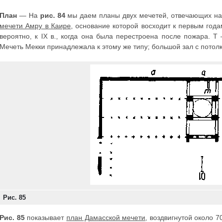
План
— На
рис. 84
мы даем планы двух мечетей, отвечающих н
мечети Амру в Каире
, основание которой восходит к первым год
вероятно, к IX в., когда она была перестроена после пожара. 
Мечеть Мекки принадлежала к этому же типу; большой зал с потолк
Рис. 85
Рис. 85
показывает
план Дамасской мечети
, воздвигнутой около 