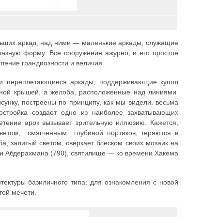
ьших аркад; над ними — маленькие аркады, служащие
бразную форму. Все сооружение ажурно, и его простое
ление грандиозности и величия.
 и переплетающиеся аркады, поддерживающие купол
тной крышей, а желоба, расположенные над линиями
сунку, построены по принципу, как мы видели, весьма
остройка создает одно из наиболее захватывающих
летение арок вызывает зрительную иллюзию. Кажется,
етом, смягченным глубиной портиков, теряются в
а, залитый светом, сверкает блеском своих мозаик на
и Абдерахмана (790), святилище — ко времени Хакема
ектуры базиличного типа; для ознакомления с новой
той мечети.