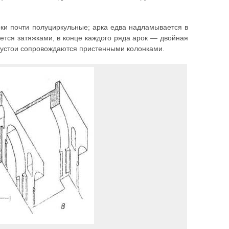
рки почти полуциркульные; арка едва надламывается в
ается затяжками, в конце каждого ряда арок — двойная
а устои сопровождаются пристенными колонками.