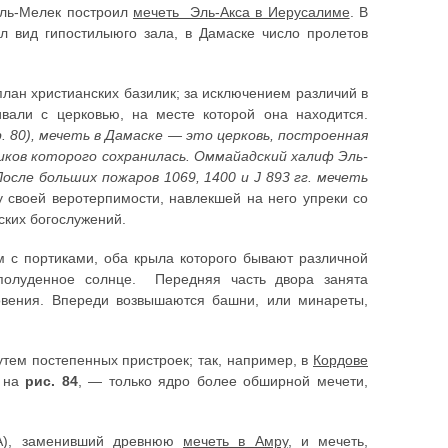
эль-Мелек построил
мечеть Эль-Акса в Иерусалиме
. В
 вид гипостилыюго зала, в Дамаске число пролетов
лан христианских базилик; за исключением различий в
ивали с церковью, на месте которой она находится.
стр. 80), мечеть в Дамаске — это церковь, построенная
тиков которого сохранилась. Оммайадский халиф Эль-
осле больших пожаров 1069, 1400 и J 893 гг. мечеть
лу своей веротерпимости, навлекшей на него упреки со
ских богослужений.
м с портиками, оба крыла которого бывают различной
 полуденное солнце. Передняя часть двора занята
вения. Впереди возвышаются башни, или минареты,
утем постепенных пристроек; так, например, в
Кордове
у на
рис. 84
, — только ядро более обширной мечети,
.
(А), заменивший древнюю
мечеть в Амру
, и мечеть,