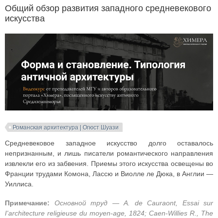
Общий обзор развития западного средневекового
искусства
Романская архитектура | Огюст Шуази
Средневековое западное искусство долго оставалось
непризнанным, и лишь писатели романтического направления
извлекли его из забвения. Приемы этого искусства освещены во
Франции трудами Комона, Лассю и Виолле ле Дюка, в Англии —
Уиллиса.
Примечание:
Основной труд — A. de Cauraont, Essai sur
I'architecture religieuse du moyen-age, 1824; Caen-Willies R., The