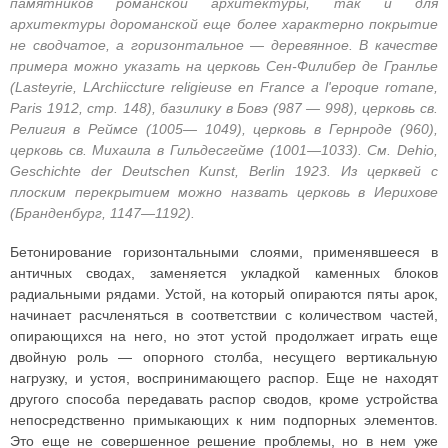
памятников романской архитектуры, так и для
архитектуры дороманской еще более характерно покрытие
не сводчатое, а горизонтальное — деревянное. В качестве
примера можно указать на церковь Сен-Филибер де Гранлье
(Lasteyrie, LArchiiccture religieuse en France a l'epoque romane,
Paris 1912, стр. 148), базилику в Бовэ (987 — 998), церковь св.
Религия в Реймсе (1005— 1049), церковь в Гернроде (960),
церковь св. Михаила в Гильдесгейме (1001—1033). См. Dehio,
Geschichte der Deutschen Kunst, Berlin 1923. Из церквей с
плоским перекрытием можно назвать церковь в Иерихове
(Бранденбург, 1147—1192).
Бетонирование горизонтальными слоями, применявшееся в
античных сводах, заменяется укладкой каменных блоков
радиальными рядами. Устой, на который опираются пяты арок,
начинает расчленяться в соответствии с количеством частей,
опирающихся на него, но этот устой продолжает играть еще
двойную роль — опорного столба, несущего вертикальную
нагрузку, и устоя, воспринимающего распор. Еще не находят
другого способа передавать распор сводов, кроме устройства
непосредственно примыкающих к ним подпор­ных элементов.
Это еще не совершенное решение проблемы, но в нем уже