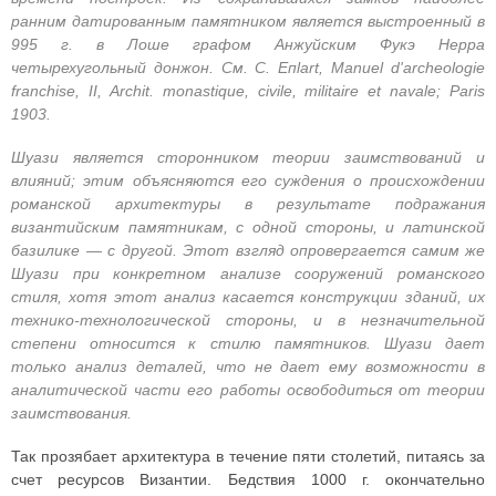
ранним датированным памятником является выстроенный в
995 г. в Лоше графом Анжуйским Фукэ Нерра
четырехугольный донжон. См. С. Епlart, Manuel d'archeologie
franchise, II, Archit. monastique, civile, militaire et navale; Paris
1903.
Шуази является сторонником теории заимствований и
влияний; этим объясняются его суждения о происхождении
романской архитектуры в результате подражания
византийским памятникам, с одной стороны, и латинской
базилике — с другой. Этот взгляд опровергается самим же
Шуази при конкретном анализе сооружений романского
стиля, хотя этот анализ касается конструкции зданий, их
технико-технологической стороны, и в незначительной
степени относится к стилю памятников. Шуази дает
только анализ деталей, что не дает ему возможности в
аналитической части его работы освободиться от теории
заимствования.
Так прозябает архитектура в течение пяти столетий, питаясь за
счет ресурсов Византии. Бедствия 1000 г. окончательно