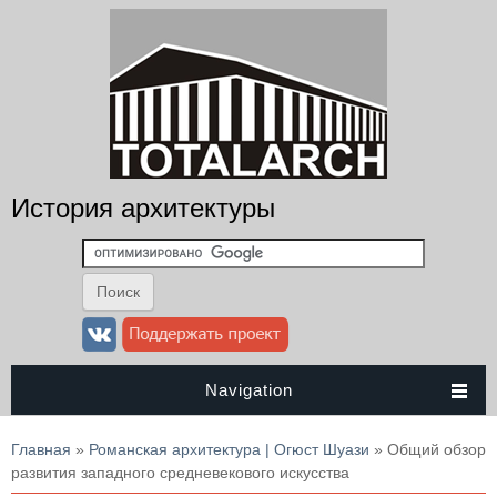
История архитектуры
Navigation
Вы здесь
Главная
»
Романская архитектура | Огюст Шуази
» Общий обзор
развития западного средневекового искусства