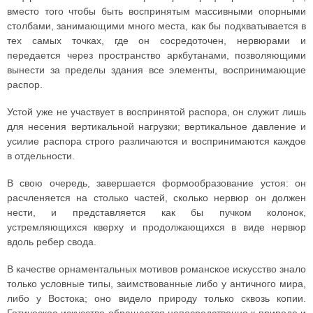
вместо того чтобы быть воспринятым массивными опорными
столбами, занимающими много места, как бы подхватывается в
тех самых точках, где он сосредоточен, нервюра­ми и
передается через пространство аркбутанами, позволяющими
вынести за пределы здания все элементы, воспринимающие
распор.
Устой уже не участвует в воспринятой распора, он служит лишь
для несения вертикальной нагрузки; вертикальное давление и
усилие распора строго различаются и воспринимаются каждое
в отдельности.
В свою очередь, завершается формообразование устоя: он
расчленяется на столько частей, сколько нервюр он должен
нести, и представляется как бы пучком колонок,
устремляющихся кверху и продолжающихся в виде нервюр
вдоль ребер свода.
В качестве орнаментальных мотивов романское искусство знало
только условные типы, заимствованные либо у античного мира,
либо у Востока; оно видело природу только сквозь копии.