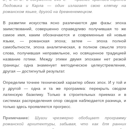
Людовика и Карла — один излагает свою клятву на
романском языке, другой на древненемецком.
В развитии искусства ясно различаются две фазы: эпоха
заимствований, совершенно справедливо получившая то же
самое имя, каким обозначаются и современные ей новые
языки, — романская эпоха; затем — эпоха полной
самобытности, эпоха аналитическая, в полном смысле этого
слова, получившая неправильное, но освященное традицией
название готики. Между этими двумя эпохами нет резкой
границы: одна знаменует методическое целеустремление,
другая — достигнутый результат.
Определим точнее технический характер обеих эпох. И у той и
у другой — одна и та же программа: перекрыть сводом
латинскую базилику. Только в строительных приемах и в
системах распределения опор сводов наблюдается разница, и
только здесь проявляется прогресс.
Примечание:
Шуази чрезмерно обобщает программу
романской архитектуры, забывая, что как для ранних