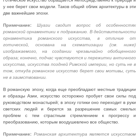
Готическое искусство обращается непосредственно к природе и
у нее берет свои модели. Таков общий облик архитектуры в эти
две важнейшие эпохи.
Примечание:
Шуази сводит вопрос об особенностях
романской орнаментики к подражанию. В действительности
орнаментика романского искусства, в отличие от
готической, основана на схематизации (см. ниже)
изображаемого, на создании чрезвычайно обобщенного
образа; конечно, подчас чувствуются и пережитки античного
искусства, искусства поздней Римской империи, но суть не в
том, откуда романское искусство берет свои мотивы, суть
не в заимствовании.
В романскую эпоху, когда еще преобладают местные традиции
и образцы Азии, искусство осторожно пробует свои силы под
руководством монастырей; в эпоху готики оно переходит в руки
светских людей и берется за разрешение самых смелых
проблем с тем страстным стремлением к прогрессу и
преобразованию, которым воодушевлено все общество.
Примечание:
Романская архитектура является искусством