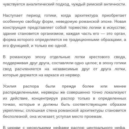
чувствуется аналитический подход, чуждый римской античности.
Наступает период готики, когда архитектура приобретает
особенную свободу форм, неведомую романской эпохе. Новая
конструкция представляет собой торжество логики в искусстве;
здание становится организмом, каждая часть его — это орган,
форма которого определяется не традиционными образцами, а
его функцией, и только ею одной.
В романскую эпоху отдельные лотки крестового свода,
поддерживая друг друга, составляли одно целое; в эпоху готики
свод расчленяется на независимые друг от друга лотки,
которые держатся на каркасе из нервюр.
Усилия распора были прежде более или менее
распределенными, нервюры же совершенно точно локализуют
их действие, концентрируя распор только в определенных
точках, которые и должны быть соответствующим образом
укреплены; сплошная стена романской архитектуры становится
бесполезной, она исчезает, уступая место проемам.
В церкви с несколькими нефами распор центрального нефа,