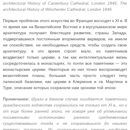
architectural History of Canterbury Cathedral, London 1845; The
architectural History of Winchester Cathedral, London 1846.
Первые проблески этого искусства во Франции восходят к XI в. В
то время как на Византийском Востоке и в мусульманском мире
архитектура получает блестящее развитие, страны Запада,
подвергавшиеся постоянным вторжениям варваров, не имели
ни спокойствия, ни необходимых средств, чтобы создать свою
архитектуру; в это время строят мало, из памятников
воздвигают только церкви, а так как интеллектуальная жизнь
сосредоточилась в монастырях, то почти все памятники — это
монастырские церкви. Некоторые из них точно воспроизводят
византийские планы; большая часть просто следует типу
латинской базилики, как церкви в Клермоне и св. Мартина в
Туре, описание которых сохранили нам хроники той эпохи.
Примечание:
Шуази в данном случае ошибается: памятники
гражданского зодчества сохранились не только от XI в., но и
от еще более ранней эпохи, не говоря уже об упоминании
письменными источниками раннего средневековья
существовавших тогда и не сохранившихся до нашего
времени построек. Из сохранившихся замков наиболее