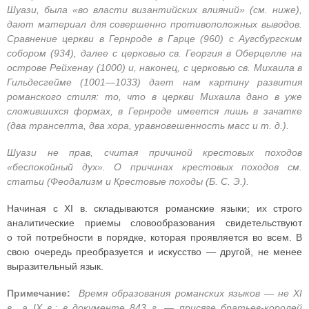
Шуази, была «во власти византийских влияний» (см. ниже),
дают материал для совершенно противоположных выводов.
Сравнение церкви в Гернроде в Гарце (960) с Аугсбургским
собором (934), далее с церковью св. Георгия в Оберцелле на
острове Рейхенау (1000) и, наконец, с церковью св. Михаила в
Гильдесгейме (1001—1033) дает нам картину развития
романского стиля: то, что в церкви Михаила дано в уже
сложившихся формах, в Гернроде имеется лишь в зачатке
(два трансепта, два хора, уравновешенность масс и т. д.).
Шуази не прав, считая причиной крестовых походов
«беспокойный дух». О причинах крестовых походов см.
статьи (Феодализм и Крестовые походы (Б. С. Э.).
Начиная с XI в. складываются романские языки; их строго
аналитические приемы словообразования свидетельствуют
о той потребности в порядке, которая проявляется во всем. В
свою очередь преобразуется и искусство — другой, не менее
выразительный язык.
Примечание:
Время образования романских языков — не XI
в., а IX в.: в документе 843 г. — присяге братьев-королей