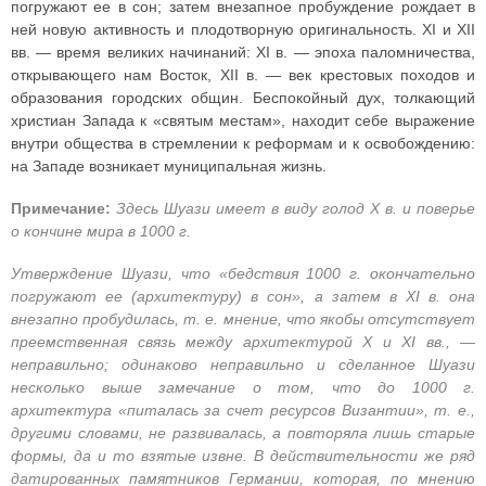
погружают ее в сон; затем внезапное пробуждение рождает в
ней новую активность и плодотворную оригинальность. XI и XII
вв. — время великих начинаний: XI в. — эпоха паломничества,
открывающего нам Восток, XII в. — век крестовых походов и
образования городских общин. Беспокойный дух, толкающий
христиан Запада к «святым местам», находит себе выражение
внутри общества в стремлении к реформам и к освобождению:
на Западе возникает муниципальная жизнь.
Примечание:
Здесь Шуази имеет в виду голод X в. и поверье
о кончине мира в 1000 г.
Утверждение Шуази, что «бедствия 1000 г. окончательно
погружают ее (архитектуру) в сон», а затем в XI в. она
внезапно пробудилась, т. е. мнение, что якобы отсутствует
преемственная связь между архитектурой X и XI вв., —
неправильно; одинаково неправильно и сделанное Шуази
несколько выше замечание о том, что до 1000 г.
архитектура «питалась за счет ресурсов Византии», т. е.,
другими словами, не развивалась, а повторяла лишь старые
формы, да и то взятые извне. В действительности же ряд
датированных памятников Германии, которая, по мнению