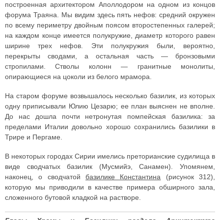
построенная архитектором Аполлодором на одном из концов
форума Траяна. Мы видим здесь пять нефов: средний окружен
по всему периметру двойным поясом второстепенных галерей;
на каждом конце имеется полукружие, диаметр которого равен
ширине трех нефов. Эти полукружия были, вероятно,
перекрыты сводами, а остальная часть — бронзовыми
стропилами. Стволы колонн — гранитные монолиты,
опирающиеся на цоколи из белого мрамора.
На старом форуме возвышалось несколько базилик, из которых
одну приписывали Юлию Цезарю; ее план выяснен не вполне.
До нас дошла почти нетронутая помпейская базилика: за
пределами Италии довольно хорошо сохранились базилики в
Трире и Пергаме.
В некоторых городах Сирии имелись преторианские судилища в
виде сводчатых базилик (Мусмийэ, Санамен). Упомянем,
наконец, о сводчатой
базилике Константина
(рисунок 312),
которую мы приводили в качестве примера обширного зала,
сложенного бутовой кладкой на растворе.