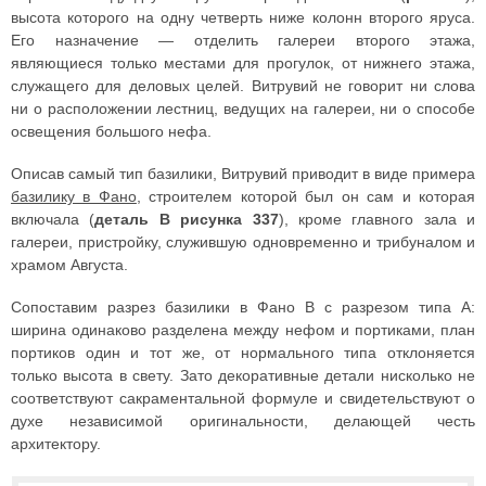
высота которого на одну четверть ниже колонн второго яруса.
Его назначение — отделить галереи второго этажа,
являющиеся только местами для прогулок, от нижнего этажа,
служащего для деловых целей. Витрувий не говорит ни слова
ни о расположении лестниц, ведущих на галереи, ни о способе
освещения большого нефа.
Описав самый тип базилики, Витрувий приводит в виде примера
базилику в Фано
, строителем которой был он сам и которая
включала (
деталь В рисунка 337
), кроме главного зала и
галереи, пристройку, служившую одновременно и трибуналом и
храмом Августа.
Сопоставим разрез базилики в Фано В с разрезом типа А:
ширина одинаково разделена между нефом и портиками, план
портиков один и тот же, от нормального типа отклоняется
только высота в свету. Зато декоративные детали нисколько не
соответствуют сакраментальной формуле и свидетельствуют о
духе независимой оригинальности, делающей честь
архитектору.