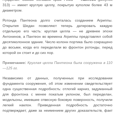
313) — имеет круглую целлу, покрытую куполом более 43 м
диаметром.
Ротонда Пантеона долго считалась созданием Агриппы.
Открытия Шедан позволяют теперь датировать каждую
отдельную его часть: круглая целла — не древнее эпохи
Антонинов, а Пантеон во времена Агриппы представлял собой
десятиколонное здание. Число колонн портика было сокращено
до восьми, когда его переделали во фронтон ротонды, перед
которой он стоит и до сих пор.
Примечание:
Круглая целла Пантеона была сооружена в 110
—125 гг.
Независимо от данных, полученных при исследовании
фундамента сооружения, об этом изменении свидетельствует
одна существенная подробность: отлогий карниз, задуманный
для фронтона с менее покатым уклоном, был переделан,
модильоны, имевшие отвесную боковую поверхность, получили
легкий наклон. Приведенная подробность достаточно
подтверждает, даже за неимением других доказательств, факт