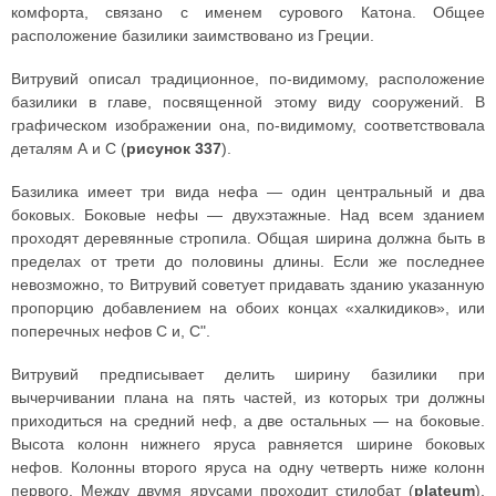
комфорта, связано с именем сурового Катона. Общее
расположение базилики заимствовано из Греции.
Витрувий описал традиционное, по-видимому, расположение
базилики в главе, посвященной этому виду сооружений. В
графическом изображении она, по-видимому, соответствовала
деталям А и С (
рисунок 337
).
Базилика имеет три вида нефа — один центральный и два
боковых. Боковые нефы — двухэтажные. Над всем зданием
проходят деревянные стропила. Общая ширина должна быть в
пределах от трети до половины длины. Если же последнее
невозможно, то Витрувий советует придавать зданию указанную
пропорцию добавлением на обоих концах «халкидиков», или
поперечных нефов С и, С".
Витрувий предписывает делить ширину базилики при
вычерчивании плана на пять частей, из которых три должны
приходиться на средний неф, а две остальных — на боковые.
Высота колонн нижнего яруса равняется ширине боковых
нефов. Колонны второго яруса на одну четверть ниже колонн
первого. Между двумя ярусами проходит стилобат (
plateum
),