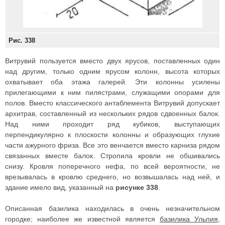
Рис. 338
Витрувий пользуется вместо двух ярусов, поставленных один
над другим, только одним ярусом колонн, высота которых
охватывает оба этажа галерей. Эти колонны усилены
прилегающими к ним пилястрами, служащими опорами для
полов. Вместо классического антаблемента Витрувий допускает
архитрав, составленный из нескольких рядов сдвоенных балок.
Над ними проходит ряд кубиков, выступающих
перпендикулярно к плоскости колонны и образующих глухие
части ажурного фриза. Все это венчается вместо карниза рядом
связанных вместе балок. Стропила кровли не обшивались
снизу. Кровля поперечного нефа, по всей вероятности, не
врезывалась в кровлю среднего, но возвышалась над ней, и
здание имело вид, указанный на
рисунке 338
.
Описанная базилика находилась в очень незначительном
городке; наиболее же известной является
базилика Ульпия
,