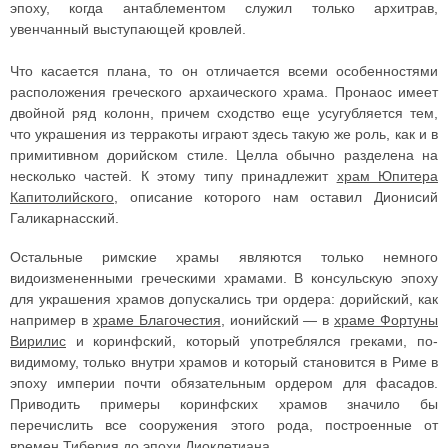
эпоху, когда антаблементом служил только архитрав,
увенчанный выступающей кровлей.
Что касается плана, то он отличается всеми особенностями
расположения греческого архаического храма. Пронаос имеет
двойной ряд колонн, причем сходство еще усугубляется тем,
что украшения из терракоты играют здесь такую же роль, как и в
примитивном дорийском стиле. Целла обычно разделена на
несколько частей. К этому типу принадлежит
храм Юпитера
Капитолийского
, описание которого нам оставил Дионисий
Галикарнасский.
Остальные римские храмы являются только немного
видоизмененными греческими храмами. В консульскую эпоху
для украшения храмов допускались три ордера: дорийский, как
например в
храме Благочестия
, ионийский — в
храме Фортуны
Вирилис
и коринфский, который употреблялся греками, по-
видимому, только внутри храмов и который становится в Риме в
эпоху империи почти обязательным ордером для фасадов.
Приводить примеры коринфских храмов значило бы
перечислить все сооружения этого рода, построенные от
времен Тиберия до эпохи Диоклетиана.