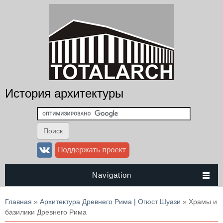
История архитектуры
Navigation
Вы здесь
Главная
»
Архитектура Древнего Рима | Огюст Шуази
» Храмы и
базилики Древнего Рима