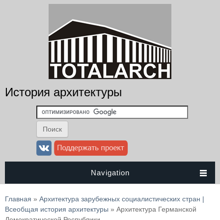
История архитектуры
Navigation
Вы здесь
Главная
»
Архитектура зарубежных социалистических стран |
Всеобщая история архитектуры
» Архитектура Германской
Демократической Республики