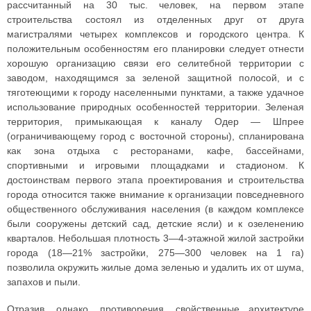
рассчитанный на 30 тыс. человек, на первом этапе
строительства состоял из отделенных друг от друга
магистралями четырех комплексов и городского центра. К
положительным особенностям его планировки следует отнести
хорошую организацию связи его селитебной территории с
заводом, находящимся за зеленой защитной полосой, и с
тяготеющими к городу населенными пунктами, а также удачное
использование природных особенностей территории. Зеленая
территория, примыкающая к каналу Одер — Шпрее
(ограничивающему город с восточной стороны), спланирована
как зона отдыха с ресторанами, кафе, бассейнами,
спортивными и игровыми площадками и стадионом. К
достоинствам первого этапа проектирования и строительства
города относится также внимание к организации повседневного
общественного обслуживания населения (в каждом комплексе
были сооружены детский сад, детские ясли) и к озеленению
кварталов. Небольшая плотность 3—4-этажной жилой застройки
города (18—21% застройки, 275—300 человек на 1 га)
позволила окружить жилые дома зеленью и удалить их от шума,
запахов и пыли.
Отразив, однако, противоречия, свойственные архитектуре