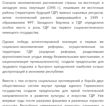
Сначала экономическое расчленение страны на восточную и
западную зоны оккупации (1945 г.), лишившее ее восточные
районы (территорию будущей ГДР) важных сырьевых ресурсов,
затем политический раскол, завершившийся в 1949 г.
образованием ФРГ, Западного Берлина и ГДР, определили
особое место и роль ГДР как первого социалистического
немецкого государства.
Однако победа антигитлеровской коалиции и первые же
социально-экономические реформы, осуществленные на
территории ГДР (аграрная реформа, разделившая
крупнопоместные угодья между безземельными крестьянами, и
национализация промышленности), создали предпосылки для
трудового подъема и быстрого преодоления наиболее острых
диспропорций в экономике республики.
Вместе с тем острота социальных противоречий и борьба двух
общественных систем внутри прежде единого Германского
государства создали предпосылки для яркой политической
направленности в развитии культуры и искусства ГДР. Уже
впервые годы после разгрома фашизма в различных отраслях
искусства Республики утверждаются принципы гуманизма и