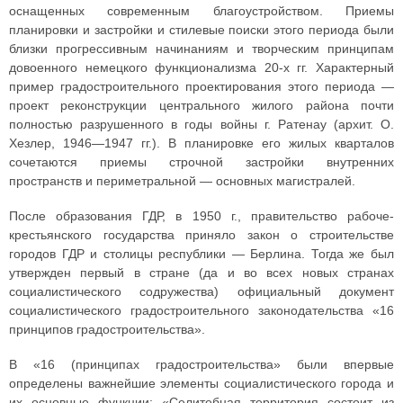
оснащенных современным благоустройством. Приемы
планировки и застройки и стилевые поиски этого периода были
близки прогрессивным начинаниям и творческим принципам
довоенного немецкого функционализма 20-х гг. Характерный
пример градостроительного проектирования этого периода —
проект реконструкции центрального жилого района почти
полностью разрушенного в годы войны г. Ратенау (архит. О.
Хезлер, 1946—1947 гг.). В планировке его жилых кварталов
сочетаются приемы строчной застройки внутренних
пространств и периметральной — основных магистралей.
После образования ГДР, в 1950 г., правительство рабоче-
крестьянского государства приняло закон о строительстве
городов ГДР и столицы республики — Берлина. Тогда же был
утвержден первый в стране (да и во всех новых странах
социалистического содружества) официальный документ
социалистического градостроительного законодательства «16
принципов градостроительства».
В «16 (принципах градостроительства» были впервые
определены важнейшие элементы социалистического города и
их основные функции: «Селитебная территория состоит из