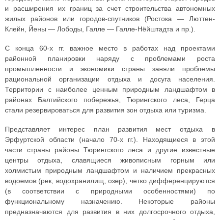
и расширения их границ за счет строительства автономных
жилых районов или городов-спутников (Ростока — Люттен-
Клейн, Йены — Лободы, Галле — Галле-Нёйштадта и пр.).
С конца 60-х гг. важное место в работах над проектами
районной планировки наряду с проблемами роста
промышленности и экономики страны заняли проблемы
рациональной организации отдыха и досуга населения.
Территории с наиболее ценным природным ландшафтом в
районах Балтийского побережья, Тюрингского леса, Герца
стали резервироваться для развития зон отдыха или туризма.
Представляет интерес план развития мест отдыха в
Эрфуртской области (начало 70-х гг.). Находящиеся в этой
части страны районы Тюрингского леса и другие известные
центры отдыха, славящиеся живописным горным или
холмистым природным ландшафтом и наличием прекрасных
водоемов (рек, водохранилищ, озер), четко дифференцируются
(в соответствии с природными особенностями) по
функциональному назначению. Некоторые районы
предназначаются для развития в них долгосрочного отдыха,