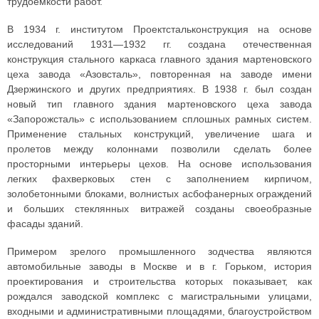
трудоемкости работ.
В 1934 г. институтом Проектстальконструкция на основе
исследований 1931—1932 гг. создана отечественная
конструкция стального каркаса главного здания мартеновского
цеха завода «Азовсталь», повторенная на заводе имени
Дзержинского и других предприятиях. В 1938 г. был создан
новый тип главного здания мартеновского цеха завода
«Запорожсталь» с использованием сплошных рамных систем.
Применение стальных конструкций, увеличение шага и
пролетов между колоннами позволили сделать более
просторными интерьеры цехов. На основе использования
легких фахверковых стен с заполнением кирпичом,
золобетонными блоками, волнистых асбофанерных ограждений
и больших стеклянных витражей созданы своеобразные
фасады зданий.
Примером зрелого промышленного зодчества являются
автомобильные заводы в Москве и в г. Горьком, история
проектирования и строительства которых показывает, как
рождался заводской комплекс с магистральными улицами,
входными и административными площадями, благоустройством