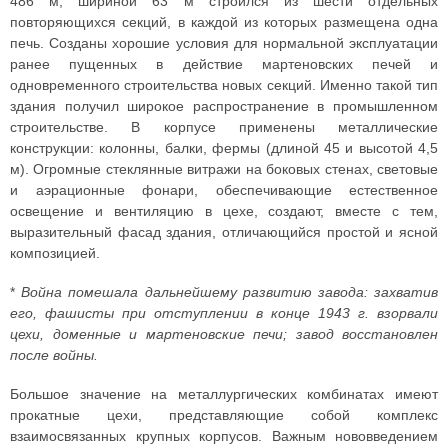
486 м, шириной 63 м строился из шести отдельных
повторяющихся секций, в каждой из которых размещена одна
печь. Созданы хорошие условия для нормальной эксплуатации
ранее пущенных в действие мартеновских печей и
одновременного строительства новых секций. Именно такой тип
здания получил широкое распространение в промышленном
строительстве. В корпусе применены металлические
конструкции: колонны, балки, фермы (длиной 45 и высотой 4,5
м). Огромные стеклянные витражи на боковых стенах, световые
и аэрационные фонари, обеспечивающие естественное
освещение и вентиляцию в цехе, создают, вместе с тем,
выразительный фасад здания, отличающийся простой и ясной
композицией.
*
Война помешала дальнейшему развитию завода: захватив
его, фашисты при отступлении в конце 1943 г. взорвали
цехи, доменные и мартеновские печи; завод восстановлен
после войны.
Большое значение на металлургических комбинатах имеют
прокатные цехи, представляющие собой комплекс
взаимосвязанных крупных корпусов. Важным нововведением