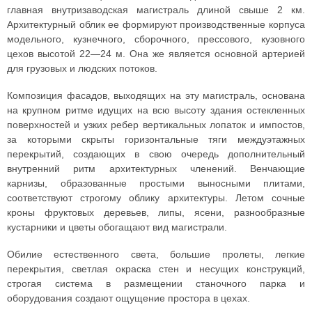
главная внутризаводская магистраль длиной свыше 2 км.
Архитектурный облик ее формируют производственные корпуса
модельного, кузнечного, сборочного, прессового, кузовного
цехов высотой 22—24 м. Она же является основной артерией
для грузовых и людских потоков.
Композиция фасадов, выходящих на эту магистраль, основана
на крупном ритме идущих на всю высоту здания остекленных
поверхностей и узких ребер вертикальных лопаток и импостов,
за которыми скрыты горизонтальные тяги междуэтажных
перекрытий, создающих в свою очередь дополнительный
внутренний ритм архитектурных членений. Венчающие
карнизы, образованные простыми выносными плитами,
соответствуют строгому облику архитектуры. Летом сочные
кроны фруктовых деревьев, липы, ясени, разнообразные
кустарники и цветы обогащают вид магистрали.
Обилие естественного света, большие пролеты, легкие
перекрытия, светлая окраска стен и несущих конструкций,
строгая система в размещении станочного парка и
оборудования создают ощущение простора в цехах.