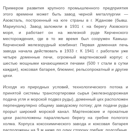
Примером развития крупного промышленного предприятия
этого времени может быть завод черной металлургии —
Азовсталь, построенный на юге страны в г. Жданове (бывш.
Мариуполь). Завод заложили в 1931 г. на берегу Азовского
моря, и работает он на железной руде Керченского
месторождения, где в то же время был сооружен Камыш-
Керченский железорудный комбинат. Первая доменная печь
завода начала действовать в 1933 г. К 1941 г. работали уже
четыре доменные печи, огромный мартеновский корпус с
шестью мощными качающимися печами (500 т стали в сутки
каждая), коксовая батарея, блюминг, рельсопрокатный и другие
цехи.
Исходя из природных условий, технологического потока и
принятой системы транспортировки сырья (железнодорожная
подача угля и морской подвоз руды), доменный цех расположен
перпендикулярно общему заводскому потоку; для подачи руды
прорыт широкий морской канал. Мартеновские и прокатные
цехи расположены параллельно берегу на гребне пологого
холма. Корпуса коксохимического завода и коксовая батарея
расположены на 9 м ниже по одну сторону гребня; подсобные,