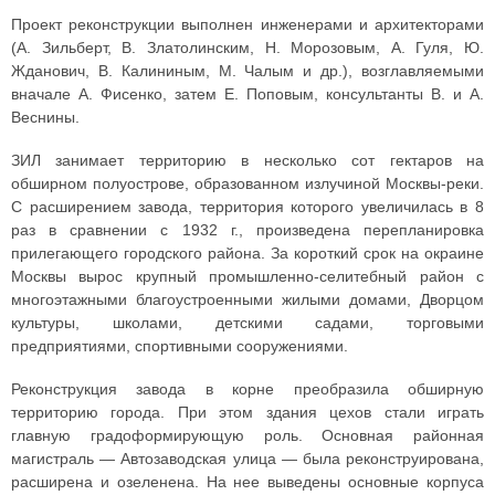
Проект реконструкции выполнен инженерами и архитекторами
(А. Зильберт, В. Златолинским, Н. Морозовым, А. Гуля, Ю.
Жданович, В. Калининым, М. Чалым и др.), возглавляемыми
вначале А. Фисенко, затем Е. Поповым, консультанты В. и А.
Веснины.
ЗИЛ занимает территорию в несколько сот гектаров на
обширном полуострове, образованном излучиной Москвы-реки.
С расширением завода, территория которого увеличилась в 8
раз в сравнении с 1932 г., произведена перепланировка
прилегающего городского района. За короткий срок на окраине
Москвы вырос крупный промышленно-селитебный район с
многоэтажными благоустроенными жилыми домами, Дворцом
культуры, школами, детскими садами, торговыми
предприятиями, спортивными сооружениями.
Реконструкция завода в корне преобразила обширную
территорию города. При этом здания цехов стали играть
главную градоформирующую роль. Основная районная
магистраль — Автозаводская улица — была реконструирована,
расширена и озеленена. На нее выведены основные корпуса