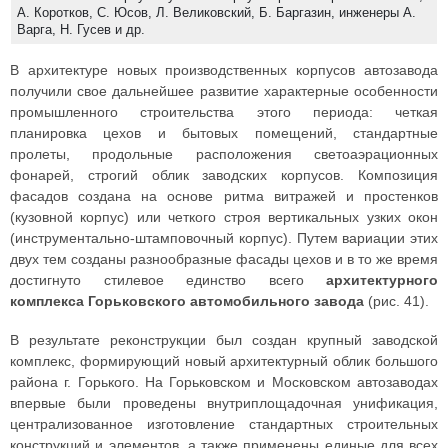
А. Коротков, С. Юсов, Л. Великовский, Б. Баргазин, инженеры А.
Варга, Н. Гусев и др.
В архитектуре новых производственных корпусов автозавода
получили свое дальнейшее развитие характерные особенности
промышленного строительства этого периода: четкая
планировка цехов и бытовых помещений, стандартные
пролеты, продольные расположения светоаэрационных
фонарей, строгий облик заводских корпусов. Композиция
фасадов создана на основе ритма витражей и простенков
(кузовной корпус) или четкого строя вертикальных узких окон
(инструментально-штамповочный корпус). Путем вариации этих
двух тем созданы разнообразные фасады цехов и в то же время
достигнуто стилевое единство всего
архитектурного
комплекса Горьковского автомобильного завода
(рис. 41).
В результате реконструкции был создан крупный заводской
комплекс, формирующий новый архитектурный облик большого
района г. Горького. На Горьковском и Московском автозаводах
впервые были проведены внутриплощадочная унификация,
централизованное изготовление стандартных строительных
конструкций и элементов, а также применены единые для всех