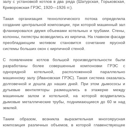
залу с установкой котлов в два ряда (Шатурская, Горьковская,
Криворожская ГРЭС, 1920—1926 гг.).
Такая организация технологического потока определила
создание центральной композиции, при которой машинный зал
фланкировался двумя объемами котельных и трубами. Стены,
колонны, пилястры возводились из кирпича. На главном фасаде
преобладающим мотивом становится сочетание ярусной
системы больших окон с кирпичной стеной.
С появлением котлов большой производительности были
разработаны более совершенные компоновки ГРЭС с
однорядной котельной, расположенной параллельно
машинному залу (Ивановская ГРЭС). Такая система оказалась
долговечной и дошла до наших дней. При этом дымососы и
дутьевые вентиляторы размещались в этажерке между
машинным залом и котельной, на которой воздвигались
дымовые металлические трубы, поднимающиеся до 60 м над
землей.
Таким образом, возникла выразительная многоярусная
композиция различных объемов, в которой главенствующее