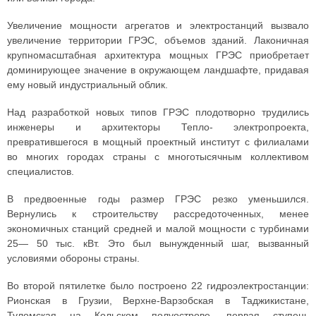
Увеличение мощности агрегатов и электростанций вызвало
увеличение территории ГРЭС, объемов зданий. Лаконичная
крупномасштабная архитектура мощных ГРЭС приобретает
доминирующее значение в окружающем ландшафте, придавая
ему новый индустриальный облик.
Над разработкой новых типов ГРЭС плодотворно трудились
инженеры и архитекторы Тепло- электропроекта,
превратившегося в мощный проектный институт с филиалами
во многих городах страны с многотысячным коллективом
специалистов.
В предвоенные годы размер ГРЭС резко уменьшился.
Вернулись к строительству рассредоточенных, менее
экономичных станций средней и малой мощности с турбинами
25— 50 тыс. кВт. Это был вынужденный шаг, вызванный
условиями обороны страны.
Во второй пятилетке было построено 22 гидроэлектростанции:
Рионская в Грузии, Верхне-Варзобская в Таджикистане,
Туломская на Кольском полуострове, первая ступень