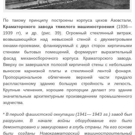
По такому принципу построены корпуса цехов Азовстали,
Краматорского завода тяжелого машиностроения
(1936—
1939 гг), и др. (рис. 39). Огромный стеклянный витраж,
возвышающийся над невысокой стеной с двухметровыми
окнами-проемами, фланкируемый с двух сторон кирпичными
стенами бытовых помещений, формирует выразительный
фасад механосборочного корпуса Краматорского завода.
Вверху он завершался полосой кирпичной стены с небольшим
выносом карнизной плиты и стеклянной лентой фонаря.
Пропорциональное облегчение верхней части придало
распластанному зданию большую стройность и легкость.
Крупные членения, хорошие пропорции делают это здание
значительным архитектурным произведением промышленного
зодчества.
*
В период фашистской оккупации (1941— 1943 гг.) завод был
разрушен. В начале войны оборудование его было
демонтировано и эвакуировано в глубь страны. На его основе
были созданы Новокраматорский машиностроительный