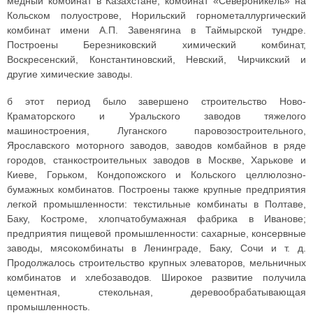
медный комбинат в Казахстане, комбинат «Североникель» на
Кольском полуострове, Норильский горнометаллургический
комбинат имени А.П. Завенягина в Таймырской тундре.
Построены Березниковский химический комбинат,
Воскресенский, Константиновский, Невский, Чирчикский и
другие химические заводы.
б этот период было завершено строительство Ново-
Краматорского и Уральского заводов тяжелого
машиностроения, Луганского паровозостроительного,
Ярославского моторного заводов, заводов комбайнов в ряде
городов, станкостроительных заводов в Москве, Харькове и
Киеве, Горьком, Кондопожского и Кольского целлюлозно-
бумажных комбинатов. Построены также крупные предприятия
легкой промышленности: текстильные комбинаты в Полтаве,
Баку, Костроме, хлопчатобумажная фабрика в Иванове;
предприятия пищевой промышленности: сахарные, консервные
заводы, мясокомбинаты в Ленинграде, Баку, Сочи и т. д.
Продолжалось строительство крупных элеваторов, мельничных
комбинатов и хлебозаводов. Широкое развитие получила
цементная, стекольная, деревообрабатывающая
промышленность.