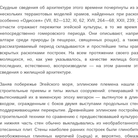
Скудные сведения об архитектуре этого времени почерпнуты из э
нескольких терракотовых моделей храмов, найденных при раскопк
особенно «Одиссея» (VII, 82—132; XI, 62; XVII, 264—68; XXII, 239; X
отчасти отражают пережитки эгейской культуры, в то же врем
непосредственно гомеровского периода. Они описывают, нап
алтари среди природы (в пещерах, священных рощах), а такж
рассматриваемый период складываются и простейшие типы храм
вскрытых раскопками построек. На всем протяжении своего ра
молящихся, но, как уже указывалось, в качестве жилища бог
последних, естественно, воспроизводили — на этом раннем 
сведения о жилищной архитектуре.
Заняв побережье Эгейского моря, эллинские племена нашли 
строительные приемы и типы жилых сооружений: отмиравший ти
вытеснивший их в микенскую эпоху мегарон — вытянутое в дли
входом, огражденным с боков двумя выступами продольных сте
поддерживающими перекрытие. Древнейшие эллинские постройки 
строительной техники по сравнению с предшествовавшей культур
и нижняя часть стен обычно выкладывались из необработанного
отесанных плит. Стены наиболее ранних построек были глиноби
необожженных глиняных кирпичей (сырца) и, вероятно, обмаз