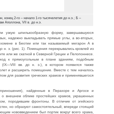
 конец 2-го – начало 1-го тысячелетия до н.э.; Б –
ам Аполлона, VII в. до н.э.
ли узкую шпилькообразную форму, завершавшуюся
рвых, надежно выкладывать прямые углы, а во-вторых,
рхомене в Беотии или так называемый мегарон А в
о н. э. (рис. 1). Помещения перекрывались кровлей из
рите или же скатной в Северной Греции и Пелопоннесе.
реход к прямоугольным в плане зданиям, подобным
X—VIII вв. до н. э.), в котором появился также
ролет и расширить помещение. Вместе с тем началось
ипом для развития греческих храмов и применявшегося
 приношения), найденные в Перахоре и Аргосе и
ние о внешнем облике простейших храмов, украшенных
ком, породившим фронтоны. В отличие от эгейского
стен, но образуют самостоятельный, впереди стоящий
ующим нововведением был портик вокруг всего храма,