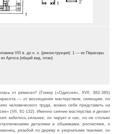
ловина VIII в. до н. э. (реконструкция): 1 — из Перахоры
 из Аргоса (общий вид, план)
илась от ремесел* (Гомер («Одиссея», XVII, 382-385)
а красота — от восхищения мастерством, сияющим, по
иях человеческого труда, можно себе представить на
ее» (VII, 81-132). Именно сияние мастерства и делает
ея забилось сильнее; он чарует и нас, но не столько
еталлическими деталями и обшивками, росписями, о
аконец, резьбой по дереву и узорчатыми тканями; он