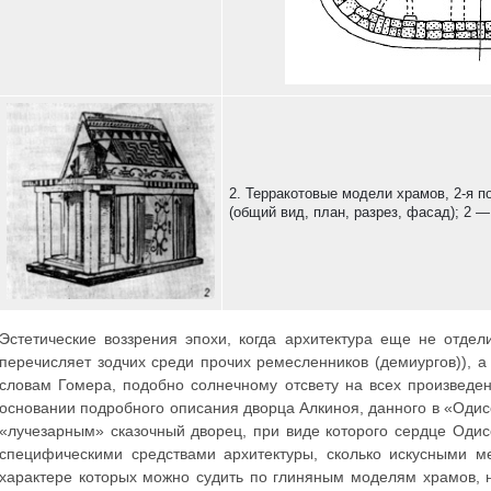
2. Терракотовые модели храмов, 2-я по
(общий вид, план, разрез, фасад); 2 —
Эстетические воззрения эпохи, когда архитектура еще не отдел
перечисляет зодчих среди прочих ремесленников (демиургов)), 
словам Гомера, подобно солнечному отсвету на всех произведен
основании подробного описания дворца Алкиноя, данного в «Одисс
«лучезарным» сказочный дворец, при виде которого сердце Одисс
специфическими средствами архитектуры, сколько искусными м
характере которых можно судить по глиняным моделям храмов, н