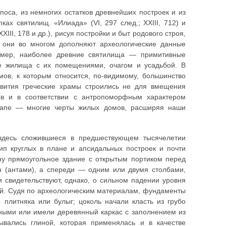
поса, из немногих остатков древнейших построек и из
ах святилищ. «Илиада» (VI, 297 след.; XXIII, 712) и
XIII, 178 и др.), рисуя постройки и быт родового строя,
я они во многом дополняют археологические данные
ример, наиболее древние святилища — примитивные
е жилища с их помещениями, очагом и усадьбой. В
ов, к которым относится, по-видимому, большинство
звития греческие храмы строились не для вмещения
ов и в соответствии с антропоморфным характером
этапе — многие черты жилых домов, расширяя наши
здесь сложившиеся в предшествующем тысячелетии
п круглых в плане и апсидальных построек и почти
ну прямоугольное здание с открытым портиком перед
н (антами), а спереди — одним или двумя столбами,
свидетельствуют, однако, о сильном падении уровня
ой. Судя по археологическим материалам, фундаменты
 плитняка или булыг; цоколь начали класть из грубо
тными или имели деревянный каркас с заполнением из
ывались глиной, которая применялась и в качестве