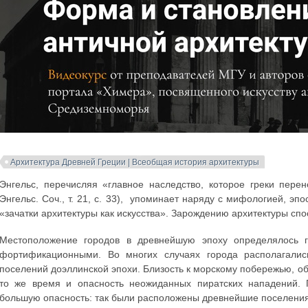
Архитектура Древней Греции | Всеобщая история архитектуры
Энгельс, перечисляя «главное наследство, которое греки пере
Энгельс. Соч., т. 21, с. 33), упоминает наряду с мифологией, эп
«зачатки архитектуры как искусства». Зарождению архитектуры спо
Местоположение городов в древнейшую эпоху определялось 
фортификационными. Во многих случаях города располагалис
поселений доэллинской эпохи. Близость к морскому побережью, об
то же время и опасность неожиданных пиратских нападений. 
большую опасность: так были расположены древнейшие поселения