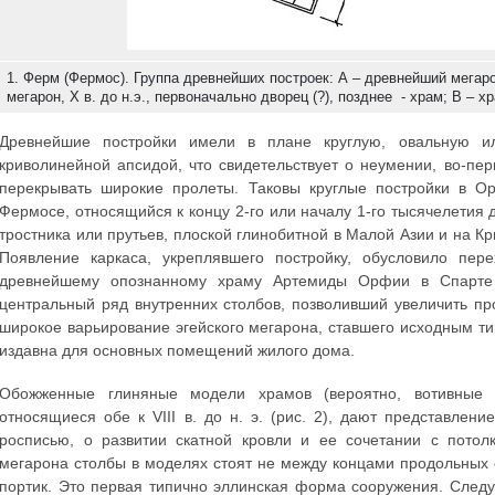
1. Ферм (Фермос). Группа древнейших построек: А – древнейший мегарон,
мегарон, X в. до н.э., первоначально дворец (?), позднее - храм; В – хр
Древнейшие постройки имели в плане круглую, овальную и
криволинейной апсидой, что свидетельствует о неумении, во-пе
перекрывать широкие пролеты. Таковы круглые постройки в О
Фермосе, относящийся к концу 2-го или началу 1-го тысячелетия д
тростника или прутьев, плоской глинобитной в Малой Азии и на К
Появление каркаса, укреплявшего постройку, обусловило пе
древнейшему опознанному храму Артемиды Орфии в Спарте (I
центральный ряд внутренних столбов, позволивший увеличить п
широкое варьирование эгейского мегарона, ставшего исходным т
издавна для основных помещений жилого дома.
Обожженные глиняные модели храмов (вероятно, вотивные
относящиеся обе к VIII в. до н. э. (рис. 2), дают представле
росписью, о развитии скатной кровли и ее сочетании с потол
мегарона столбы в моделях стоят не между концами продольных 
портик. Это первая типично эллинская форма сооружения. След