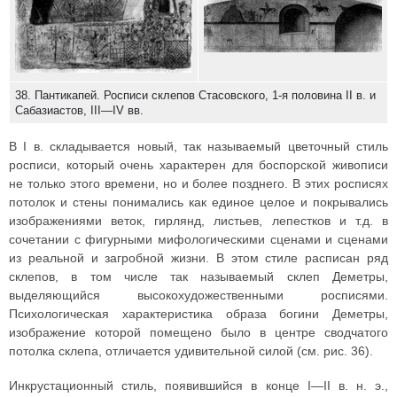
38. Пантикапей. Росписи склепов Стасовского, 1-я половина II в. и
Сабазиастов, III—IV вв.
В I в. складывается новый, так называемый цветочный стиль
росписи, который очень характерен для боспорской живописи
не только этого времени, но и более позднего. В этих росписях
потолок и стены понимались как единое целое и покрывались
изображениями веток, гирлянд, листьев, лепестков и т.д. в
сочетании с фигурными мифологическими сценами и сценами
из реальной и загробной жизни. В этом стиле расписан ряд
склепов, в том числе так называемый склеп Деметры,
выделяющийся высокохудожественными росписями.
Психологическая характеристика образа богини Деметры,
изображение которой помещено было в центре сводчатого
потолка склепа, отличается удивительной силой (см. рис. 36).
Инкрустационный стиль, появившийся в конце I—II в. н. э.,