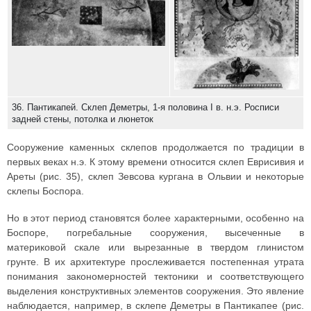
36. Пантикапей. Склеп Деметры, 1-я половина I в. н.э. Росписи
задней стены, потолка и люнеток
Сооружение каменных склепов продолжается по традиции в
первых веках н.э. К этому времени относится склеп Еврисивия и
Ареты (рис. 35), склеп Зевсова кургана в Ольвии и некоторые
склепы Боспора.
Но в этот период становятся более характерными, особенно на
Боспоре, погребальные сооружения, высеченные в
материковой скале или вырезанные в твердом глинистом
грунте. В их архитектуре прослеживается постепенная утрата
понимания закономерностей тектоники и соответствующего
выделения конструктивных элементов сооружения. Это явление
наблюдается, например, в склепе Деметры в Пантикапее (рис.