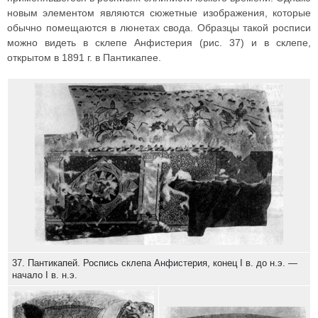
новым элементом являются сюжетные изображения, которые
обычно помещаются в люнетах свода. Образцы такой росписи
можно видеть в склепе Анфистерия (рис. 37) и в склепе,
открытом в 1891 г. в Пантикапее.
37. Пантикапей. Роспись склепа Анфистерия, конец I в. до н.э. —
начало I в. н.э.