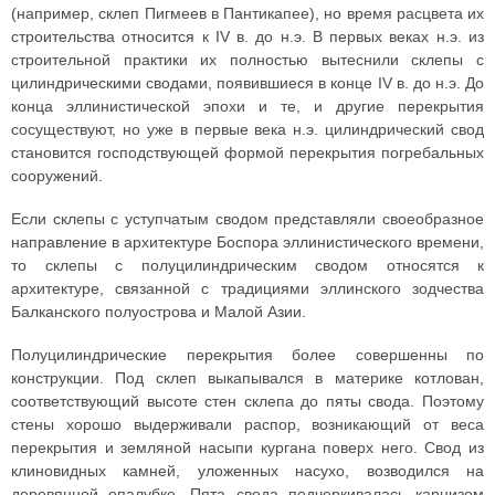
(например, склеп Пигмеев в Пантикапее), но время расцвета их
строительства относится к IV в. до н.э. В первых веках н.э. из
строительной практики их полностью вытеснили склепы с
цилиндрическими сводами, появившиеся в конце IV в. до н.э. До
конца эллинистической эпохи и те, и другие перекрытия
сосуществуют, но уже в первые века н.э. цилиндрический свод
становится господствующей формой перекрытия погребальных
сооружений.
Если склепы с уступчатым сводом представляли своеобразное
направление в архитектуре Боспора эллинистического времени,
то склепы с полуцилиндрическим сводом относятся к
архитектуре, связанной с традициями эллинского зодчества
Балканского полуострова и Малой Азии.
Полуцилиндрические перекрытия более совершенны по
конструкции. Под склеп выкапывался в материке котлован,
соответствующий высоте стен склепа до пяты свода. Поэтому
стены хорошо выдерживали распор, возникающий от веса
перекрытия и земляной насыпи кургана поверх него. Свод из
клиновидных камней, уложенных насухо, возводился на
деревянной опалубке. Пята свода подчеркивалась карнизом