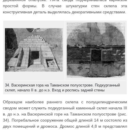
простой формы. В случае штукатурки стен склепа эта
конструктивная деталь выделялась декоративными средствами.
34. Васюринская гора на Таманском полуострове. Подкурганный
склеп, начало II в. до н.э. Вход и роспись задней стены
Образцом наиболее раннего склепа с полуцилиндрическим
сводом может служить подкурганный каменный склеп начала III
в. до н.э. на Васюринской горе на Таманском полуострове (рис.
34). Погребальное сооружение общей длиной 14 м состояло из
двух помещений и дромоса. Дромос длиной 4,8 м представлял