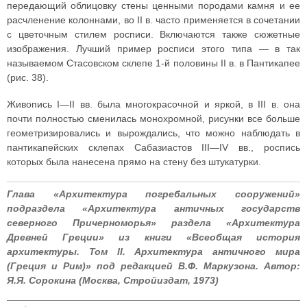
передающий облицовку стены ценными породами камня и ее
расчленение колоннами, во II в. часто применяется в сочетании
с цветочным стилем росписи. Включаются также сюжетные
изображения. Лучший пример росписи этого типа — в так
называемом Стасовском склепе 1-й половины II в. в Пантикапее
(рис. 38).
Живопись I—II вв. была многокрасочной и яркой, в III в. она
почти полностью сменилась монохромной, рисунки все больше
геометризировались и вырождались, что можно наблюдать в
пантикапейских склепах Сабазиастов III—IV вв., роспись
которых была нанесена прямо на стену без штукатурки.
Глава «Архитектура погребальных сооружений»
подраздела «Архитектура античных государств
северного Причерноморья» раздела «Архитектура
Древней Греции» из книги «Всеобщая история
архитектуры. Том II. Архитектура античного мира
(Греция и Рим)» под редакцией В.Ф. Маркузона. Автор:
Я.Я. Сорокина (Москва, Стройиздат, 1973)