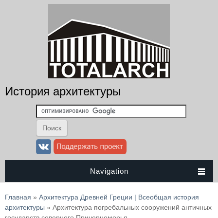
История архитектуры
Navigation
Вы здесь
Главная
»
Архитектура Древней Греции | Всеобщая история
архитектуры
» Архитектура погребальных сооружений античных
государств северного Причерноморья