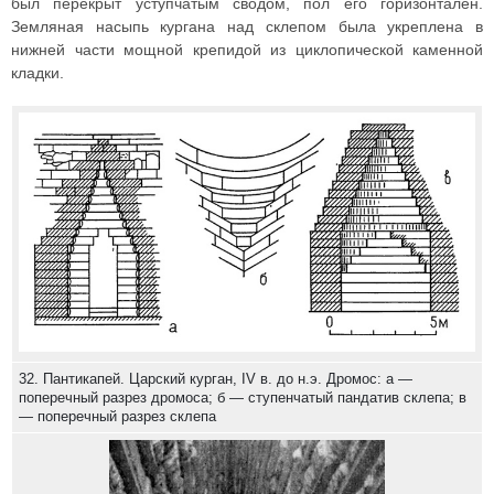
был перекрыт уступчатым сводом, пол его горизонтален.
Земляная насыпь кургана над склепом была укреплена в
нижней части мощной крепидой из циклопической каменной
кладки.
32. Пантикапей. Царский курган, IV в. до н.э. Дромос: а —
поперечный разрез дромоса; б — ступенчатый пандатив склепа; в
— поперечный разрез склепа