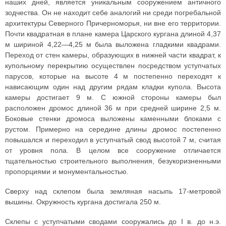
наших дней, является уникальным сооружением античного
зодчества. Он не находит себе аналогий ни среди погребальной
архитектуры Северного Причерноморья, ни вне его территории.
Почти квадратная в плане камера Царского кургана длиной 4,37
м шириной 4,22—4,25 м была выложена гладкими квадрами.
Переход от стен камеры, образующих в нижней части квадрат, к
купольному перекрытию осуществлен посредством уступчатых
парусов, которые на высоте 4 м постепенно переходят к
нависающим один над другим рядам кладки купола. Высота
камеры достигает 9 м. С южной стороны камеры был
расположен дромос длиной 36 м при средней ширине 2,5 м.
Боковые стенки дромоса выложены каменными блоками с
рустом. Примерно на середине длины дромос постепенно
повышался и переходил в уступчатый свод высотой 7 м, считая
от уровня пола. В целом все сооружение отличается
тщательностью строительного выполнения, безукоризненными
пропорциями и монументальностью.
Сверху над склепом была земляная насыпь 17-метровой
вышины. Окружность кургана достигала 250 м.
Склепы с уступчатыми сводами сооружались до I в. до н.э.