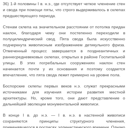
36) 1-й половины I в. н.э., где отсутствует четкое членение стен
и свода при помощи пяты, что строго выдерживалось в склепах
предшествующего периода.
Стенам склепа на значительном расстоянии от потолка придан
наклон, благодаря чему они постепенно переходили в
полуцилиндрический свод. Пята свода была искусственно
подчеркнута живописным изображением детикульного фриза.
Отмеченный процесс завершается в позднеантичных и
раннесредневековых склепах, открытых в районе Госпитальной
улицы. В этих погребальных сооружениях наклон стен
начинается почти у их основания и поэтому создается
впечатление, что пята свода лежит примерно на уровне пола.
Боспорские склепы первых веков н.э. служат прекрасными
источниками для изучения истории развития местной
архитектуры. Но, кроме того, они дают представление о
дальнейшей эволюции монументальной живописи.
В конце I в. до н.э. — I в. н.э. в настенной живописи
сохраняются принципы структурного членения,
применявшегося в росписях эллинистического времени. Однако