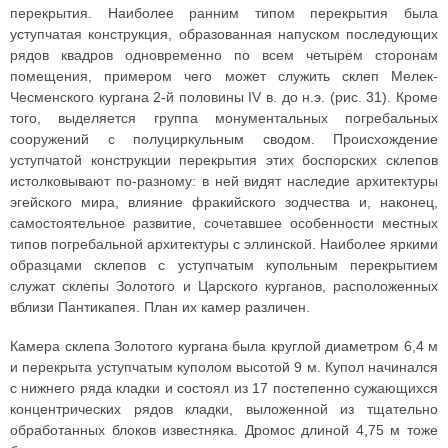
перекрытия. Наиболее ранним типом перекрытия была
уступчатая конструкция, образованная напуском последующих
рядов квадров одновременно по всем четырем сторонам
помещения, примером чего может служить склеп Мелек-
Чесменского кургана 2-й половины IV в. до н.э. (рис. 31). Кроме
того, выделяется группа монументальных погребальных
сооружений с полуциркульным сводом. Происхождение
уступчатой конструкции перекрытия этих боспорских склепов
истолковывают по-разному: в ней видят наследие архитектуры
эгейского мира, влияние фракийского зодчества и, наконец,
самостоятельное развитие, сочетавшее особенности местных
типов погребальной архитектуры с эллинской. Наиболее яркими
образцами склепов с уступчатым купольным перекрытием
служат склепы Золотого и Царского курганов, расположенных
вблизи Пантикапея. План их камер различен.
Камера склепа Золотого кургана была круглой диаметром 6,4 м
и перекрыта уступчатым куполом высотой 9 м. Купол начинался
с нижнего ряда кладки и состоял из 17 постепенно сужающихся
концентрических рядов кладки, выложенной из тщательно
обработанных блоков известняка. Дромос длиной 4,75 м тоже