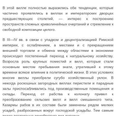
В этой вилле полностью выразились обе тенденции, которые
частично проявлялись в виллах и императорских дворцах
предшествующих столетий, — интерес к построению
пространств сложных криволинейных очертаний и стремление к
свободной композиции целого.
В III—IV вв. в связи с упадком и децентрализацией Римской
империи, с ослаблением, а местами и с прекращением
внешней торговли и обмена между областями в экономике
происходил постепенный переход к натуральному хозяйству.
Возросла роль крупных поместий и вилл, которые стали
основным местом пребывания знати, утратившей к этому
времени всякое влияние в политической жизни. В этих условиях
многие виллы приобрели сугубо хозяйственный уклон. В
некогда роскошных загородных виллах перистили и парадные
залы приспосабливались под производственные помещения и
склады. Переход от рабства к колонату привел к
преобразованию сельских вилл и вилл смешанного типа.
Казармы рабов в их составе были заменены рядом мелких
усадеб, разбросанных вокруг господской усадьбы. Тем самым
вилла постепенно приобретала вид деревни.