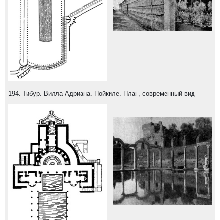
194. Тибур. Вилла Адриана. Пойкиле. План, современный вид