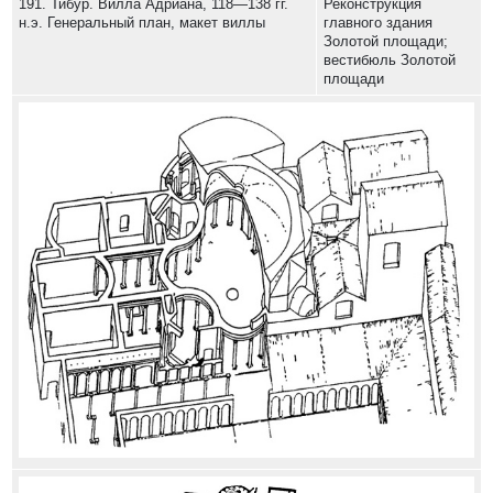
191. Тибур. Вилла Адриана, 118—138 гг.
Реконструкция
н.э. Генеральный план, макет виллы
главного здания
Золотой площади;
вестибюль Золотой
площади