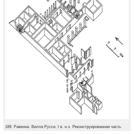
189. Равенна. Вилла Русси, I в. н.э. Реконструированная часть