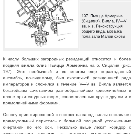
197. Пьяцца Армерина
(Сицилия). Вилла, IV—V
вв. н.э. Реконструкция
общего вида, мозаика
пола зала Малой охоты
К числу больших загородных резиденций относится и более
поздняя
вилла близ Пьяцца Армерина
на о. Сицилия (рис.
197). Этот необычный и во многом еще неразгаданный
ансамбль, по-видимому, был охотничьей резиденцией ряда
императоров и сложился в течение IV—V вв. Вилла является
богатейшим сочетанием разнообразнейших криволинейных в
плане архитектурных форм, сопоставленных друг с другом и с
прямолинейными формами.
Основу ориентированной с востока на запад виллы составляет
прямоугольный перистиль с большой писциной усложненных
очертаний по его оси. Несколько выше лежит коридор с
закругленными концами, за которым вытянутое здание,