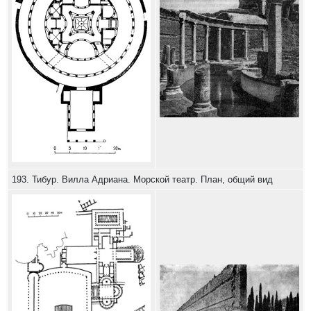
193. Тибур. Вилла Адриана. Морской театр. План, общий вид