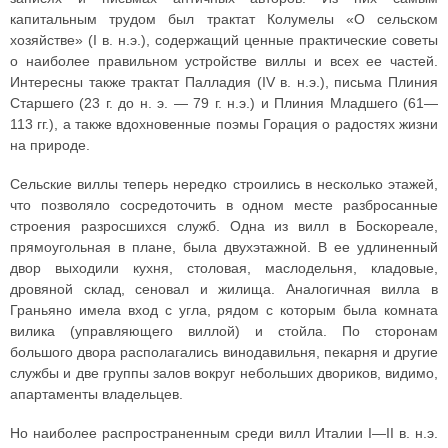
капитальным трудом был трактат Колумелы «О сельском
хозяйстве» (I в. н.э.), содержащий ценные практические советы
о наиболее правильном устройстве виллы и всех ее частей.
Интересны также трактат Палладия (IV в. н.э.), письма Плиния
Старшего (23 г. до н. э. — 79 г. н.э.) и Плиния Младшего (61—
113 гг.), а также вдохновенные поэмы Горация о радостях жизни
на природе.
Сельские виллы теперь нередко строились в несколько этажей,
что позволяло сосредоточить в одном месте разбросанные
строения разросшихся служб. Одна из вилл в Боскореале,
прямоугольная в плане, была двухэтажной. В ее удлиненный
двор выходили кухня, столовая, маслодельня, кладовые,
дровяной склад, сеновал и жилища. Аналогичная вилла в
Граньяно имела вход с угла, рядом с которым была комната
вилика (управляющего виллой) и стойла. По сторонам
большого двора располагались винодавильня, пекарня и другие
службы и две группы залов вокруг небольших двориков, видимо,
апартаменты владельцев.
Но наиболее распространенным среди вилл Италии I—II в. н.э.