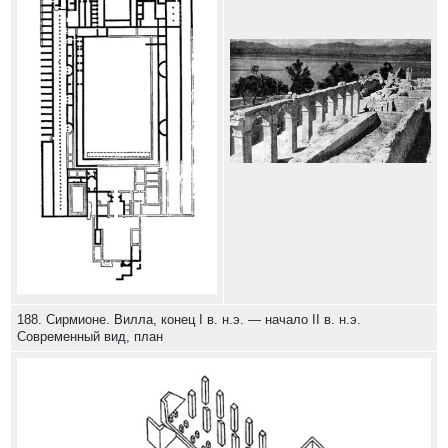
188. Сирмионе. Вилла, конец I в. н.э. — начало II в. н.э.
Современный вид, план