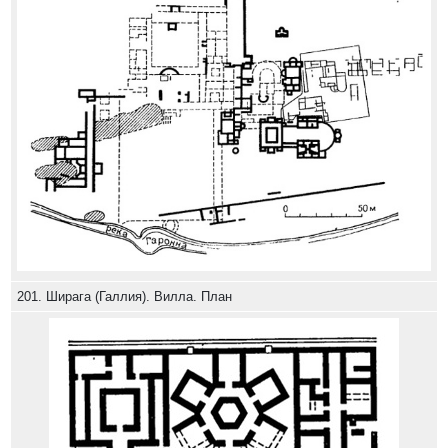
201. Ширага (Галлия). Вилла. План