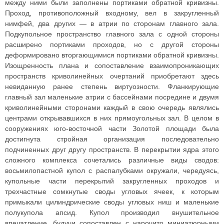
между ними были заполнены портиками обратной кривизны.
Проход, противоположный входному, вел в закругленный
нимфей, два других — в атрии по сторонам главного зала.
Подкупольное пространство главного зала с одной стороны
расширено портиками проходов, но с другой стороны
деформировано вторгающимися портиками обратной кривизны.
Изощренность плана и сопоставление взаимопроникающих
пространств криволинейных очертаний приобретают здесь
невиданную ранее степень виртуозности. Фланкирующие
главный зал маленькие атрии с бассейнами посредине и двумя
криволинейными сторонами каждый в свою очередь являлись
центрами открывавшихся в них прямоугольных зал. В целом в
сооружениях юго-восточной части Золотой площади была
достигнута стройная организация последовательно
подчиненных друг другу пространств. В перекрытии ядра этого
сложного комплекса сочетались различные виды сводов:
восьмилопастной купол с распалубками окружали, чередуясь,
купольные части перекрытий закругленных проходов и
трехчастные сомкнутые своды угловых ячеек, к которым
примыкали цилиндрические своды угловых ниш и маленькие
полукупола апсид. Купол производил внушительное
впечатление, будучи сопоставлен с нарочито миниатюрными