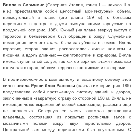
Вилла в Сирмионе
(Северная Италия, конец I — начало II в.
н.э.) представляла собой целостный архитектурный объем,
прямоугольный в плане (его длина 159 м), с большим
перистилем в центре и двумя выступающими корпусами по
продольной оси (рис. 188). Южный (на плане вверху) выступ с
террасой и бельведером был обращен к озеру. Служебные
помещения нижнего этажа были заглублены в землю. Вдоль
коротких; сторон здания располагались жилые комнаты и
писцина, а вдоль длинных — криптопортики и коридоры. Вилла
имела ступенчатый силуэт, так как ее верхние этажи несколько
отступали от края, образуя террасы с портиками и экседрами.
В противоположность компактному и высотному объему этой
виллы
вилла Русси близ Равенны
(начала империи, рис. 189)
представляла собой протяженную систему зданий и дворов,
заключенных в квадратную ограду со стороной 150 м. Вилла, не
имеющая четко выраженной осевой композиции, раскрыта еще
не полностью. Северную ее часть занимала резиденция
владельца, состоявшая из покрытых росписями залов с
мозаичными полами вокруг двух перистильных дворов.
Центральный зал между перистилями был двухэтажным. С