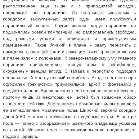
расположенное еще выше и с приподнятой апсидой,
продолжает ось перистиля. Из остальных связанных с
коридором закругленных залов один имел полукруглый
перистильный дворик. Другие здания вокруг перистиля не
подчинялись осевой композиции, но располагались свободно,
под разными углами к перистилю и промежуточным
помещениям. Таков близкий в плане к овалу перистиль с
нимфеем в западной части и лежащим выше трехлепестковым
в плане залом с колоннами. К северо-западному углу главного
перистиля присоединялся корпус терм с вестибюлем,
окруженным венцом апсид. С запада к перистилю подходил
неправильный многоугольный вестибюль. Вход в него со двора
оформлен трехчастной триумфальной аркой с фонтанами у
средних пилонов. Вилла расположена на очень пологом склоне,
поэтому лишь из некоторых ее частей был возможен обзор
окрестного пейзажа. Достопримечательностью виллы являлись
ее великолепные мозаичные полы. Широкий верхний коридор
длиной 60 м покрыт мозаиками со сценами охоты. В центре
пола — панно с изображением именитого владельца усадьбы
со свитой. Мозаики пола в трехапсидном зале представляют
подвиги Геракла.