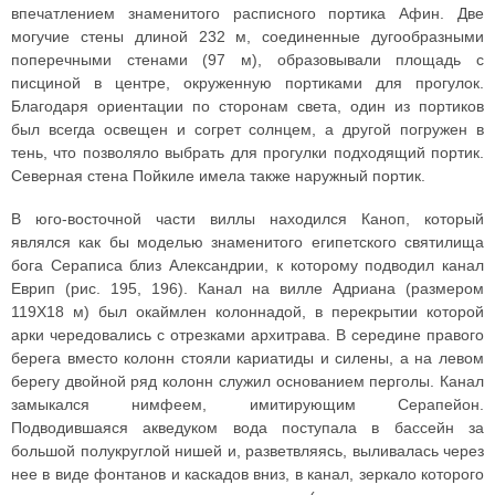
впечатлением знаменитого расписного портика Афин. Две
могучие стены длиной 232 м, соединенные дугообразными
поперечными стенами (97 м), образовывали площадь с
писциной в центре, окруженную портиками для прогулок.
Благодаря ориентации по сторонам света, один из портиков
был всегда освещен и согрет солнцем, а другой погружен в
тень, что позволяло выбрать для прогулки подходящий портик.
Северная стена Пойкиле имела также наружный портик.
В юго-восточной части виллы находился Каноп, который
являлся как бы моделью знаменитого египетского святилища
бога Сераписа близ Александрии, к которому подводил канал
Еврип (рис. 195, 196). Канал на вилле Адриана (размером
119Х18 м) был окаймлен колоннадой, в перекрытии которой
арки чередовались с отрезками архитрава. В середине правого
берега вместо колонн стояли кариатиды и силены, а на левом
берегу двойной ряд колонн служил основанием перголы. Канал
замыкался нимфеем, имитирующим Серапейон.
Подводившаяся акведуком вода поступала в бассейн за
большой полукруглой нишей и, разветвляясь, выливалась через
нее в виде фонтанов и каскадов вниз, в канал, зеркало которого