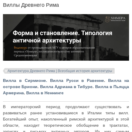
Виллы Древнего Рима
Архитектура Древнего Рима | Всеобщая история архитектуры
Вилла в Сирмионе.
Вилла Русси в Равенне
.
Вилла на
острове Бриони
.
Вилла Адриана в Тибуре
.
Вилла в Пьяцца
Армерина
.
Вилла в Неннинге
В императорский период продолжают существовать и
развиваться ранее установившиеся в Италии типы вилл.
Богатейший опыт, накопленный римской архитектурой в этой
области, находит теоретическое обобщение в трактатах,
записях и письмах античных авторов. Из них самым