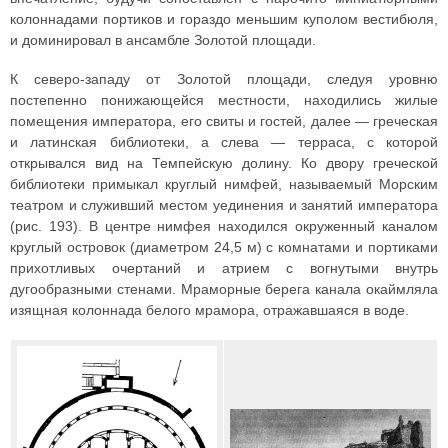
колоннадами портиков и гораздо меньшим куполом вестибюля,
и доминировал в ансамбле Золотой площади.
К северо-западу от Золотой площади, следуя уровню
постепенно понижающейся местности, находились жилые
помещения императора, его свиты и гостей, далее — греческая
и латинская библиотеки, а слева — терраса, с которой
открывался вид на Темпейскую долину. Ко двору греческой
библиотеки примыкал круглый нимфей, называемый Морским
театром и служивший местом уединения и занятий императора
(рис. 193). В центре нимфея находился окруженный каналом
круглый островок (диаметром 24,5 м) с комнатами и портиками
прихотливых очертаний и атрием с вогнутыми внутрь
дугообразными стенами. Мраморные берега канала окаймляла
изящная колоннада белого мрамора, отражавшаяся в воде.