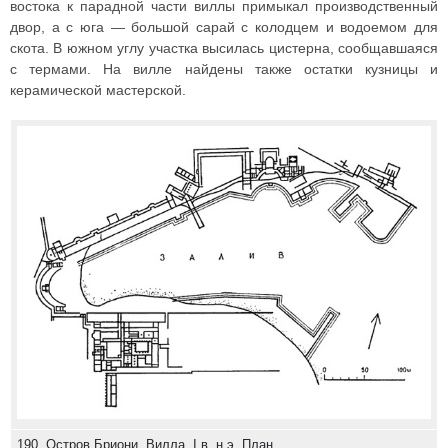
востока к парадной части виллы примыкал производственный
двор, а с юга — большой сарай с колодцем и водоемом для
скота. В южном углу участка высилась цистерна, сообщавшаяся
с термами. На вилле найдены также остатки кузницы и
керамической мастерской.
190. Остров Бриони. Вилла, I в. н.э. План