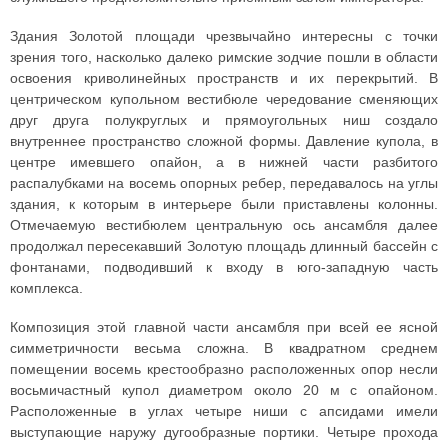
Здания Золотой площади чрезвычайно интересны с точки
зрения того, насколько далеко римские зодчие пошли в области
освоения криволинейных пространств и их перекрытий. В
центрическом купольном вестибюле чередование сменяющих
друг друга полукруглых и прямоугольных ниш создало
внутреннее пространство сложной формы. Давление купола, в
центре имевшего опайон, а в нижней части разбитого
распалубками на восемь опорных ребер, передавалось на углы
здания, к которым в интерьере были приставлены колонны.
Отмечаемую вестибюлем центральную ось ансамбля далее
продолжал пересекавший Золотую площадь длинный бассейн с
фонтанами, подводивший к входу в юго-западную часть
комплекса.
Композиция этой главной части ансамбля при всей ее ясной
симметричности весьма сложна. В квадратном среднем
помещении восемь крестообразно расположенных опор несли
восьмичастный купол диаметром около 20 м с опайоном.
Расположенные в углах четыре ниши с апсидами имели
выступающие наружу дугообразные портики. Четыре прохода