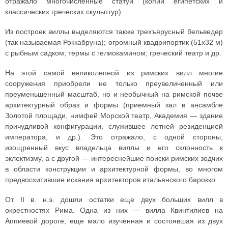
отражало многочисленные статуи (копии египетских и
классических греческих скульптур).
Из построек виллы выделяются также трехъярусный бельведер
(так называемая Роккабруна); огромный квадрипортик (51x32 м)
с рыбным садком; термы с гелиокамином; греческий театр и др.
На этой самой великолепной из римских вилл многие
сооружения приобрели не только преувеличенный или
преуменьшенный масштаб, но и необычный на римской почве
архитектурный образ и формы (приемный зал в ансамбле
Золотой площади, нимфей Морской театр, Академия — здание
причудливой конфигурации, служившее летней резиденцией
императора, и др.). Это отражало, с одной стороны,
изощренный вкус владельца виллы и его склонность к
эклектизму, а с другой — интереснейшие поиски римских зодчих
в области конструкции и архитектурной формы, во многом
предвосхитившие искания архитекторов итальянского барокко.
От II в. н.э. дошли остатки еще двух больших вилл в
окрестностях Рима. Одна из них — вилла Квинтилиев на
Аппиевой дороге, еще мало изученная и состоявшая из двух