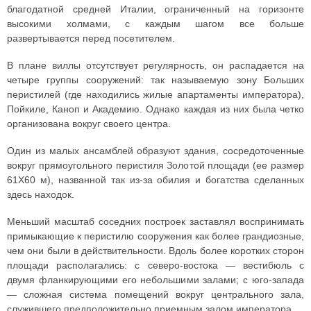
благодатной средней Италии, ограниченный на горизонте
высокими холмами, с каждым шагом все больше
развертывается перед посетителем.
В плане виллы отсутствует регулярность, он распадается на
четыре группы сооружений: так называемую зону Больших
перистилей (где находились жилые апартаменты императора),
Пойкиле, Каноп и Академию. Однако каждая из них была четко
организована вокруг своего центра.
Один из малых ансамблей образуют здания, сосредоточенные
вокруг прямоугольного перистиля Золотой площади (ее размер
61X60 м), названной так из-за обилия и богатства сделанных
здесь находок.
Меньший масштаб соседних построек заставлял воспринимать
примыкающие к перистилю сооружения как более грандиозные,
чем они были в действительности. Вдоль более коротких сторон
площади располагались: с северо-востока — вестибюль с
двумя фланкирующими его небольшими залами; с юго-запада
— сложная система помещений вокруг центрального зала,
служившего предположительно приемным залом императора.