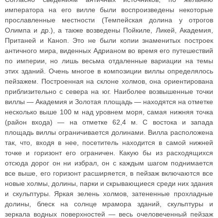
императора на его вилле были воспроизведены некоторые
прославленные местности (Темпейская долина у отрогов
Олимпа и др.), а также возведены Пойкиле, Ликей, Академия,
Пританей и Каноп. Это не были копии знаменитых построек
античного мира, виденных Адрианом во время его путешествий
по империи, но лишь весьма отдаленные вариации на темы
этих зданий. Очень многое в композиции виллы определялось
пейзажем. Построенная на склоне холмов, она ориентирована
приблизительно с севера на юг. Наиболее возвышенные точки
виллы — Академия и Золотая площадь — находятся на отметке
несколько выше 100 м над уровнем моря, самая нижняя точка
(район входа) — на отметке 62,4 м. С востока и запада
площадь виллы ограничивается долинами. Вилла расположена
так, что, входя в нее, посетитель находится в самой нижней
точке и горизонт его ограничен. Какую бы из расходящихся
отсюда дорог он ни избрал, он с каждым шагом поднимается
все выше, его горизонт расширяется, в пейзаж включаются все
новые холмы, долины, парки и скрывающиеся среди них здания
и скульптуры. Яркая зелень холмов, затененные прохладные
долины, блеск на солнце мрамора зданий, скульптуры и
зеркала водных поверхностей — весь очеловеченный пейзаж