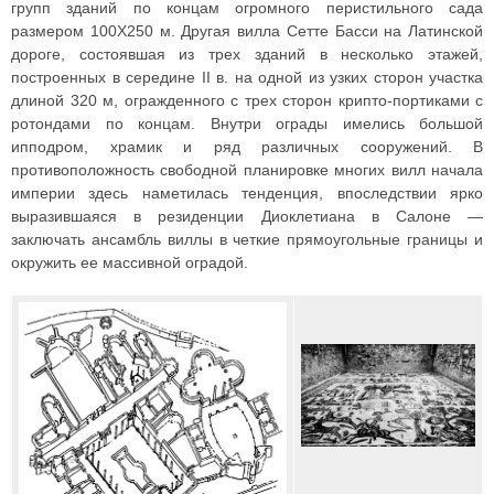
групп зданий по концам огромного перистильного сада
размером 100X250 м. Другая вилла Сетте Басси на Латинской
дороге, состоявшая из трех зданий в несколько этажей,
построенных в середине II в. на одной из узких сторон участка
длиной 320 м, огражденного с трех сторон крипто-портиками с
ротондами по концам. Внутри ограды имелись большой
ипподром, храмик и ряд различных сооружений. В
противоположность свободной планировке многих вилл начала
империи здесь наметилась тенденция, впоследствии ярко
выразившаяся в резиденции Диоклетиана в Салоне —
заключать ансамбль виллы в четкие прямоугольные границы и
окружить ее массивной оградой.