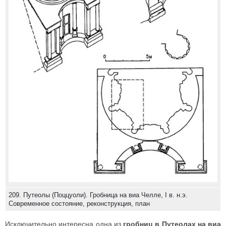
209. Путеолы (Поццуоли). Гробница на виа Челле, I в. н.э.
Современное состояние, реконструкция, план
Исключительно интересна одна из
гробниц в Путеолах на виа