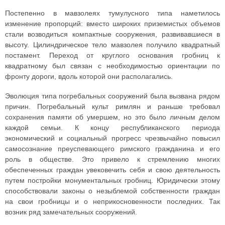
Постепенно в мавзолеях тумулусного типа наметилось
изменение пропорций: вместо широких приземистых объемов
стали возводиться компактные сооружения, развивавшиеся в
высоту. Цилиндрическое тело мавзолея получило квадратный
постамент. Переход от круглого основания гробниц к
квадратному был связан с необходимостью ориентации по
фронту дороги, вдоль которой они располагались.
Эволюция типа погребальных сооружений была вызвана рядом
причин. Погребальный культ римлян и раньше требовал
сохранения памяти об умершем, но это было личным делом
каждой семьи. К концу республиканского периода
экономический и социальный прогресс чрезвычайно повысил
самосознание преуспевающего римского гражданина и его
роль в обществе. Это привело к стремлению многих
обеспеченных граждан увековечить себя и свою деятельность
путем постройки монументальных гробниц. Юридически этому
способствовали законы о незыблемой собственности граждан
на свои гробницы и о неприкосновенности последних. Так
возник ряд замечательных сооружений.