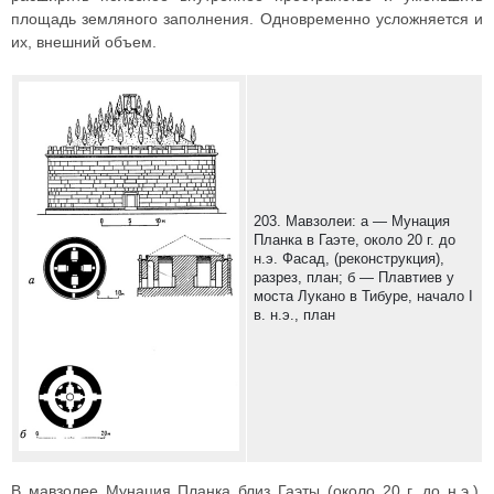
площадь земляного заполнения. Одновременно усложняется и
их, внешний объем.
203. Мавзолеи: а — Мунация
Планка в Гаэте, около 20 г. до
н.э. Фасад, (реконструкция),
разрез, план; б — Плавтиев у
моста Лукано в Тибуре, начало I
в. н.э., план
В мавзолее Мунация Планка близ Гаэты (около 20 г. до н.э.),