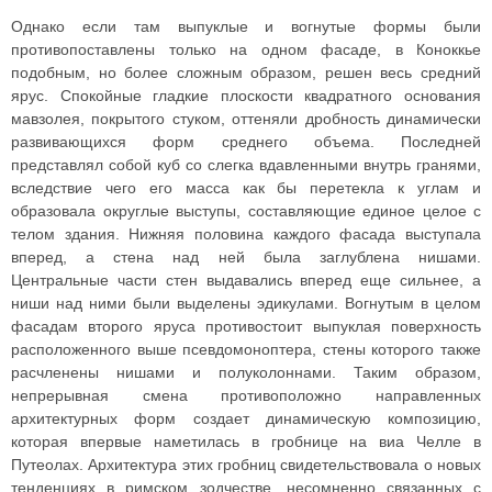
Однако если там выпуклые и вогнутые формы были
противопоставлены только на одном фасаде, в Коноккье
подобным, но более сложным образом, решен весь средний
ярус. Спокойные гладкие плоскости квадратного основания
мавзолея, покрытого стуком, оттеняли дробность динамически
развивающихся форм среднего объема. Последней
представлял собой куб со слегка вдавленными внутрь гранями,
вследствие чего его масса как бы перетекла к углам и
образовала округлые выступы, составляющие единое целое с
телом здания. Нижняя половина каждого фасада выступала
вперед, а стена над ней была заглублена нишами.
Центральные части стен выдавались вперед еще сильнее, а
ниши над ними были выделены эдикулами. Вогнутым в целом
фасадам второго яруса противостоит выпуклая поверхность
расположенного выше псевдомоноптера, стены которого также
расчленены нишами и полуколоннами. Таким образом,
непрерывная смена противоположно направленных
архитектурных форм создает динамическую композицию,
которая впервые наметилась в гробнице на виа Челле в
Путеолах. Архитектура этих гробниц свидетельствовала о новых
тенденциях в римском зодчестве, несомненно связанных с