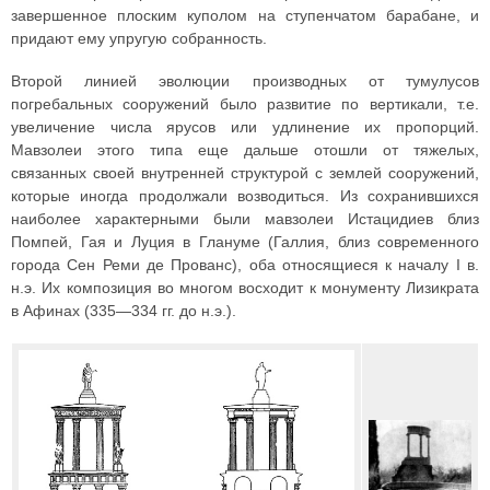
завершенное плоским куполом на ступенчатом барабане, и
придают ему упругую собранность.
Второй линией эволюции производных от тумулусов
погребальных сооружений было развитие по вертикали, т.е.
увеличение числа ярусов или удлинение их пропорций.
Мавзолеи этого типа еще дальше отошли от тяжелых,
связанных своей внутренней структурой с землей сооружений,
которые иногда продолжали возводиться. Из сохранившихся
наиболее характерными были мавзолеи Истацидиев близ
Помпей, Гая и Луция в Глануме (Галлия, близ современного
города Сен Реми де Прованс), оба относящиеся к началу I в.
н.э. Их композиция во многом восходит к монументу Лизикрата
в Афинах (335—334 гг. до н.э.).