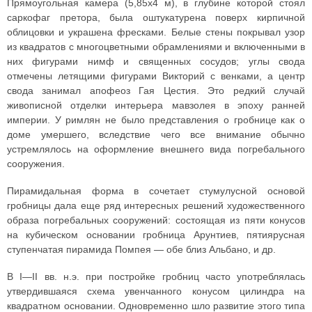
Прямоугольная камера (5,85x4 м), в глубине которой стоял
саркофаг претора, была оштукатурена поверх кирпичной
облицовки и украшена фресками. Белые стены покрывал узор
из квадратов с многоцветными обрамлениями и включенными в
них фигурами нимф и священных сосудов; углы свода
отмечены летящими фигурами Викторий с венками, а центр
свода занимал апофеоз Гая Цестия. Это редкий случай
живописной отделки интерьера мавзолея в эпоху ранней
империи. У римлян не было представления о гробнице как о
доме умершего, вследствие чего все внимание обычно
устремлялось на оформление внешнего вида погребального
сооружения.
Пирамидальная форма в сочетает стумулусной основой
гробницы дала еще ряд интересных решений художественного
образа погребальных сооружений: состоящая из пяти конусов
на кубическом основании гробница Арунтиев, пятиярусная
ступенчатая пирамида Помпея — обе близ Альбано, и др.
В I—II вв. н.э. при постройке гробниц часто употреблялась
утвердившаяся схема увенчанного конусом цилиндра на
квадратном основании. Одновременно шло развитие этого типа