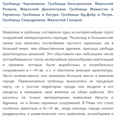
Гробница Черченниев
.
Гробница Кальвентиев
.
Мавзолей
Ромула
.
Мавзолей Диоклетиана
.
Гробница Мамастис в
Термессе.
Гробница в Катуре
.
Гробница Эд-Дейр в Петре
.
Гробница Секундиниев
.
Мавзолей Галерия
Мавзолеи и гробницы составляли одну из интереснейших групп
сооружений императорского периода. Поскольку в большинстве
своем они являлись постройками частного характера, им в
большей мере, чем общественным зданиям, присуща свобода
архитектурных решений. Это обусловило при небольшом числе
употреблявшихся типов необычайное разнообразие композиций
и приемов, которые были выработаны в погребальных
сооружениях в I—IV вв. н.э. и обогатили римскую архитектуру.
Чисто количественно они занимали большое место в римском
городе. Первоначально гробницы выносились за городскую
черту, но с ростом территории города они входили в его
пределы и оказывали свое влияние на облик районов. Это
касалось не только императорских мавзолеев Августа и
Адриана, но и более скромных сооружений. В Риме это стало
особенно заметным в III—IV вв., когда границы города сильно
раздвинулись и разветвленная сеть мавзолеев, колумбариев и