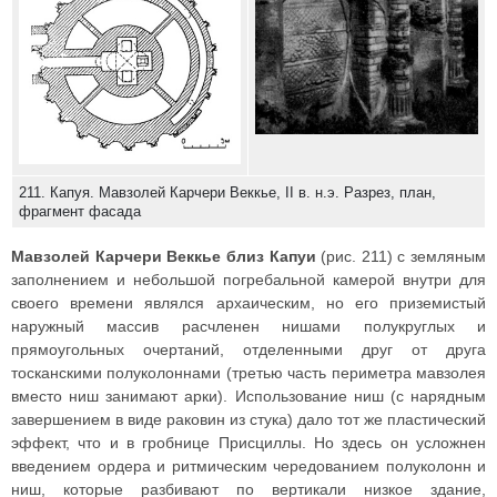
211. Капуя. Мавзолей Карчери Веккье, II в. н.э. Разрез, план,
фрагмент фасада
Мавзолей Карчери Веккье близ Капуи
(рис. 211) с земляным
заполнением и небольшой погребальной камерой внутри для
своего времени являлся архаическим, но его приземистый
наружный массив расчленен нишами полукруглых и
прямоугольных очертаний, отделенными друг от друга
тосканскими полуколоннами (третью часть периметра мавзолея
вместо ниш занимают арки). Использование ниш (с нарядным
завершением в виде раковин из стука) дало тот же пластический
эффект, что и в гробнице Присциллы. Но здесь он усложнен
введением ордера и ритмическим чередованием полуколонн и
ниш, которые разбивают по вертикали низкое здание,