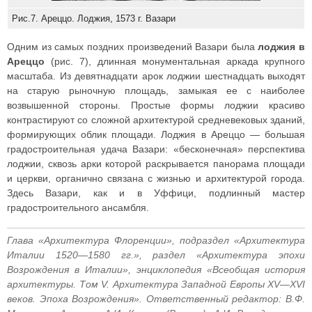
Рис.7. Ареццо. Лоджия, 1573 г. Вазари
Одним из самых поздних произведений Вазари была
лоджия в
Ареццо
(рис. 7), длинная монументальная аркада крупного
масштаба. Из девятнадцати арок лоджии шестнадцать выходят
на старую рыночную площадь, замыкая ее с наиболее
возвышенной стороны. Простые формы лоджии красиво
контрастируют со сложной архитектурой средневековых зданий,
формирующих облик площади. Лоджия в Ареццо — большая
градостроительная удача Вазари: «бесконечная» перспектива
лоджии, сквозь арки которой раскрывается панорама площади
и церкви, органично связана с жизнью и архитектурой города.
Здесь Вазари, как и в Уффици, подлинный мастер
градостроительного ансамбля.
Глава «Архитектура Флоренции», подраздел «Архитектура
Италии 1520—1580 гг.», раздел «Архитектура эпохи
Возрождения в Италии», энциклопедия «Всеобщая история
архитектуры. Том V. Архитектура Западной Европы XV—XVI
веков. Эпоха Возрождения». Ответственный редактор: В.Ф.