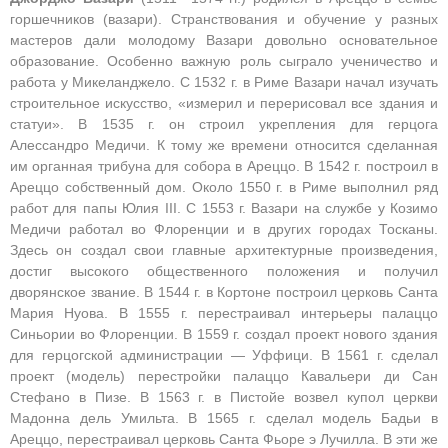
горшечников (вазари). Странствования и обучение у разных
мастеров дали молодому Вазари довольно основательное
образование. Особенно важную роль сыграло ученичество и
работа у Микеланджело. С 1532 г. в Риме Вазари начал изучать
строительное искусство, «измерил и перерисовал все здания и
статуи». В 1535 г. он строил укрепления для герцога
Алессандро Медичи. К тому же времени относится сделанная
им органная трибуна для собора в Ареццо. В 1542 г. построил в
Ареццо собственный дом. Около 1550 г. в Риме выполнил ряд
работ для папы Юлия III. С 1553 г. Вазари на службе у Козимо
Медичи работал во Флоренции и в других городах Тосканы.
Здесь он создал свои главные архитектурные произведения,
достиг высокого общественного положения и получил
дворянское звание. В 1544 г. в Кортоне построил церковь Санта
Мария Нуова. В 1555 г. перестраивал интерьеры палаццо
Синьории во Флоренции. В 1559 г. создал проект нового здания
для герцогской администрации — Уффици. В 1561 г. сделал
проект (модель) перестройки палаццо Кавальери ди Сан
Стефано в Пизе. В 1563 г. в Пистойе возвел купол церкви
Мадонна дель Умильта. В 1565 г. сделал модель Бадьи в
Ареццо, перестраивал церковь Санта Фьоре э Лучилла. В эти же