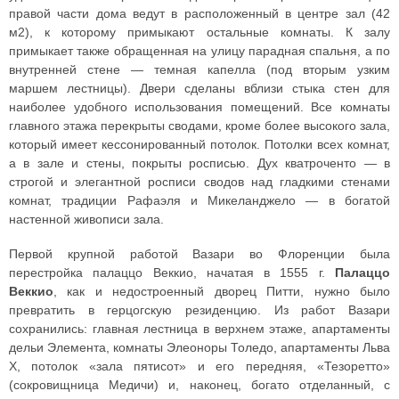
правой части дома ведут в расположенный в центре зал (42
м2), к которому примыкают остальные комнаты. К залу
примыкает также обращенная на улицу парадная спальня, а по
внутренней стене — темная капелла (под вторым узким
маршем лестницы). Двери сделаны вблизи стыка стен для
наиболее удобного использования помещений. Все комнаты
главного этажа перекрыты сводами, кроме более высокого зала,
который имеет кессонированный потолок. Потолки всех комнат,
а в зале и стены, покрыты росписью. Дух кватроченто — в
строгой и элегантной росписи сводов над гладкими стенами
комнат, традиции Рафаэля и Микеланджело — в богатой
настенной живописи зала.
Первой крупной работой Вазари во Флоренции была
перестройка палаццо Веккио, начатая в 1555 г.
Палаццо
Веккио
, как и недостроенный дворец Питти, нужно было
превратить в герцогскую резиденцию. Из работ Вазари
сохранились: главная лестница в верхнем этаже, апартаменты
дельи Элемента, комнаты Элеоноры Толедо, апартаменты Льва
X, потолок «зала пятисот» и его передняя, «Тезоретто»
(сокровищница Медичи) и, наконец, богато отделанный, с