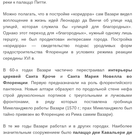
реки к палаццо Питти.
Можно полагать, что в постройке «коридора» сам Вазари видел
воплощение в жизнь идей Леонардо да Винчи об улице над
улицей, которая служила бы «улицей для благородных».
Однако этот переход для «благородных», нужный одному лишь
герцогу, не был продиктован интересами города. Постройка
«коридора» — свидетельство подчас уродливых форм
градостроительства Флоренции в условиях режима реакции
середины XVI в.
В 60-х годах Вазари частично перестраивал
интерьеры
церквей Санта Кроче
и
Санта Мария Новелла во
Флоренции
. Первую предназначали на роль флорентийского
пантеона. Новые алтари образуют по продольной стене нефа
строй двухколонных портиков с треугольными и лучковыми
фронтонами, в ряду которых поставлена гробница
Микеланджело работы Вазари (1570 г.; прах Микеланджело был
тайно привезен во Флоренцию из Рима самим Вазари).
В те же годы Вазари работал и в других городах. Наиболее
значительным сооружением было
палаццо деи Кавальери ди