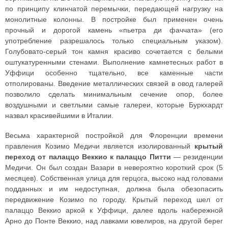
по принципу клинчатой перемычки, передающей нагрузку на
монолитные колонны. В постройке был применен очень
прочный и дорогой камень «пьетра ди фаччата» (его
употребление разрешалось только специальным указом).
Голубовато-серый тон камня красиво сочетается с белыми
оштукатуренными стенами. Выполнение камнетесных работ в
Уффици особенно тщательно, все каменные части
отполированы. Введение металлических связей в овод галерей
позволило сделать минимальным сечение опор, более
воздушными и светлыми самые галереи, которые Буркхардт
назвал красивейшими в Италии.
Весьма характерной постройкой для Флоренции времени
правления Козимо Медичи является изолированный
крытый
переход от палаццо Веккио к палаццо Питти
— резиденции
Медичи. Он был создан Вазари в невероятно короткий срок (5
месяцев). Собственная улица для герцога, высоко над головами
подданных и им недоступная, должна была обезопасить
передвижение Козимо по городу. Крытый переход шел от
палаццо Веккио аркой к Уффици, далее вдоль набережной
Арно до Понте Веккио, над лавками ювелиров, на другой берег