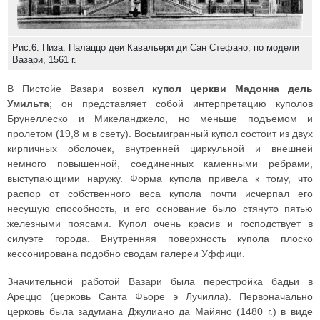
Рис.6. Пиза. Палаццо деи Кавальери ди Сан Стефано, по модели
Вазари, 1561 г.
В Пистойе Вазари возвел
купол церкви Мадонна дель
Умильта
; он представляет собой интерпретацию куполов
Брунеллеско и Микеланджело, но меньше подъемом и
пролетом (19,8 м в свету). Восьмигранный купол состоит из двух
кирпичных оболочек, внутренней циркульной и внешней
немного повышенной, соединенных каменными ребрами,
выступающими наружу. Форма купола привела к тому, что
распор от собственного веса купола почти исчерпал его
несущую способность, и его основание было стянуто пятью
железными поясами. Купол очень красив и господствует в
силуэте города. Внутренняя поверхность купола плоско
кессонирована подобно сводам галереи Уффици.
Значительной работой Вазари была перестройка бадьи в
Ареццо (церковь Санта Фьоре э Лучилла). Первоначально
церковь была задумана Джулиано да Майяно (1480 г.) в виде