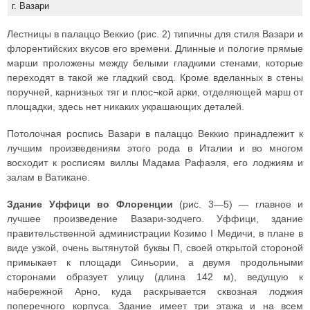
г. Вазари
Лестницы в палаццо Веккио (рис. 2) типичны для стиля Вазари и
флорентийских вкусов его времени. Длинные и пологие прямые
марши проложены между белыми гладкими стенами, которые
переходят в такой же гладкий свод. Кроме вделанных в стены
поручней, карнизных тяг и плос¬кой арки, отделяющей марш от
площадки, здесь нет никаких украшающих деталей.
Потолочная роспись Вазари в палаццо Веккио принадлежит к
лучшим произведениям этого рода в Италии и во многом
восходит к росписям виллы Мадама Рафаэля, его лоджиям и
залам в Ватикане.
Здание Уффици во Флоренции
(рис. 3—5) — главное и
лучшее произведение Вазари-зодчего. Уффици, здание
правительственной администрации Козимо I Медичи, в плане в
виде узкой, очень вытянутой буквы П, своей открытой стороной
примыкает к площади Синьории, а двумя продольными
сторонами образует улицу (длина 142 м), ведущую к
набережной Арно, куда раскрывается сквозная лоджия
поперечного корпуса. Здание имеет три этажа и на всем