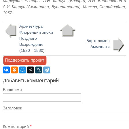
Маркузон. Авторы: А.И. Каплун (Вазари), А.И. Венедиктов и
А.И. Каплун (Амманати, Буонталенти). Москва, Стройиздат,
1967
Архитектура
Флоренции эпохи
Позднего
Бартоломео
Возрождения
Амманати
(1520—1580)
Добавить комментарий
Ваше имя
Заголовок
Комментарий
*