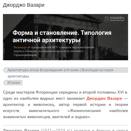
Джорджо Вазари
Архитектура эпохи Возрождения в Италии | Всеобщая история
архитектуры
Италия
Среди мастеров Флоренции середины и второй половины XVI в.
одно из наиболее видных мест занимает
Джорджо Вазари
—
архитектор и живописец, автор первой истории и теории
искусств, замечательного «Жизнеописания наиболее
знаменитых живописцев, ваятелей и зодчих».
Джорджо Вазари
(1511—1574 гг.) родился в Ареццо в семье