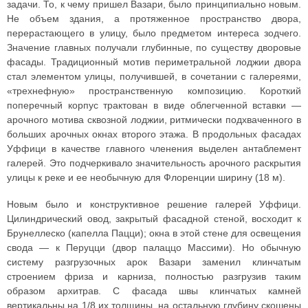
задачи. То, к чему пришел Вазари, было принципиально новым.
Не объем здания, а протяженное пространство двора,
перерастающего в улицу, было предметом интереса зодчего.
Значение главных получали глубинные, по существу дворовые
фасады. Традиционный мотив периметральной лоджии двора
стал элементом улицы, получившей, в сочетании с галереями,
«трехнефную» пространственную композицию. Короткий
поперечный корпус трактован в виде облегченной вставки —
арочного мотива сквозной лоджии, ритмически подхваченного в
больших арочных окнах второго этажа. В продольных фасадах
Уффици в качестве главного членения выделен антаблемент
галерей. Это подчеркивало значительность арочного раскрытия
улицы к реке и ее необычную для Флоренции ширину (18 м).
Новым было и конструктивное решение галерей Уффици.
Цилиндрический овод, закрытый фасадной стеной, восходит к
Брунеллеско (капелла Пацци); окна в этой стене для освещения
свода — к Перуцци (двор палаццо Массими). Но обычную
систему разгрузочных арок Вазари заменил клинчатым
строением фриза и карниза, полностью разгрузив таким
образом архитрав. С фасада швы клинчатых камней
вертикальны на 1/8 их толщины, на остальную глубину скошены