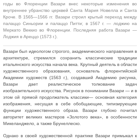
годы во Флоренции Вазари внес некоторые изменения во
внутреннее убранство церквей Санта Мария Новелла и Санта
Кроче. В 1565—1566 гг. Вазари строил крытый переход между
палаццо Синьории и палаццо Питти; в 1567 г. — лоджию на
Меркато Веккио во Флоренции. Последняя работа Вазари —
Лоджия в Ареццо (1573 г.).
Вазари был идеологом строгого, академического направления в
архитектуре, стремился сохранить классические традиции
итальянского искусства начала века. Крупный деятель в области
художественного образования, основатель флорентийской
Академии художеств (1563 г.), создавший Академию рисунка,
Вазари дает реалистическое толкование задач
изобразительного искусства. Рисунок в понимании Вазари — и в
этом ой прямой продолжатель классики— основная категория
изображения, несущая в себе обобщающие, типизирующие
функции художественного образа. Вазари глубоко почитал
авторитет великих мастеров «Золотого века», в особенности
Микеланджело, а также Брунеллеско.
Однако в своей художественной практике Вазари примыкал к