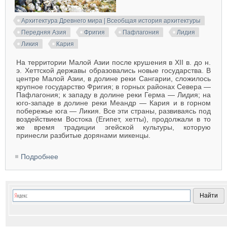
Архитектура Древнего мира | Всеобщая история архитектуры
Передняя Азия
Фригия
Пафлагония
Лидия
Ликия
Кария
На территории Малой Азии после крушения в XII в. до н.
э. Хеттской державы образовались новые государства. В
центре Малой Азии, в долине реки Сангарии, сложилось
крупное государство Фригия; в горных районах Севера —
Пафлагония; к западу в долине реки Герма — Лидия; на
юго-западе в долине реки Меандр — Кария и в горном
побережье юга — Ликия. Все эти страны, развиваясь под
воздействием Востока (Египет, хетты), продолжали в то
же время традиции эгейской культуры, которую
принесли разбитые дорянами микенцы.
Подробнее
о Архитектура Фригии, Пафлагонии, Лидии, Ликии
и Карии