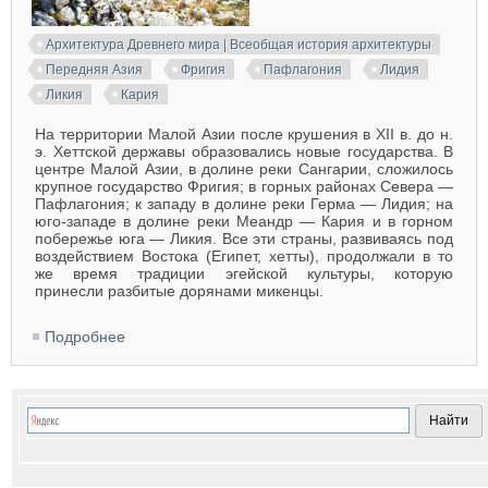
Архитектура Древнего мира | Всеобщая история архитектуры
Передняя Азия
Фригия
Пафлагония
Лидия
Ликия
Кария
На территории Малой Азии после крушения в XII в. до н.
э. Хеттской державы образовались новые государства. В
центре Малой Азии, в долине реки Сангарии, сложилось
крупное государство Фригия; в горных районах Севера —
Пафлагония; к западу в долине реки Герма — Лидия; на
юго-западе в долине реки Меандр — Кария и в горном
побережье юга — Ликия. Все эти страны, развиваясь под
воздействием Востока (Египет, хетты), продолжали в то
же время традиции эгейской культуры, которую
принесли разбитые дорянами микенцы.
Подробнее
о Архитектура Фригии, Пафлагонии, Лидии, Ликии
и Карии