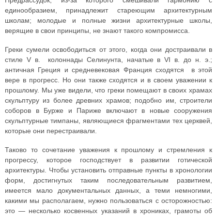
Предрассудок, из-за которого смешивали гармонию с
единообразием, принадлежит стареющим архитектурным
школам; молодые и полные жизни архитектурные школы,
верящие в свои принципы, не знают такого компромисса.
Греки сумели освободиться от этого, когда они достраивали в
стиле V в. колоннады Селинунта, начатые в VI в. до н. э.;
античная Греция и средневековая Франция сходятся в этой
вере в прогресс. Но они также сходятся и в своем уважении к
прошлому. Мы уже видели, что греки помещают в своих храмах
скульптуру из более древних храмов; подобно им, строители
соборов в Бурже и Париже включают в новые сооружения
скульптурные тимпаны, являющиеся фрагментами тех церквей,
которые они перестраивали.
Таково то сочетание уважения к прошлому и стремления к
прогрессу, которое господствует в развитии готической
архитектуры. Чтобы установить отправные пункты в хронологии
форм, достигнутых таким последовательным развитием,
имеется мало документальных данных, а теми немногими,
какими мы располагаем, нужно пользоваться с осторожностью:
это — несколько косвенных указаний в хрониках, грамоты об