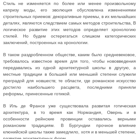
Стиль не изменяется по более или менее произвольному
капризу моды, его эволюция обусловлена изменениями
строительных приемов: декоративные приемы, в их мельчайших
деталях, являются следствием самых методов строительства, В
логическое развитие этих методов определяет хронологию
стилей. Но будем остерегаться слишком категорических
заключений, построенных на хронологии.
В таком раздробленном обществе, каким было средневековое,
требовалось известное время для того, чтобы нововведения
передавались из одной архитектурной школы в другую, а
местные традиции в большей или меньшей степени служили
преградой для новшеств; те области, где романское искусство
достигло наибольшего расцвета, последними приняли
реформы, принесенные готикой.
В Иль де Франсе уже существовала развитая готическая
архитектура, в то время как Нормандия, Овернь и в
особенности рейнские провинции оставались верными
романским традициям. В Бургундии прочное влияние
клюнийской школы также замедлило, хотя и в меньшей степени,
развитие архитектурных форм.