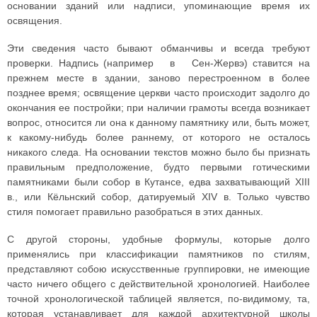
основании зданий или надписи, упоминающие время их
освящения.
Эти сведения часто бывают обманчивы и всегда требуют
проверки. Надпись (например в Сен-Жервэ) ставится на
прежнем месте в здании, заново перестроенном в более
позднее время; освящение церкви часто происходит задолго до
окончания ее постройки; при наличии грамоты всегда возникает
вопрос, относится ли она к данному памятнику или, быть может,
к какому-нибудь более раннему, от которого не осталось
никакого следа. На основании текстов можно было бы признать
правильным предположение, будто первыми готическими
памятниками были собор в Кутансе, едва захватывающий XIII
в., или Кёльнский собор, датируемый XIV в. Только чувство
стиля помогает правильно разобраться в этих данных.
С другой стороны, удобные формулы, которые долго
применялись при классификации памятников по стилям,
представляют собою искусственные группировки, не имеющие
часто ничего общего с действительной хронологией. Наиболее
точной хронологической таблицей является, по-видимому, та,
которая устанавливает для каждой архитектурной школы