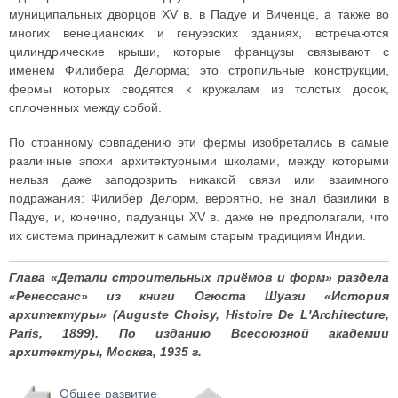
муниципальных дворцов XV в. в Падуе и Виченце, а также во
многих венецианских и генуэзских зданиях, встречаются
цилиндрические крыши, которые французы связывают с
именем Филибера Делорма; это стропильные конструкции,
фермы которых сводятся к кружалам из толстых досок,
сплоченных между собой.
По странному совпадению эти фермы изобретались в самые
различные эпохи архитектурными школами, между которыми
нельзя даже заподозрить никакой связи или взаимного
подражания: Филибер Делорм, вероятно, не знал базилики в
Падуе, и, конечно, падуанцы XV в. даже не предполагали, что
их система принадлежит к самым старым традициям Индии.
Глава «Детали строительных приёмов и форм» раздела
«Ренессанс» из книги Огюста Шуази «История
архитектуры» (Auguste Choisy, Histoire De L'Architecture,
Paris, 1899). По изданию Всесоюзной академии
архитектуры, Москва, 1935 г.
Общее развитие