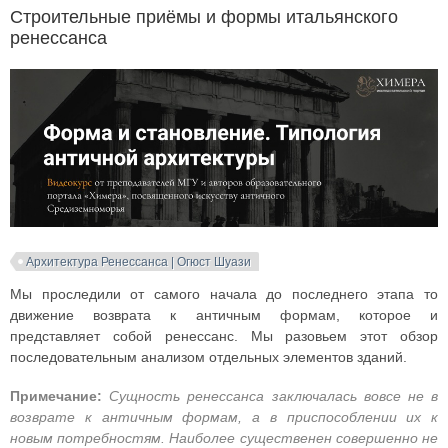
Строительные приёмы и формы итальянского
ренессанса
Архитектура Ренессанса | Огюст Шуази
Мы проследили от самого начала до последнего этапа то
движение возврата к античным формам, которое и
представляет собой ренессанс. Мы разовьем этот обзор
последовательным анализом отдельных элементов зданий.
Примечание:
Сущность ренессанса заключалась вовсе не в
возврате к античным формам, а в приспособлении их к
новым потребностям. Наиболее существенен совершенно не