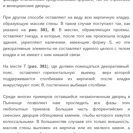
и венецианские дворцы.
При другом способе оставляют на виду всю кирпичную кладку,
образующую массив стены. В таком случае поступают так, как
указано на
рис. 381, В
. В местах, обрамляющих проемы,
оставляют гнезда, в которые, после того как произошла осадка
здания, укрепляют наличники, имеющие форму S, но эти
декоративные элементы не составляют единого целого с телом
кладки и не имеют с ним никакой связи.
На месте Т (
рис. 381
), где должен помещаться декоративный
пояс, оставляют горизонтальную выемку, верх которой
поддерживается столбиками из кирпичей; после кладки
инкрустируют пояс В, постепенно выбивая столбики.
Среди многих примеров оставшийся незаконченным дворец в
Пьяченце позволяет нам проследить все фазы этих
любопытных приемов. Большая часть флорентийских и
сиенских дворцов облицована камнем, глыбы которого кажутся
колоссальными. В большинстве случаев это только внешность:
массив стены выложен из кирпича или из мелкого камня, а