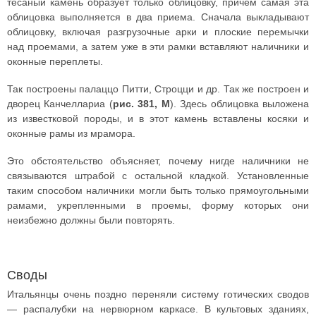
тесаный камень образует только облицовку, причем самая эта
облицовка выполняется в два приема. Сначала выкладывают
облицовку, включая разгрузочные арки и плоские перемычки
над проемами, а затем уже в эти рамки вставляют наличники и
оконные переплеты.
Так построены палаццо Питти, Строцци и др. Так же построен и
дворец Канчеллариа (
рис. 381, М
). Здесь облицовка выложена
из известковой породы, и в этот камень вставлены косяки и
оконные рамы из мрамора.
Это обстоятельство объясняет, почему нигде наличники не
связываются штрабой с остальной кладкой. Установленные
таким способом наличники могли быть только прямоугольными
рамами, укрепленными в проемы, форму которых они
неизбежно должны были повторять.
Своды
Итальянцы очень поздно переняли систему готических сводов
— распалубки на нервюрном каркасе. В культовых зданиях,