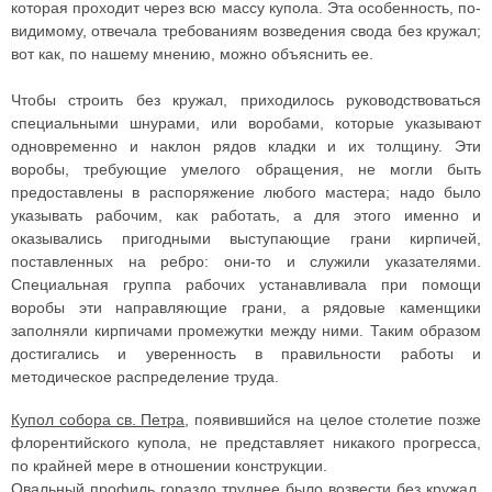
которая проходит через всю массу купола. Эта особенность, по-
видимому, отвечала требованиям возведения свода без кружал;
вот как, по нашему мнению, можно объяснить ее.
Чтобы строить без кружал, приходилось руководствоваться
специальными шнурами, или воробами, которые указывают
одновременно и наклон рядов кладки и их толщину. Эти
воробы, требующие умелого обращения, не могли быть
предоставлены в распоряжение любого мастера; надо было
указывать рабочим, как работать, а для этого именно и
оказывались пригодными выступающие грани кирпичей,
поставленных на ребро: они-то и служили указателями.
Специальная группа рабочих устанавливала при помощи
воробы эти направляющие грани, а рядовые каменщики
заполняли кирпичами промежутки между ними. Таким образом
достигались и уверенность в правильности работы и
методическое распределение труда.
Купол собора св. Петра
, появившийся на целое столетие позже
флорентийского купола, не представляет никакого прогресса,
по крайней мере в отношении конструкции.
Овальный профиль гораздо труднее было возвести без кружал,