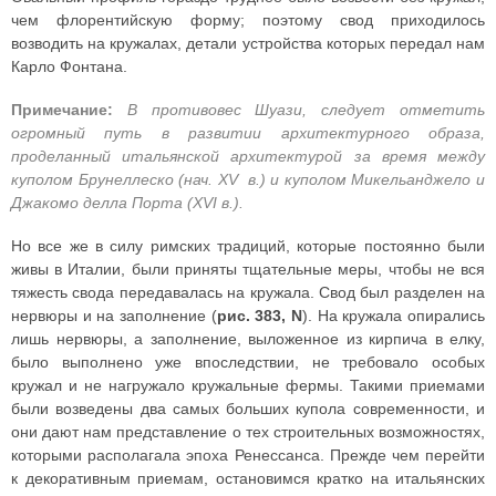
чем флорентийскую форму; поэтому свод приходилось
возводить на кружалах, детали устройства которых передал нам
Карло Фонтана.
Примечание:
В противовес Шуази, следует отметить
огромный путь в развитии архитектурного образа,
проделанный итальянской архитектурой за время между
куполом Брунеллеско (нач. XV в.) и куполом Микельанджело и
Джакомо делла Порта (XVI в.).
Но все же в силу римских традиций, которые постоянно были
живы в Италии, были приняты тщательные меры, чтобы не вся
тяжесть свода передавалась на кружала. Свод был разделен на
нервюры и на заполнение (
рис. 383, N
). На кружала опирались
лишь нервюры, а заполнение, выложенное из кирпича в елку,
было выполнено уже впоследствии, не требовало особых
кружал и не нагружало кружальные фермы. Такими приемами
были возведены два самых больших купола современности, и
они дают нам представление о тех строительных возможностях,
которыми располагала эпоха Ренессанса. Прежде чем перейти
к декоративным приемам, остановимся кратко на итальянских