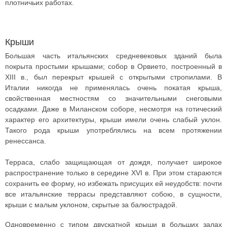
плотничьих работах.
Крыши
Большая часть итальянских средневековых зданий была
покрыта простыми крышами; собор в Орвието, построенный в
XIII в., был перекрыт крышей с открытыми стропилами. В
Италии никогда не применялась очень покатая крыша,
свойственная местностям со значительными снеговыми
осадками. Даже в Миланском соборе, несмотря на готический
характер его архитектуры, крыши имели очень слабый уклон.
Такого рода крыши употреблялись на всем протяжении
ренессанса.
Терраса, слабо защищающая от дождя, получает широкое
распространение только в середине XVI в. При этом стараются
сохранить ее форму, но избежать присущих ей неудобств: почти
все итальянские террасы представляют собою, в сущности,
крыши с малым уклоном, скрытые за балюстрадой.
Одновременно с типом двускатной крыши в больших залах