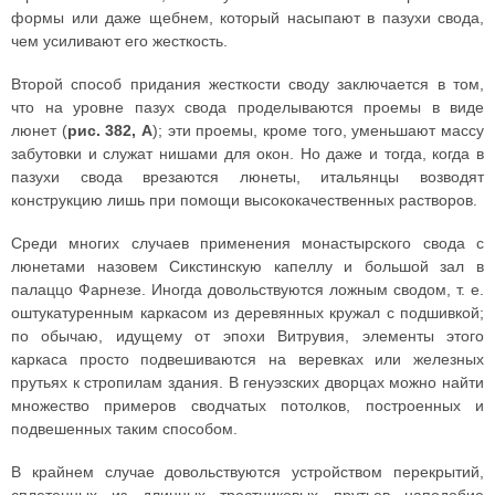
формы или даже щебнем, который насыпают в пазухи свода,
чем усиливают его жесткость.
Второй способ придания жесткости своду заключается в том,
что на уровне пазух свода проделываются проемы в виде
люнет (
рис. 382, А
); эти проемы, кроме того, уменьшают массу
забутовки и служат нишами для окон. Но даже и тогда, когда в
пазухи свода врезаются люнеты, итальянцы возводят
конструкцию лишь при помощи высококачественных растворов.
Среди многих случаев применения монастырского свода с
люнетами назовем Сикстинскую капеллу и большой зал в
палаццо Фарнезе. Иногда довольствуются ложным сводом, т. е.
оштукатуренным каркасом из деревянных кружал с подшивкой;
по обычаю, идущему от эпохи Витрувия, элементы этого
каркаса просто подвешиваются на веревках или железных
прутьях к стропилам здания. В генуэзских дворцах можно найти
множество примеров сводчатых потолков, построенных и
подвешенных таким способом.
В крайнем случае довольствуются устройством перекрытий,