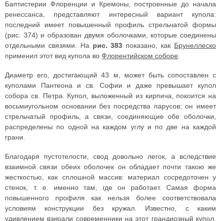
Баптистерии Флоренции и Кремоны, построенные до начала
ренессанса, представляют интересный вариант купола:
последний имеет повышенный профиль стрельчатой формы
(рис. 374) и образован двумя оболочками, которые соединены
отдельными связями. На
рис. 383
показано, как
Брунеллеско
применил этот вид купола во
Флорентийском соборе
.
Диаметр его, достигающий 43 м, может быть сопоставлен с
куполами Пантеона и св. Софии и даже превышает купол
собора св. Петра. Купол, выложенный из кирпича, покоится на
восьмиугольном основании без посредства парусов; он имеет
стрельчатый профиль, а связи, соединяющие обе оболочки,
распределены по одной на каждом углу и по две на каждой
грани.
Благодаря пустотелости, свод довольно легок, а вследствие
взаимной связи обеих оболочек он обладает почти такою же
жесткостью, как сплошной массив: материал сосредоточен у
стенок, т. е. именно там, где он работает. Самая форма
повышенного профиля как нельзя более соответствовала
условиям конструкции без кружал. Известно, с каким
удивлением взирали современники на этот грандиозный купол,