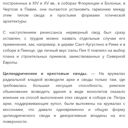
построенных в XIV и XV вв., в соборах Флоренции и Болоньи, в
Чертозе в Павии, они пытаются установить гармонию между
этим типом свода и простыми формами готической
архитектуры.
С наступлением ренессанса нервюрный свод был сразу
оставлен; с трудом можно назвать отдельные случаи его
применения, как, например, в церкви Сант-Аугустино в Риме и в
соборе в Пиенце, где личный вкус папы Пия II повлиял на выбор
плана и строительных приемов, заимствованных у Северной
Европы.
Цилиндрические и крестовые своды.
— На кружалах
радиальной кладкой возводили арки и своды только там, где
требовалась большая несущая способность; римское
обыкновение возводить здания в виде монолитов оказало
влияние на способ выполнения этих сводов: в соборе св. Петра
арки, поддерживающие купол, были выложены на кружалах с
кессонами, что давало одновременно и общую форму
цилиндрического свода и декоративные впадины на его
поверхности.