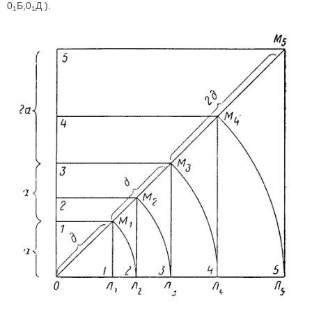
0
Б,0
Д ).
1
1