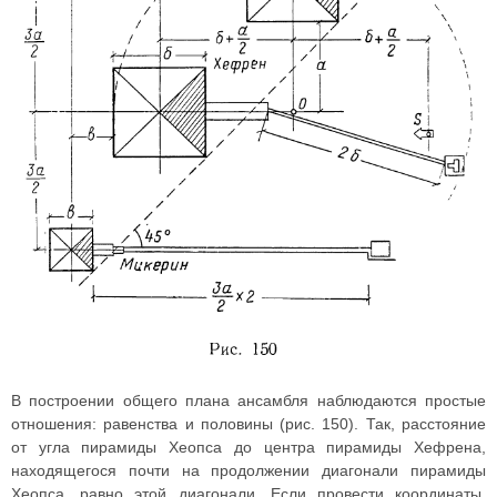
В построении общего плана ансамбля наблюдаются простые
отношения: равенства и половины (рис. 150). Так, расстояние
от угла пирамиды Хеопса до центра пирамиды Хефрена,
находящегося почти на продолжении диагонали пирамиды
Хеопса, равно этой диагонали. Если провести координаты,