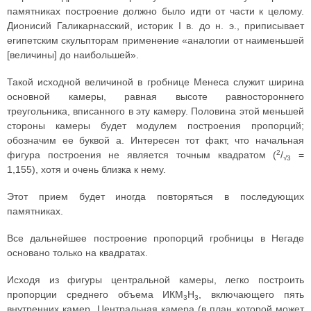
памятниках построение должно было идти от части к целому.
Дионисий Галикарнасский, историк I в. до н. э., приписывает
египетским скульпторам применение «аналогии от наименьшей
[величины] до наибольшей».
Такой исходной величиной в гробнице Менеса служит ширина
основной камеры, равная высоте равностороннего
треугольника, вписанного в эту камеру. Половина этой меньшей
стороны камеры будет модулем построения пропорций;
обозначим ее буквой а. Интересен тот факт, что начальная
2
фигура построения не является точным квадратом (
/
=
√3
1,155), хотя и очень близка к нему.
Этот прием будет иногда повторяться в последующих
памятниках.
Все дальнейшее построение пропорций гробницы в Негаде
основано только на квадратах.
Исходя из фигуры центральной камеры, легко построить
пропорции среднего объема ИКМ
Н
, включающего пять
3
3
внутренних камер. Центральная камера (в план которой может