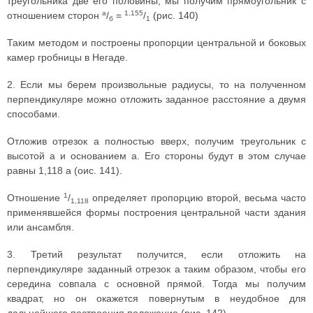
треугольника две его половины, мы получим прямоугольник с
а
1,155
отношением сторон
/
=
/
(рис. 140)
б
1
Таким методом и построены пропорции центральной и боковых
камер гробницы в Негаде.
2. Если мы берем произвольные радиусы, то на полученном
перпендикуляре можно отложить заданное расстояние а двумя
способами.
Отложив отрезок а полностью вверх, получим треугольник с
высотой а и основанием а. Его стороны будут в этом случае
равны 1,118 а (оис. 141).
1
Отношение
/
определяет пропорцию второй, весьма часто
1,118
применявшейся формы построения центральной части здания
или ансамбля.
3. Третий результат получится, если отложить на
перпендикуляре заданный отрезок а таким образом, чтобы его
середина совпала с основной прямой. Тогда мы получим
квадрат, но он окажется повернутым в неудобное для