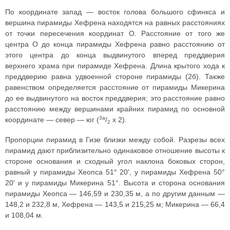
По координате запад — восток голова большого сфинкса и
вершина пирамиды Хефрена находятся на равных расстояниях
от точки пересечения координат О. Расстояние от того же
центра О до конца пирамиды Хефрена равно расстоянию от
этого центра до конца выдвинутого вперед преддверия
верхнего храма при пирамиде Хефрена. Длина крытого хода к
преддверию равна удвоенной стороне пирамиды (2б). Также
равенством определяется расстояние от пирамиды Микерина
до ее выдвинутого на восток преддверия; это расстояние равно
расстоянию между вершинами крайних пирамид по основной
3а
координате — север — юг (
/
х 2).
2
Пропорции пирамид в Гизе близки между собой. Разрезы всех
пирамид дают приблизительно одинаковое отношение высоты к
стороне основания и сходный угол наклона боковых сторон,
равный у пирамиды Хеопса 51° 20', у пирамиды Хефрена 50°
20' и у пирамиды Микерина 51°. Высота и сторона основания
пирамиды Хеопса — 146,59 и 230,35 м, а по другим данным —
148,2 и 232,8 м, Хефрена — 143,5 и 215,25 м; Микерина — 66,4
и 108,04 м.