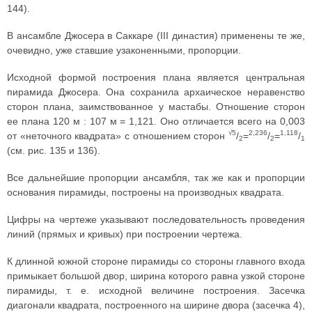
144).
В ансамбле Джосера в Саккаре (III династия) применены те же,
очевидно, уже ставшие узаконенными, пропорции.
Исходной формой построения плана является центральная
пирамида Джосера. Она сохранила архаическое неравенство
сторон плана, заимствованное у мастабы. Отношение сторон
ее плана 120 м : 107 м = 1,121. Оно отличается всего на 0,003
√5
2,236
1,118
от «неточного квадрата» с отношением сторон
/
=
/
=
/
2
2
1
(см. рис. 135 и 136).
Все дальнейшие пропорции ансамбля, так же как и пропорции
основания пирамиды, построены на производных квадрата.
Цифры на чертеже указывают последовательность проведения
линий (прямых и кривых) при построении чертежа.
К длинной южной стороне пирамиды со стороны главного входа
примыкает большой двор, ширина которого равна узкой стороне
пирамиды, т. е. исходной величине построения. Засечка
диагонали квадрата, построенного на ширине двора (засечка 4),