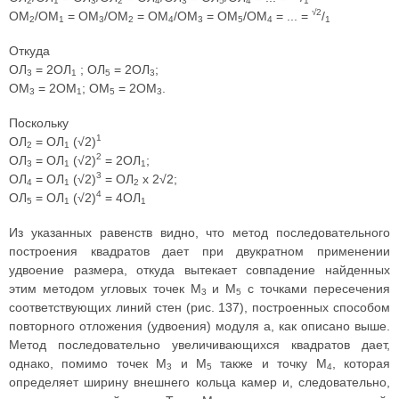
2
1
3
2
4
3
5
4
1
√2
ОМ
/ОМ
= ОМ
/ОМ
= ОМ
/ОМ
= ОМ
/ОМ
= ... =
/
2
1
3
2
4
3
5
4
1
Откуда
ОЛ
= 2ОЛ
; ОЛ
= 2ОЛ
;
3
1
5
3
ОМ
= 2ОМ
; ОM
= 2ОM
.
3
1
5
3
Поскольку
1
OЛ
= OЛ
(√2)
2
1
2
ОЛ
= ОЛ
(√2)
= 2ОЛ
;
3
1
1
3
ОЛ
= ОЛ
(√2)
= ОЛ
х 2√2;
4
1
2
4
ОЛ
= ОЛ
(√2)
= 4ОЛ
5
1
1
Из указанных равенств видно, что метод последовательного
построения квадратов дает при двукратном применении
удвоение размера, откуда вытекает совпадение найденных
этим методом угловых точек М
и М
с точками пересечения
3
5
соответствующих линий стен (рис. 137), построенных способом
повторного отложения (удвоения) модуля а, как описано выше.
Метод последовательно увеличивающихся квадратов дает,
однако, помимо точек М
и М
также и точку М
, которая
3
5
4
определяет ширину внешнего кольца камер и, следовательно,