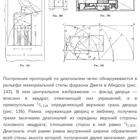
Построение пропорций по диагоналям четко обнаруживается в
рельефе мемориальной стелы фараона Джета в Абидосе (рис.
143). В нем центральное изображение — фасад дворца —
вписано в квадрат, отмечающий низ украшений, и в
1
прямоугольник
/
определяющий верхнюю грань дворца
1,118
(рис. 136). Рамка, окружающая дворец и эмблему, получена
тремя засечками диагоналей из середины верхней стороны
1
основного квадрата; отношение сторон в ней равно
/
.
1,802
Диагональ этой рамки равна внутренней ширине обрамления
всей стены, высота которой, полученная двумя засечками, дает