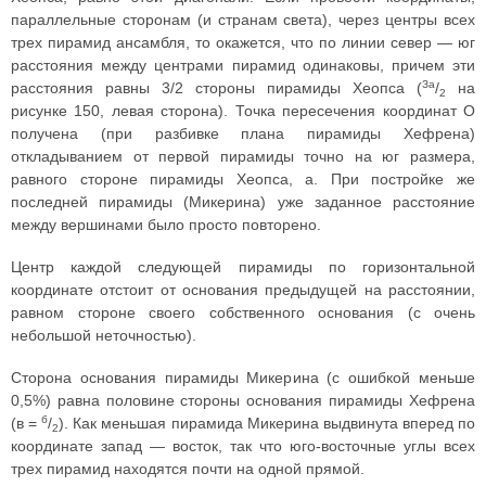
параллельные сторонам (и странам света), через центры всех
трех пирамид ансамбля, то окажется, что по линии север — юг
расстояния между центрами пирамид одинаковы, причем эти
За
расстояния равны 3/2 стороны пирамиды Хеопса (
/
на
2
рисунке 150, левая сторона). Точка пересечения координат О
получена (при разбивке плана пирамиды Хефрена)
откладыванием от первой пирамиды точно на юг размера,
равного стороне пирамиды Хеопса, а. При постройке же
последней пирамиды (Микерина) уже заданное расстояние
между вершинами было просто повторено.
Центр каждой следующей пирамиды по горизонтальной
координате отстоит от основания предыдущей на расстоянии,
равном стороне своего собственного основания (с очень
небольшой неточностью).
Сторона основания пирамиды Микерина (с ошибкой меньше
0,5%) равна половине стороны основания пирамиды Хефрена
б
(в =
/
). Как меньшая пирамида Микерина выдвинута вперед по
2
координате запад — восток, так что юго-восточные углы всех
трех пирамид находятся почти на одной прямой.