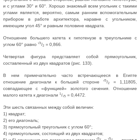
и с углами 30° и 60°. Хорошо знакомый всем угольник с такими
углами является, вероятно, самым ранним вспомогательным
прибором в работе архитектора, наравне с угольником,
имеющим угол 45° и равным половине квадрата.
Отношение большего катета к гипотенузе в треугольнике с
√3
углом 60° равно
/
= 0,866.
2
Четвертая фигура представляет собой прямоугольник,
составленный из двух квадратов (рис. 133).
В нем примечательно часто встречающееся в Египте
√5
отношение диагонали к большей стороне
/
= 1,11805,
2
совпадающее с «функцией» золотого сечения. Отношение
1
малого катета к диагонали
/
= 0,4472.
√5
Эти шесть связанных между собой величин:
1) квадрат;
2) его диагональ;
3) прямоугольный треугольник с углом 60°;
4) прямоугольник, состоящий из двух квадратов;
√5
√5
5) и 6) отношения его диагонали к сторонам
/
и
/
— лежат в