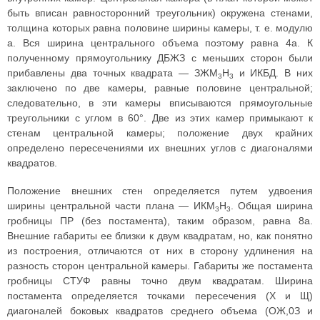
быть вписан равносторонний треугольник) окружена стенами,
толщина которых равна половине ширины камеры, т. е. модулю
а. Вся ширина центрального объема поэтому равна 4а. К
полученному прямоугольнику ДБЖЗ с меньших сторон были
прибавлены два точных квадрата — ЗЖМ
Н
и ИКБД. В них
3
3
заключено по две камеры, равные половине центральной;
следовательно, в эти камеры вписываются прямоугольные
треугольники с углом в 60°. Две из этих камер примыкают к
стенам центральной камеры; положение двух крайних
определено пересечениями их внешних углов с диагоналями
квадратов.
Положение внешних стен определяется путем удвоения
ширины центральной части плана — ИКМ
Н
. Общая ширина
3
3
гробницы ПР (без постамента), таким образом, равна 8а.
Внешние габариты ее близки к двум квадратам, но, как понятно
из построения, отличаются от них в сторону удлинения на
разность сторон центральной камеры. Габариты же постамента
гробницы СТУФ равны точно двум квадратам. Ширина
постамента определяется точками пересечения (X и Щ)
диагоналей боковых квадратов среднего объема (ОЖ,0З и