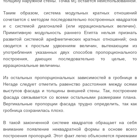
толщину наружной стены. Точка М
остается неиспользованной.
2
Таким образом, система модульных кратных отношений
сочетается с методом последовательно построенных квадратов
и с системой диагоналей (или иррациональных величин).
Примитивную модульность раннего Египта нельзя признать
развитой системой арифметических кратных отношений; она
сводится к простым удвоениям величин, вытекающим из
употребления указанных двух способов пропорционального
построения, дающих последовательно то целые, то
иррациональные величины.
Из остальных пропорциональных зависимостей в гробнице в
Негаде следует отметить равенство расстояния между осями
выступов фасада и толщины внешней стены. Так, построение
фасада связывается со всеми остальными размерами плана.
Вертикальные пропорции фасада трудно определить, так как
гробница сохранилась плохо.
В такой законченной системе квадратов обращает на себя
внимание появление неквадратной формы в основе всего
построения пропорций. Этот факт легко объясняется приемами