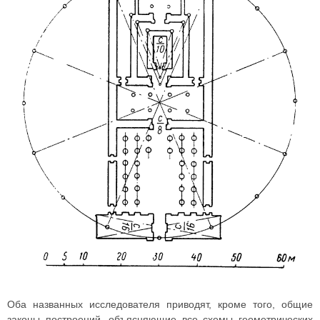
Оба названных исследователя приводят, кроме того, общие
законы построений, объясняющие все схемы геометрических