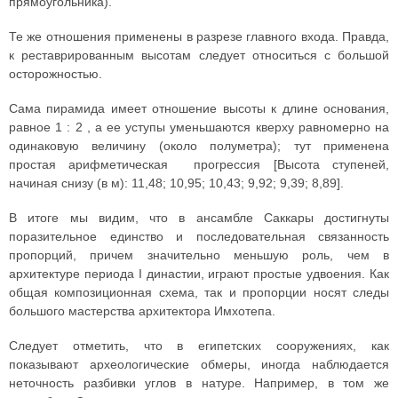
прямоугольника).
Те же отношения применены в разрезе главного входа. Правда,
к реставрированным высотам следует относиться с большой
осторожностью.
Сама пирамида имеет отношение высоты к длине основания,
равное 1 : 2 , а ее уступы уменьшаются кверху равномерно на
одинаковую величину (около полуметра); тут применена
простая арифметическая прогрессия [Высота ступеней,
начиная снизу (в м): 11,48; 10,95; 10,43; 9,92; 9,39; 8,89].
В итоге мы видим, что в ансамбле Саккары достигнуты
поразительное единство и последовательная связанность
пропорций, причем значительно меньшую роль, чем в
архитектуре периода I династии, играют простые удвоения. Как
общая композиционная схема, так и пропорции носят следы
большого мастерства архитектора Имхотепа.
Следует отметить, что в египетских сооружениях, как
показывают археологические обмеры, иногда наблюдается
неточность разбивки углов в натуре. Например, в том же