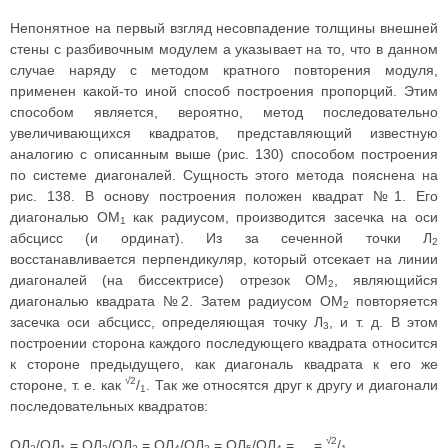
Непонятное на первый взгляд несовпадение толщины внешней
стены с разбивочным модулем а указывает на то, что в данном
случае наряду с методом кратного повторения модуля,
применен какой-то иной способ построения пропорций. Этим
способом является, вероятно, метод последовательно
увеличивающихся квадратов, представляющий известную
аналогию с описанным выше (рис. 130) способом построения
по системе диагоналей. Сущность этого метода пояснена на
рис. 138. В основу построения положен квадрат №1. Его
диагональю ОМ
как радиусом, производится засечка на оси
1
абсцисс (и ординат). Из за сеченной точки Л
2
восстанавливается перпендикуляр, который отсекает на линии
диагоналей (на биссектрисе) отрезок ОМ
, являющийся
2
диагональю квадрата №2. Затем радиусом ОМ
повторяется
2
засечка оси абсцисс, определяющая точку Л
, и т. д. В этом
3
построении сторона каждого последующего квадрата относится
к стороне предыдущего, как диагональ квадрата к его же
√2
стороне, т. е. как
/
. Так же относятся друг к другу и диагонали
1
последовательных квадратов:
√2
ОЛ
/ОЛ
= ОЛ
/ОЛ
= ОЛ
/ОЛ
= ОЛ
/ОЛ
= ... =
/