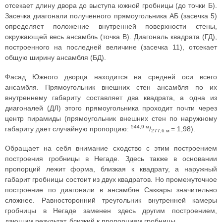
отсекает длину двора до выступа южной гробницы (до точки Б).
Засечка диагонали полученного прямоугольника АБ (засечка 5)
определяет положение внутренней поверхности стены,
окружающей весь ансамбль (точка В). Диагональ квадрата (ГД),
построенного на последней величине (засечка 11), отсекает
общую ширину ансамбля (БД).
Фасад Южного дворца находится на средней оси всего
ансамбля. Прямоугольник внешних стен ансамбля по их
внутреннему габариту составляет два квадрата, а одна из
диагоналей (ДЛ) этого прямоугольника проходит почти через
центр пирамиды (прямоугольник внешних стен по наружному
544,9 м
габариту дает случайную пропорцию:
/
= 1,98).
277,6 м
Обращает на себя внимание сходство с этим построением
построения гробницы в Негаде. Здесь также в основании
пропорций лежит форма, близкая к квадрату, а наружный
габарит гробницы состоит из двух квадратов. Но промежуточное
построение по диагонали в ансамбле Саккары значительно
сложнее. Равносторонний треугольник внутренней камеры
гробницы в Негаде заменен здесь другим построением,
дающим результат, близкий к пропорциям гробницы.