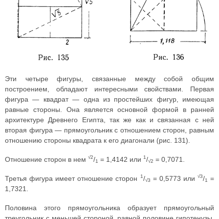
Эти четыре фигуры, связанные между собой общим
построением, обладают интересными свойствами. Первая
фигура — квадрат — одна из простейших фигур, имеющая
равные стороны. Она является основной формой в ранней
архитектуре Древнего Египта, так же как и связанная с ней
вторая фигура — прямоугольник с отношением сторон, равным
отношению стороны квадрата к его диагонали (рис. 131).
√2
1
Отношение сторон в нем
/
= 1,4142 или
/
= 0,7071.
1
√2
1
√3
Третья фигура имеет отношение сторон
/
= 0,5773 или
/
=
√3
1
1,7321.
Половина этого прямоугольника образует прямоугольный
треугольник с меньшей стороной, равной половине гипотенузы,