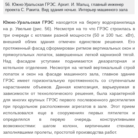
56. Южно-Уральская ГРЭС. Архит. И. Мальц, главный инженер
проекта С. Ракита. Вид здания ночью. Интерьер машинного зала
Южно-Уральская ГРЭС
находится на берегу водохранилища
на р. Увельке (рис. 56). Несмотря на то что ГРЭС строилась в
три очереди с котлами разной мощности (50 и 100 тыс. кВт),
внешний облик здания отмечен единством решения. Его
протяженный фасад сформирован ритмом вертикальных окон и
прямоугольных лопаток, завершенных легкой карнизной тягой.
Над фасадом уступами поднимаются деаэраторная и
котельное отделение. Несмотря на четкий вертикальный строй
лопаток и окон на фасаде машинного зала, главное здание
ГРЭС имеет горизонтальную протяженность со ступенчатым
нарастанием объемов. Данная композиция, варьируемая в
зависимости от технологического решения, была характерной
для многих крупных ГРЭС первого послевоенного десятилетия
при продольном расположении агрегатов в зале. Этот прием
использовался еще в сооружениях первых пятилеток и
определялся в первую очередь конструктивными
возможностями: шагом колонн, кирпичными стенами,
заполнявшими пролеты, простотой производства работ.