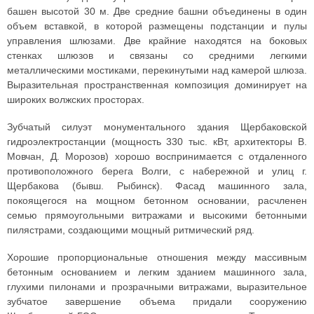
башен высотой 30 м. Две средние башни объединены в один
объем вставкой, в которой размещены подстанции и пулы
управления шлюзами. Две крайние находятся на боковых
стенках шлюзов и связаны со средними легкими
металлическими мостиками, перекинутыми над камерой шлюза.
Выразительная пространственная композиция доминирует на
широких волжских просторах.
Зубчатый силуэт монументального здания Щербаковской
гидроэлектростанции (мощность 330 тыс. кВт, архитекторы В.
Мовчан, Д. Морозов) хорошо воспринимается с отдаленного
противоположного берега Волги, с набережной и улиц г.
Щербакова (бывш. Рыбинск). Фасад машинного зала,
покоящегося на мощном бетонном основании, расчленен
семью прямоугольными витражами и высокими бетонными
пилястрами, создающими мощный ритмический ряд.
Хорошие пропорциональные отношения между массивным
бетонным основанием и легким зданием машинного зала,
глухими пилонами и прозрачными витражами, выразительное
зубчатое завершение объема придали сооружению