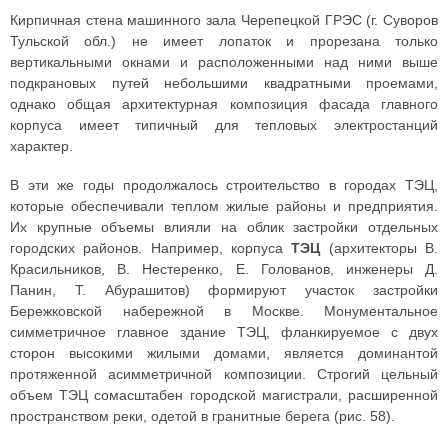
Кирпичная стена машинного зала Черепецкой ГРЭС (г. Суворов
Тульской обл.) не имеет лопаток и прорезана только
вертикальными окнами и расположенными над ними выше
подкрановых путей небольшими квадратными проемами,
однако общая архитектурная композиция фасада главного
корпуса имеет типичный для тепловых электростанций
характер.
В эти же годы продолжалось строительство в городах ТЭЦ,
которые обеспечивали теплом жилые районы и предприятия.
Их крупные объемы влияли на облик застройки отдельных
городских районов. Например, корпуса
ТЭЦ
(архитекторы В.
Красильников, В. Нестеренко, Е. Голованов, инженеры Д.
Панин, Т. Абурашитов) формируют участок застройки
Бережковской набережной в Москве. Монументальное
симметричное главное здание ТЭЦ, фланкируемое с двух
сторон высокими жилыми домами, является доминантой
протяженной асимметричной композиции. Строгий цельный
объем ТЭЦ сомасштабен городской магистрали, расширенной
пространством реки, одетой в гранитные берега (рис. 58).