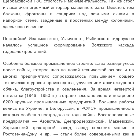
Щербаковской ГЭС строгость и монументальность. Так же строг
и лаконичен огромный интерьер машинного зала. Вместе с тем
балконы, фронтоны и сандрики над ложными окнами в
напорной стене, введенные в простенках между колоннами,
здесь явно излишни.
Постройкой Иваньковского, Угличского, Рыбинского гидроузлов
началось успешное формирование Волжского каскада
гидроэлектростанций.
Особенно большое промышленное строительство развернулось
после войны, которое шло на новой технической основе и на
многих предприятиях сопровождалось повышением общего
технического уровня производства, улучшением архитектурного
облика, благоустройства и озеленения. За время четвертой
пятилетки (1946—1950 гг.) в стране восстановлено и построено
6200 крупных промышленных предприятий. Большие работы
велись на Украине, в Белоруссии, в РСФСР, промышленность
которых особенно пострадала за годы войны. Восстановленные
предприятия — Азовсталь, Днепродзержинский, Макеевский,
Харьковский тракторный завод, завод сельских машин в
Ростове-на-Дону и др. — стали более совершенными как в