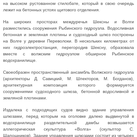
на высоком рустованном стилобате, который в свою очередь
лежит на бетонных устоях щитового отделения.
На широких просторах междуречья Шексны и Волги
разместились сооружения Рыбинского гидроузла. Водосливная
бетонная и земляная плотины и судоходный шлюз построены
на Волге у деревни Переволоки. В нескольких километрах от
них гидроэлектростанция, перегородив Шексну, образовала
вместе с волжским гидроузлом обширное Рыбинское
водохранилище.
Своеобразен пространственный ансамбль Волжского гидроузла
(архитекторы Д. Савицкий, М. Шпекторов, М. Богданов),
архитектурная композиция которого формируется
сооружениями судоходного шлюза, бетонной водосливной и
земляной плотинами.
Издалека с подходящих судов видно здание управления
шлюзами, перед которым на оголовке далеко выдвинутой в
водохранилище разделительной дамбы возвышается
аллегорическая скульптура «Волга» (скульптор С.
Шапошников). Здание управления шлюзами состоит из четырех