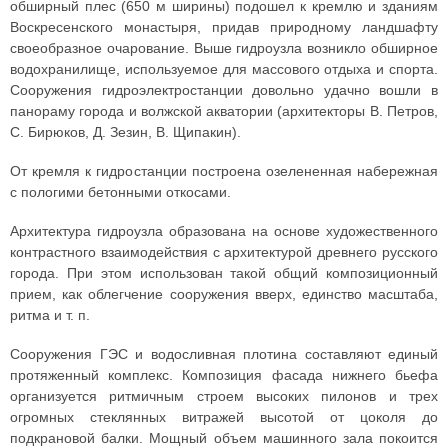
обширный плес (650 м ширины) подошел к кремлю и зданиям
Воскресенского монастыря, придав природному ландшафту
своеобразное очарование. Выше гидроузла возникло обширное
водохранилище, используемое для массового отдыха и спорта.
Сооружения гидроэлектростанции довольно удачно вошли в
панораму города и волжской акватории (архитекторы В. Петров,
С. Бирюков, Д. Зезин, В. Щипакин).
От кремля к гидростанции построена озелененная набережная
с пологими бетонными откосами.
Архитектура гидроузла образована на основе художественного
контрастного взаимодействия с архитектурой древнего русского
города. При этом использован такой общий композиционный
прием, как облегчение сооружения вверх, единство масштаба,
ритма и т. п.
Сооружения ГЭС и водосливная плотина составляют единый
протяженный комплекс. Композиция фасада нижнего бьефа
организуется ритмичным строем высоких пилонов и трех
огромных стеклянных витражей высотой от цоколя до
подкрановой балки. Мощный объем машинного зала покоится