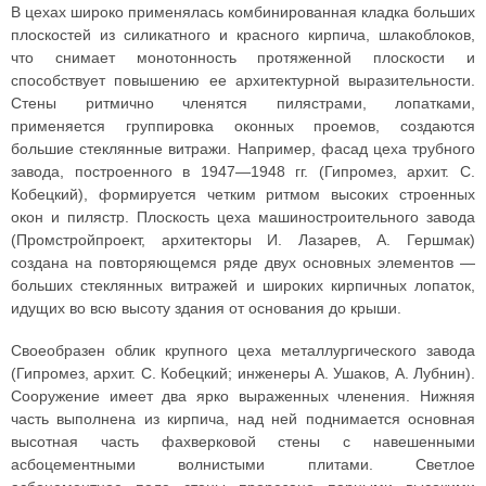
В цехах широко применялась комбинированная кладка больших
плоскостей из силикатного и красного кирпича, шлакоблоков,
что снимает монотонность протяженной плоскости и
способствует повышению ее архитектурной выразительности.
Стены ритмично членятся пилястрами, лопатками,
применяется группировка оконных проемов, создаются
большие стеклянные витражи. Например, фасад цеха трубного
завода, построенного в 1947—1948 гг. (Гипромез, архит. С.
Кобецкий), формируется четким ритмом высоких строенных
окон и пилястр. Плоскость цеха машиностроительного завода
(Промстройпроект, архитекторы И. Лазарев, А. Гершмак)
создана на повторяющемся ряде двух основных элементов —
больших стеклянных витражей и широких кирпичных лопаток,
идущих во всю высоту здания от основания до крыши.
Своеобразен облик крупного цеха металлургического завода
(Гипромез, архит. С. Кобецкий; инженеры А. Ушаков, А. Лубнин).
Сооружение имеет два ярко выраженных членения. Нижняя
часть выполнена из кирпича, над ней поднимается основная
высотная часть фахверковой стены с навешенными
асбоцементными волнистыми плитами. Светлое