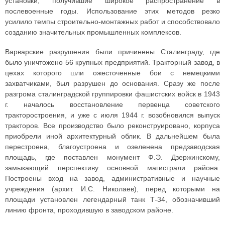
установки, получившие широкое распространение в
послевоенные годы. Использование этих методов резко
усилило темпы строительно-монтажных работ и способствовало
созданию значительных промышленных комплексов.
Варварские разрушения были причинены Сталинграду, где
было уничтожено 56 крупных предприятий. Тракторный завод, в
цехах которого шли ожесточенные бои с немецкими
захватчиками, был разрушен до основания. Сразу же после
разгрома сталинградской группировки фашистских войск в 1943
г. началось восстановление первенца советского
тракторостроения, и уже с июля 1944 г. возобновился выпуск
тракторов. Все производство было реконструировано, корпуса
приобрели иной архитектурный облик. В дальнейшем была
перестроена, благоустроена и озеленена предзаводская
площадь, где поставлен монумент Ф.Э. Дзержинскому,
замыкающий перспективу основной магистрали района.
Построены вход на завод, административные и научные
учреждения (архит. И.С. Николаев), перед которыми на
площади установлен легендарный танк Т-34, обозначивший
линию фронта, проходившую в заводском районе.