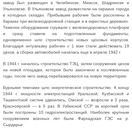
завод был размещен в Челябинске, Миассе, Шадринске и
Ульяновске. В Ульяновске завод разместили на окраине города
в холодных складах. Прибывшие рабочие были расселены в
бараках при железнодорожной станции и в окрестных деревнях.
Тяжелое оборудование сгружали с железнодорожных платформ
и сразу ставили на подготовленные фундаменты;
одновременно шло строительство новых цеховых корпусов.
Благодаря энтузиазму рабочих с 1 мая стали действовать 19
цехов, а сборка автомобилей началась еще в апреле 1942 г.
В 1944 г. началось строительство ТЭЦ, затем сооружение цехов
на новой площадке, которое было закончено в послевоенные
годы, после чего завод перебазировался на новую территорию.
Бурными темпами шло энергетическое строительство. К концу
1944 г. мощности электростанций Уральской, Кузбасской и
Ташкентской систем удвоились, Омской — возросли в 3 раза,
Красноярской — в 5 раз. В Узбекской ССР за короткий срок
были построены 10 гидроэлектростанций. Наиболее крупным
сооружением военных лет была Фархадская ГЭС на р.
Сырдарье.