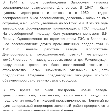
В 1944 г. после освобождения Запорожья началось
восстановление разрушенного Днепрогэса. В 1947 г. были
пущены гидроагрегаты и шлюзы, а в 1950 г. гидро-
электростанция была восстановлена, довоенный облик ее был
сохранен, а мощность увеличена до 653 тыс. кВт. В эти же годы
завершилось формирование примыкающих к ГЭС площадей.
На левобережной площади был установлен монумент В.И.
Ленину. Одновременно со строительством ГЭС в Запорожье
шло восстановление других промышленных предприятий. В
1949 г. начали работать заводы Запорожсталь,
Днепроспецсталь, коксохимический, цветной металлургии,
комбайностроения, завод ферросплавов и др. Реконструкция
разрушенных цехов на базе современной техники и
строительство новых значительно увеличили мощность
предприятий. Создание предзаводских площадей усилило
объемно-пространственную связь с городом.
В это время же были построены новые заводы:
трансформаторный, стекольный, строительной индустрии;
предприятия легкой и пищевой промышленности. Поднятый из
руин запорожский энергопромышленный район превратился в
крупнейший промышленный центр Украины.