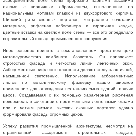
асбоцементное поле стены прорезано парными высокими
окнами с кирпичным обрамлением, выполненным по
национальным мотивам кладкой из двухсортового кирпича.
Широкий ритм оконных порталов, контрастное сочетание
материала, рифленая асбофанера и кирпичная кладка,
цветные вставки на светлом поле стены — все это определило
выразительный фасад промышленного сооружения.
Иное решение принято в восстановленном прокатном цехе
металлургического комбината Азовсталь. Он привлекает
строгостью фасада и четкостью линий ленточных окон.
Асбоцементные рифленые плоскости делают стену пластичной,
насыщенной светотенью. Использование асбоцементных
листов по металлическому фахверку нашло широкое
применение для ограждения неотапливаемых зданий горячих
цехов. Создаваемая с их помощью характерная рифленая
поверхность в сочетании с протяженными ленточными окнами
или с четким ритмом высоких оконных порталов удачно
формировала фасады огромных цехов.
Успеху развития промышленной архитектуры, несмотря на
ограниченный ассортимент строительных средств,