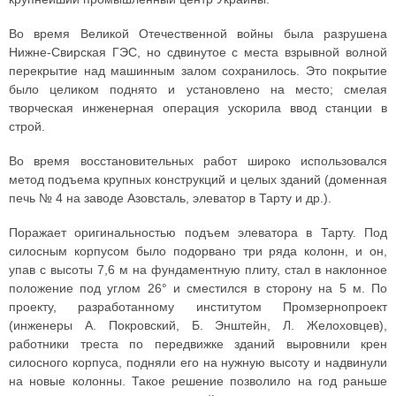
Во время Великой Отечественной войны была разрушена
Нижне-Свирская ГЭС, но сдвинутое с места взрывной волной
перекрытие над машинным залом сохранилось. Это покрытие
было целиком поднято и установлено на место; смелая
творческая инженерная операция ускорила ввод станции в
строй.
Во время восстановительных работ широко использовался
метод подъема крупных конструкций и целых зданий (доменная
печь № 4 на заводе Азовсталь, элеватор в Тарту и др.).
Поражает оригинальностью подъем элеватора в Тарту. Под
силосным корпусом было подорвано три ряда колонн, и он,
упав с высоты 7,6 м на фундаментную плиту, стал в наклонное
положение под углом 26° и сместился в сторону на 5 м. По
проекту, разработанному институтом Промзернопроект
(инженеры А. Покровский, Б. Энштейн, Л. Желоховцев),
работники треста по передвижке зданий выровнили крен
силосного корпуса, подняли его на нужную высоту и надвинули
на новые колонны. Такое решение позволило на год раньше