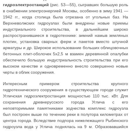
гидроэлектростанций
(рис. 53—55), сыгравших большую роль
в снабжении электроэнергией Москвы, особенно в зиму 1941 —
1942 гг., когда столица была отрезана от угольных баз. На
Верхневолжских гидроузлах были внедрены новые приемы
индустриального строительства, в дальнейшем широко
распространившиеся в гидротехнике: зимний намыв земляных
плотин, установка сварных ферм и пакетов вместо штучной
арматуры и др. Широкое использование больших облицовочных
бетонных плит-оболочек 5x2,5 м взамен деревянной опалубки
обеспечило большую индустриальность строительства при его
высоком качестве и одновременно внесло совершенно новые
черты в облик сооружения.
Интересным примером строительства крупного
гидротехнического сооружения в существующем городе служит
Угличская гидроэлектростанция мощностью 110 тыс. кВт. Для
сохранения древнерусского города Углича с его
неповторимыми памятниками зодчества комплекс гидроузла
был построен выше по течению реки в полутора километрах от
центра города. Вследствие подпора нижележащего Рыбинского
гидроузла вода у Углича поднялась на 9 м. Образовавшийся