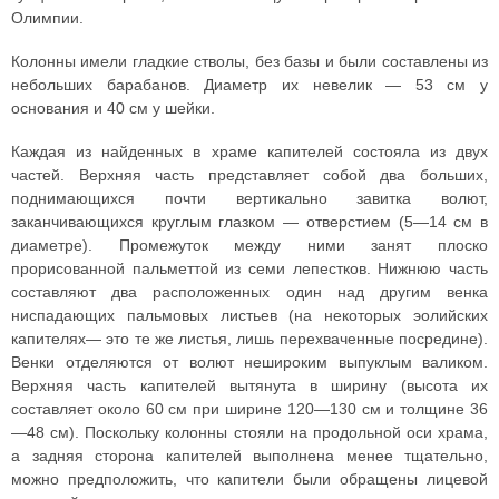
Олимпии.
Колонны имели гладкие стволы, без базы и были составлены из
небольших барабанов. Диаметр их невелик — 53 см у
основания и 40 см у шейки.
Каждая из найденных в храме капителей состояла из двух
частей. Верхняя часть представляет собой два больших,
поднимающихся почти вертикально завитка волют,
заканчивающихся круглым глазком — отверстием (5—14 см в
диаметре). Промежуток между ними занят плоско
прорисованной пальметтой из семи лепестков. Нижнюю часть
составляют два расположенных один над другим венка
ниспадающих пальмовых листьев (на некоторых эолийских
капителях— это те же листья, лишь перехваченные посредине).
Венки отделяются от волют нешироким выпуклым валиком.
Верхняя часть капителей вытянута в ширину (высота их
составляет около 60 см при ширине 120—130 см и толщине 36
—48 см). Поскольку колонны стояли на продольной оси храма,
а задняя сторона капителей выполнена менее тщательно,
можно предположить, что капители были обращены лицевой