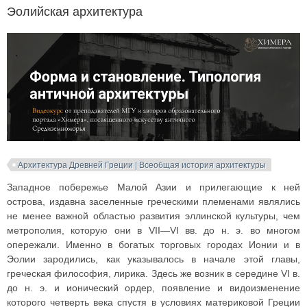
Эолийская архитектура
Архитектура Древней Греции | Всеобщая история архитектуры
Западное побережье Малой Азии и прилегающие к ней
острова, издавна заселенные греческими племенами являлись
не менее важной областью развития эллинской культуры, чем
метрополия, которую они в VII—VI вв. до н. э. во многом
опережали. Именно в богатых торговых городах Ионии и в
Эолии зародились, как указывалось в начале этой главы,
греческая философия, лирика. Здесь же возник в середине VI в.
до н. э. и ионический ордер, появление и видоизменение
которого четверть века спустя в условиях материковой Греции