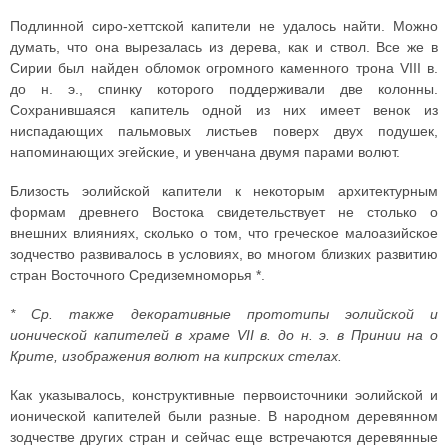
Подлинной сиро-хеттской капители не удалось найти. Можно
думать, что она вырезалась из дерева, как и ствол. Все же в
Сирии был найден обломок огромного каменного трона VIII в.
до н. э., спинку которого поддерживали две колонны.
Сохранившаяся капитель одной из них имеет венок из
ниспадающих пальмовых листьев поверх двух подушек,
напоминающих эгейские, и увенчана двумя парами волют.
Близость эолийской капители к некоторым архитектурным
формам древнего Востока свидетельствует не столько о
внешних влияниях, сколько о том, что греческое малоазийское
зодчество развивалось в условиях, во многом близких развитию
стран Восточного Средиземноморья *.
* Ср. также декоративные прототипы эолийской и
ионической капителей в храме VII в. до н. э. в Принии на о
Крите, изображения волют на кипрских стелах.
Как указывалось, конструктивные первоисточники эолийской и
ионической капителей были разные. В народном деревянном
зодчестве других стран и сейчас еще встречаются деревянные