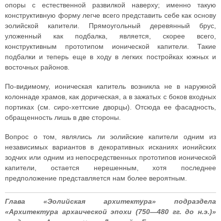
опоры с естественной развилкой наверху; именно такую
конструктивную форму легче всего представить себе как основу
эолийской капители. Прямоугольный деревянный брус,
уложенный как подбалка, является, скорее всего,
конструктивным прототипом ионической капители. Такие
подбалки и теперь еще в ходу в легких постройках южных и
восточных районов.
По-видимому, ионическая капитель возникла не в наружной
колоннаде храмов, как дорическая, а в зажатых с боков входных
портиках (см. сиро-хеттские дворцы). Отсюда ее фасадность,
обращенность лишь в две стороны.
Вопрос о том, являлись ли эолийские капители одним из
независимых вариантов в декоративных исканиях ионийских
зодчих или одним из непосредственных прототипов ионической
капители, остается нерешенным, хотя последнее
предположение представляется нам более вероятным.
Глава «Эолийская архитектура» подраздела
«Архитектура архаической эпохи (750—480 гг. до н.э.)»