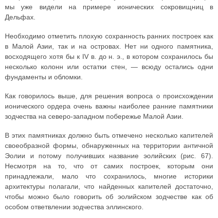
мы уже видели на примере ионических сокровищниц в
Дельфах.
Необходимо отметить плохую сохранность ранних построек как
в Малой Азии, так и на островах. Нет ни одного памятника,
восходящего хотя бы к IV в. до н. э., в котором сохранилось бы
несколько колонн или остатки стен, — всюду остались одни
фундаменты и обломки.
Как говорилось выше, для решения вопроса о происхождении
ионического ордера очень важны наиболее ранние памятники
зодчества на северо-западном побережье Малой Азии.
В этих памятниках должно быть отмечено несколько капителей
своеобразной формы, обнаруженных на территории античной
Эолии и потому получивших название эолийских (рис. 67).
Несмотря на то, что от самих построек, которым они
принадлежали, мало что сохранилось, многие историки
архитектуры полагали, что найденных капителей достаточно,
чтобы можно было говорить об эолийском зодчестве как об
особом ответвлении зодчества эллинского.