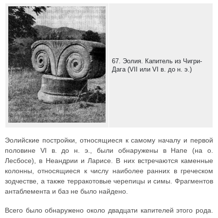
67. Эолия. Капитель из Чигри-
Дага (VII или VI в. до н. э.)
Эолийские постройки, относящиеся к самому началу и первой
половине VI в. до н. э., были обнаружены в Напе (на о.
Лесбосе), в Неандрии и Ларисе. В них встречаются каменные
колонны, относящиеся к числу наиболее ранних в греческом
зодчестве, а также терракотовые черепицы и симы. Фрагментов
антаблемента и баз не было найдено.
Всего было обнаружено около двадцати капителей этого рода.