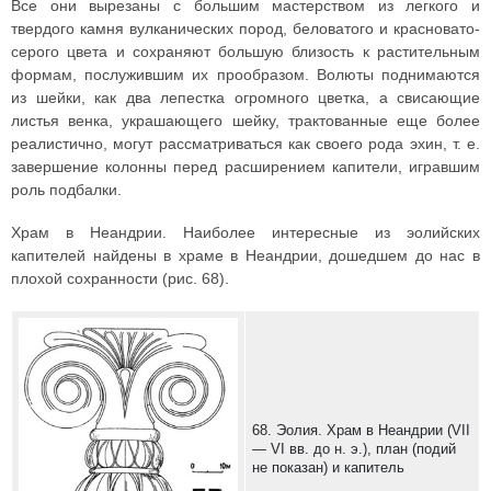
Все они вырезаны с большим мастерством из легкого и
твердого камня вулканических пород, беловатого и красновато-
серого цвета и сохраняют большую близость к растительным
формам, послужившим их прообразом. Волюты поднимаются
из шейки, как два лепестка огромного цветка, а свисающие
листья венка, украшающего шейку, трактованные еще более
реалистично, могут рассматриваться как своего рода эхин, т. е.
завершение колонны перед расширением капители, игравшим
роль подбалки.
Храм в Неандрии. Наиболее интересные из эолийских
капителей найдены в храме в Неандрии, дошедшем до нас в
плохой сохранности (рис. 68).
68. Эолия. Храм в Неандрии (VII
— VI вв. до н. э.), план (подий
не показан) и капитель