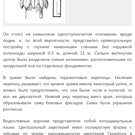
Он стоял на невысоком одноступенчатом основании, вроде
подия, и, по всей вероятности, представлял прямоугольную
постройку с глухими каменными стенами без наружной
колоннады шириной 9,3 м, длиной 21 м. Сильно вытянутая
целла была разделена семью колоннами, расположенными по
продольной оси на отдельных фундаментах.
В храме были найдены терракотовые черепицы. Наличие
черепиц указывает, что кровля храма имела некоторый уклон, и
можно было предположить, что она была, если и пологой, то
все же двускатной. Нижний ряд черепиц имел края, которые
образовывали симу боковых фасадов. Сима была украшена
росписью.
Водосливные воронки представляли собой полуциркульные
языки. Центральный акротерий имел полукруглую форму с
зубцами по краям, напоминающую акротерий Герайона в