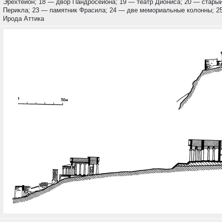
Эрехтейон; 18 — двор Пандросейона; 19 — театр Диониса; 20 — стары
Перикла; 23 — памятник Фрасила; 24 — две мемориальные колонны; 2
Ирода Аттика