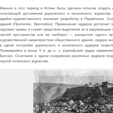
Именно в этот период в Аттике была сделана попытка создать 
сочетающий достижения дорического и ионического зодчества.
идейно-художественного значения разработку в Парфеноне. С
зданий (Пропилеи, Эрехтейон). Применение ордеров достигает 
окружает храмы и служит средством выделения их в окружающем 
частей пространства или же наоборот — раскрытию одного пр
художественной характеристики общественного здания, ордера зн
в одной постройке дорического и ионического ордеров позвол
Появившийся в конце V в. до н. э. коринфский ордер применяе
Бассах). Сочетание в одном сооружении различных ордеров поздн
чертой эллинского зодчества.