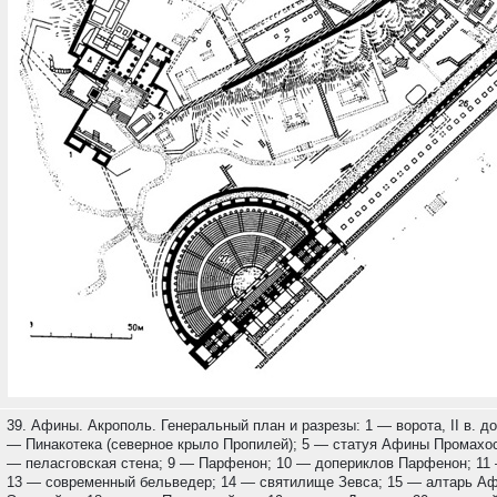
39. Афины. Акрополь. Генеральный план и разрезы: 1 — ворота, II в. до
— Пинакотека (северное крыло Пропилей); 5 — статуя Афины Промахо
— пеласговская стена; 9 — Парфенон; 10 — допериклов Парфенон; 11 
13 — современный бельведер; 14 — святилище Зевса; 15 — алтарь А