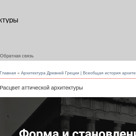
ктуры
Обратная связь
Вы здесь
Главная
»
Архитектура Древней Греции | Всеобщая история архите
Расцвет аттической архитектуры