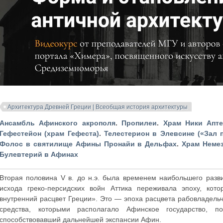
Архитектура Древней Греции | Всеобщая история архитектуры
Ансамбль Афинского акрополя
.
Пропилеи
.
Храм Ники Апт
Гефестейон (храм Гефеста)
.
Телестерион в Элевсине («Зал 
Фолос в святилище Афины Пронайи в Дельфах
.
Храм Неме
Булевтерий в Афинах
Вторая половина V в. до н.э. была временем наибольшего разви
исхода греко-персидских войн Аттика переживала эпоху, кот
внутренний расцвет Греции». Это — эпоха расцвета рабовладель
средства, которыми располагало Афинское государство, 
способствовавший дальнейшей экспансии Афин.