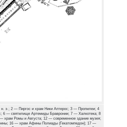
 н. э.; 2 — Пиргос и храм Ники Аптерос; 3 — Пропилеи; 4
с; 6 — святилище Артемиды Бравронии; 7 — Халкотека; 8
— храм Ромы и Августа; 12 — современное здание музея;
фины; 16 — храм Афины Полиады (Гекатомпедон); 17 —