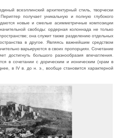
единый всеэллинский архитектурный стиль, творчески
 Периптер получает уникальную и полную глубокого
оздаются новые и смелые асимметричные композиции
значительной свободы: ордерная колоннада не только
пространстве; она служит также разделению отдельных
остранства в другое. Являясь важнейшим средством
ачительно варьируются в своих пропорциях. Сочетание
яет достигнуть большого разнообразия впечатления.
тся в сочетании с дорическим и ионическим (храм в
ее, в IV в. до н. э., вообще становится характерной