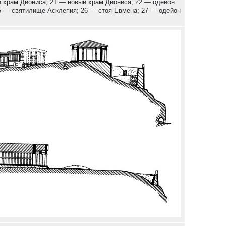
й храм Диониса; 21 — новый храм Диониса; 22 — одейон
5 — святилище Асклепия; 26 — стоя Евмена; 27 — одейон