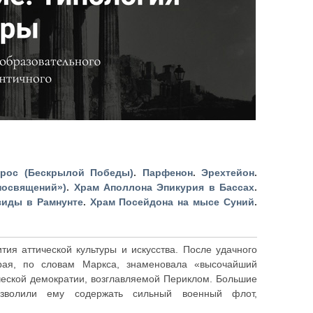
ерос (Бескрылой Победы)
.
Парфенон
.
Эрехтейон
.
посвящений»)
.
Храм Аполлона Эпикурия в Бассах
.
зиды в Рамнунте
.
Храм Посейдона на мысе Суний
.
тия аттической культуры и искусства. После удачного
орая, по словам Маркса, знаменовала «высочайший
ческой демократии, возглавляемой Периклом. Большие
позволили ему содержать сильный военный флот,