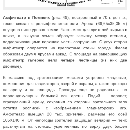
Амфитеатр в Помпеях
(рис. 49), построенный в 70 г. до н.э.,
тесно связан с рельефом местности. Арена (66,65x35,05 м)
опущена ниже уровня земли. Часть мест для зрителей вырыта в
почве, а вынутая земля образует засыпку между стенами,
поддерживающими верхнюю часть сооружения. С двух сторон
амфитеатр опирается на крепостные стены города. Фасад
образован двумя ярусами аркад. С площади на завершающую
амфитеатр галерею вели четыре лестницы (из них две
двойные).
В массиве под зрительскими местами устроены «ладовые,
помещения для гладиаторов, зверей и охраны, а также проходы
на арену и на площадь. Проходы еще не радиальны, но
перпендикулярны большой оси арены. Подий — парапет,
ограждающий арену, сохранил со стороны зрительного зала
остатки росписей с изображением гладиаторских игр.
Амфитеатр вмещал 20 тыс. зрителей, размеры его осей
105X140 м. От непогоды зрителей защищал веларий — тент,
растянутый на стойках, укрепленных по верху двух башен