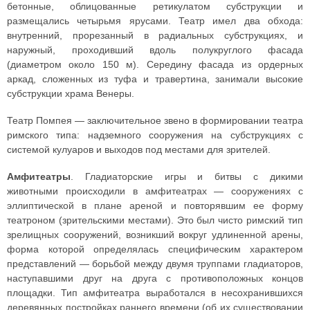
бетонные, облицованные ретикулатом субструкции и
размещались четырьмя ярусами. Театр имел два обхода:
внутренний, прорезанный в радиальных субструкциях, и
наружный, проходивший вдоль полукруглого фасада
(диаметром около 150 м). Середину фасада из ордерных
аркад, сложенных из туфа и травертина, занимали высокие
субструкции храма Венеры.
Театр Помпея — заключительное звено в формировании театра
римского типа: надземного сооружения на субструкциях с
системой кулуаров и выходов под местами для зрителей.
Амфитеатры
. Гладиаторские игры и битвы с дикими
животными происходили в амфитеатрах — сооружениях с
эллиптической в плане ареной и повторявшим ее форму
театроном (зрительскими местами). Это был чисто римский тип
зрелищных сооружений, возникший вокруг удлиненной арены,
форма которой определялась специфическим характером
представлений — борьбой между двумя труппами гладиаторов,
наступавшими друг на друга с противоположных концов
площадки. Тип амфитеатра выработался в несохранившихся
деревянных постройках раннего времени (об их существовании