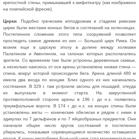
крепостной стены, примыкавшей к амфитеатру (как изображено
на помпейской фреске).
Цирки
. Подобно греческим ипподромам и стадиям римские
цирки были местами конных бегов и состязаний на колесницах.
Постепенное сложение этого типа сооружений позволяет
проследить самое древнее из них — Большой цирк Рима. Он
возник еще в царскую эпоху в долине между холмами
Палатином и Авентином, на склонах которых располагались
зрители. Со временем там были устроены деревянные скамьи,
а несколько наискось от оси арены установлена низкая стена —
спина, вокруг которой происходили бега. Арена длиной 480 м
имела два входа по концам. Близ одного из них начинались
состязания. В 329 г. там устроили загоны для лошадей, откуда
их выпускали в момент старта. На закругленной
противоположной стороне арены в 196 г. до н.э. появились
триумфальные ворота. В 174 г. до н.э. на концах спины были
установлены меты — конические обелиски и рядом с ними в
эдикулах по 7 дельфинов и по 7 яйцеобразных предметов. Они
означали общее число кругов состязаний и постепенно
убирались, показывая соревнующимся количество оставшихся
кругов. К концу республики Большой цирк стал монументальным