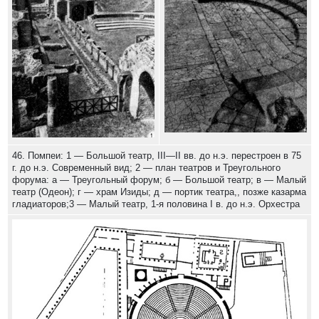
46. Помпеи: 1 — Большой театр, III—II вв. до н.э. перестроен в 75
г. до н.э. Современный вид; 2 — план театров и Треугольного
форума: а — Треугольный форум; б — Большой театр; в — Малый
театр (Одеон); г — храм Изиды; д — портик театра,, позже казарма
гладиаторов;3 — Малый театр, 1-я половина I в. до н.э. Орхестра