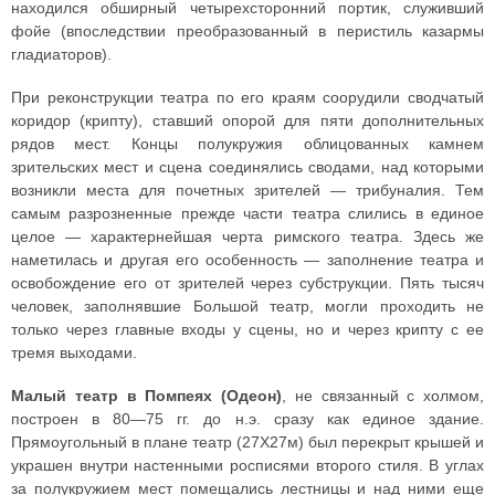
находился обширный четырехсторонний портик, служивший
фойе (впоследствии преобразованный в перистиль казармы
гладиаторов).
При реконструкции театра по его краям соорудили сводчатый
коридор (крипту), ставший опорой для пяти дополнительных
рядов мест. Концы полукружия облицованных камнем
зрительских мест и сцена соединялись сводами, над которыми
возникли места для почетных зрителей — трибуналия. Тем
самым разрозненные прежде части театра слились в единое
целое — характернейшая черта римского театра. Здесь же
наметилась и другая его особенность — заполнение театра и
освобождение его от зрителей через субструкции. Пять тысяч
человек, заполнявшие Большой театр, могли проходить не
только через главные входы у сцены, но и через крипту с ее
тремя выходами.
Малый театр в Помпеях (Одеон)
, не связанный с холмом,
построен в 80—75 гг. до н.э. сразу как единое здание.
Прямоугольный в плане театр (27X27м) был перекрыт крышей и
украшен внутри настенными росписями второго стиля. В углах
за полукружием мест помещались лестницы и над ними еще