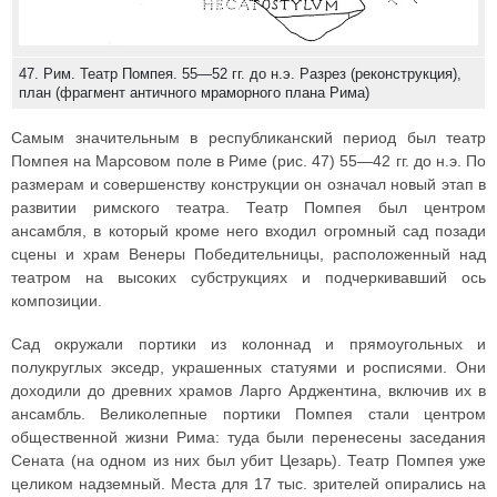
47. Рим. Театр Помпея. 55—52 гг. до н.э. Разрез (реконструкция),
план (фрагмент античного мраморного плана Рима)
Самым значительным в республиканский период был театр
Помпея на Марсовом поле в Риме (рис. 47) 55—42 гг. до н.э. По
размерам и совершенству конструкции он означал новый этап в
развитии римского театра. Театр Помпея был центром
ансамбля, в который кроме него входил огромный сад позади
сцены и храм Венеры Победительницы, расположенный над
театром на высоких субструкциях и подчеркивавший ось
композиции.
Сад окружали портики из колоннад и прямоугольных и
полукруглых экседр, украшенных статуями и росписями. Они
доходили до древних храмов Ларго Арджентина, включив их в
ансамбль. Великолепные портики Помпея стали центром
общественной жизни Рима: туда были перенесены заседания
Сената (на одном из них был убит Цезарь). Театр Помпея уже
целиком надземный. Места для 17 тыс. зрителей опирались на