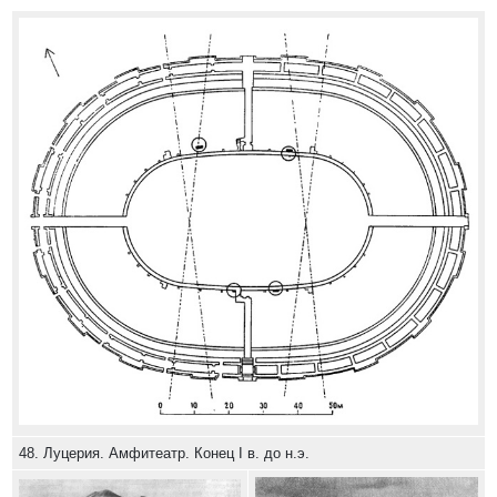
48. Луцерия. Амфитеатр. Конец I в. до н.э.