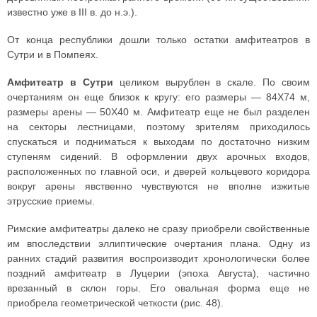
известно уже в III в. до н.э.).
От конца республики дошли только остатки амфитеатров в
Сутри и в Помпеях.
Амфитеатр в Сутри
целиком вырублен в скале. По своим
очертаниям он еще близок к кругу: его размеры — 84X74 м,
размеры арены — 50X40 м. Амфитеатр еще не был разделен
на секторы лестницами, поэтому зрителям приходилось
спускаться и подниматься к выходам по достаточно низким
ступеням сидений. В оформлении двух арочных входов,
расположенных по главной оси, и дверей кольцевого коридора
вокруг арены явственно чувствуются не вполне изжитые
этрусские приемы.
Римские амфитеатры далеко не сразу приобрели свойственные
им впоследствии эллиптические очертания плана. Одну из
ранних стадий развития воспроизводит хронологически более
поздний амфитеатр в Луцерии (эпоха Августа), частично
врезанный в склон горы. Его овальная форма еще не
приобрела геометрической четкости (рис. 48).