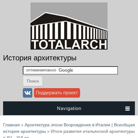
История архитектуры
Navigation
Вы здесь
Главная
»
Архитектура эпохи Возрождения в Италии | Всеобщая
история архитектуры
» Итоги развития итальянской архитектуры
в XV—XVI вв.