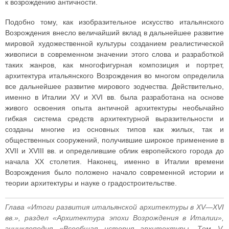
к возрождению античности.
Подобно тому, как изобразительное искусство итальянского
Возрождения внесло величайший вклад в дальнейшее развитие
мировой художественной культуры созданием реалистической
живописи в современном значении этого слова и разработкой
таких жанров, как многофигурная композиция и портрет,
архитектура итальянского Возрождения во многом определила
все дальнейшее развитие мирового зодчества. Действительно,
именно в Италии XV и XVI вв. была разработана на основе
живого освоения опыта античной архитектуры необычайно
гибкая система средств архитектурной выразительности и
созданы многие из основных типов как жилых, так и
общественных сооружений, получившие широкое применение в
XVII и XVIII вв. и определившие облик европейского города до
начала XX столетия. Наконец, именно в Италии времени
Возрождения было положено начало современной истории и
теории архитектуры и науке о градостроительстве.
Глава «Итоги развития итальянской архитектуры в XV—XVI
вв.», раздел «Архитектура эпохи Возрождения в Италии»,
энциклопедия «Всеобщая история архитектуры. Том V.