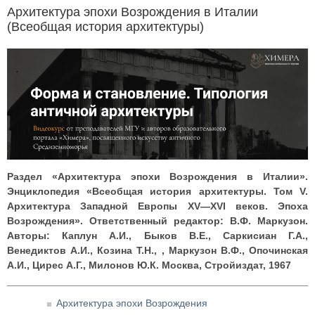
Архитектура эпохи Возрождения в Италии
(Всеобщая история архитектуры)
Раздел «Архитектура эпохи Возрождения в Италии».
Энциклопедия «Всеобщая история архитектуры. Том V.
Архитектура Западной Европы XV—XVI веков. Эпоха
Возрождения». Ответственный редактор: В.Ф. Маркузон.
Авторы: Каплун А.И., Быков В.Е., Саркисиан Г.А.,
Венедиктов А.И., Козина Т.Н., , Маркузон В.Ф., Опочинская
А.И., Цирес А.Г., Милонов Ю.К. Москва, Стройиздат, 1967
Архитектура эпохи Возрождения