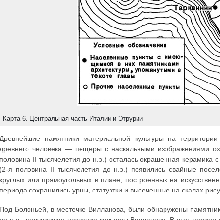
Карта 6. Центральная часть Италии и Этрурии
Древнейшие памятники материальной культуры на территории
древнего человека — пещеры с наскальными изображениями охот
половина II тысячелетия до н.э.) осталась окрашенная керамика 
(2-я половина II тысячелетия до н.э.) появились свайные пос
круглых или прямоугольных в плане, построенных на искусствен
периода сохранились урны, статуэтки и высеченные на скалах рису
Под Болоньей, в местечке Вилланова, были обнаружены памятники
до н.э., получившие название культуры Вилланова. В этот период