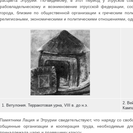
расцвета Этрурии. По-видимому, в этот период у этрусков с
рабовладельческому и возникновение этрусской федерации, со
города, близкие по общественной организации к греческим по
религиозными, экономическими и политическими отношениями, од
2. Ве
1. Ветулония. Терракотовая урна, VIII в. до н.э.
Камп
Памятники Лация и Этрурии свидетельствуют, что наряду со св
общинные организации и кооперация труда, необходимые для
принадлежала царю и правящему классу.