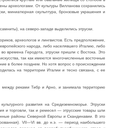
дены археологами. От культуры Вилланова сохранились
ки, миниатюрная скульптура, бронзовые украшения и
, самниты), на северо-западе выделились этруски.
риков, археологов и лингвистов. Есть предположение,
доевропейского народа, либо населявшего Италию, либо
во времена Геродота, этруски пришли с Востока. Это
искусства, так как имеются многочисленные восточные
ние в более позднем. Но хотя вопрос о происхождении
родилась на территории Италии и тесно связана, с ее
, между реками Тибр и Арно, и занимала территорию
в культурного развития на Средиземноморье. Этруски
ия и торговли, так и ремесел — этрусские товары шли
ленные районы Северной Европы и Скандинавии. В это
ованная). VII—VI вв. до н.э. — период наибольшего