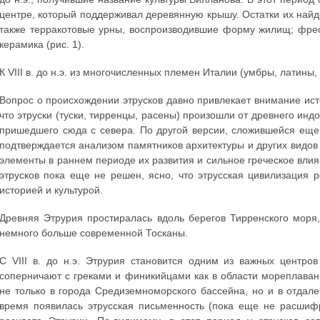
центре, который поддерживал деревянную крышу. Остатки их най
также терракотовые урны, воспроизводившие форму жилищ; фрес
керамика (рис. 1).
К VIII в. до н.э. из многочисленных племен Италии (умбры, латины
Вопрос о происхождении этрусков давно привлекает внимание исто
что этруски (туски, тирренцы, расены) произошли от древнего ин
пришедшего сюда с севера. По другой версии, сложившейся еще 
подтверждается анализом памятников архитектуры и других видов 
элементы в раннем периоде их развития и сильное греческое влия
этрусков пока еще не решен, ясно, что этрусская цивилизация 
историей и культурой.
Древняя Этрурия простиралась вдоль берегов Тирренского моря
немного больше современной Тосканы.
С VIII в. до н.э. Этрурия становится одним из важных центро
соперничают с греками и финикийцами как в области мореплаван
не только в города Средиземноморского бассейна, но и в отда
время появилась этрусская письменность (пока еще не расшифр