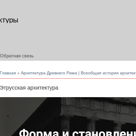
ктуры
Обратная связь
Вы здесь
Главная
»
Архитектура Древнего Рима | Всеобщая история архитек
Этрусская архитектура