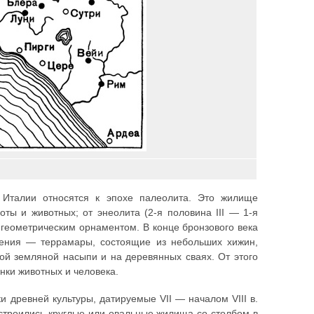
 Италии относятся к эпохе палеолита. Это жилище
ы и животных; от энеолита (2-я половина III — 1-я
с геометрическим орнаментом. В конце бронзового века
еления — террамары, состоящие из небольших хижин,
ной земляной насыпи и на деревянных сваях. От этого
нки животных и человека.
 древней культуры, датируемые VII — началом VIII в.
 строились круглые или овальные жилища со столбом в