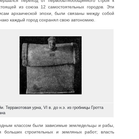
овершался переход от первобытнообщинного строя к
стоящей из союза 12 самостоятельных городов. Эти
лисам архаической эпохи, были связаны между собой
нако каждый город сохранял свою автономию.
йи. Терракотовая урна, VI в. до н.э. из гробницы Гротта
ана
ободным классом были зависимые земледельцы и рабы,
 больших строительных и земляных работ; власть